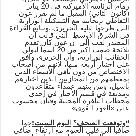
زمام الرئاسة الأميركية في 20 يناير
(كانون الثاني) المقبل ما لم يقرر عون
التعاطي بإيجابية مع التشكيلة الوزارية
التي طرحها عليه الحريري..ونتابع القراءة
في الشرق الاوسط التي قالت ان
المصدر لفت الى أن عون كان تقدم
بلائحة ضمت أكثر من 20 اسماً لتولي
الحقائب الوزارية، وأن الحريري وافق
على اختيار أربعة منها، لأنهم من أصحاب
الاختصاص من دون باقي الأسماء الذين
بمعظمهم من المحازبين الذين اختارهم
باسيل، ومن بينهم عمداء متقاعدون
ومذيعة في قسم الأخبار في إحدى
محطات التلفزة المحلية وفنان محسوب
على «العهد القوي».
“وتوقعت الصحف”
اليوم
السبت:
جوا
صافيا الى قليل الغيوم مع ارتفاع اضافي