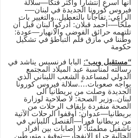
أنها أسرع إنتشاراً وأكثر فتكاً—سلالة
فيروس كورونا الجديدة في لبنان—-
الراعي: تفاجأنا بالتعطيل..والتغيير بات
ملحّاً—-أحمد قبلان: أدركوا لبنان قبل أن
تلتهمه حرائق الفوضى والانهيار—عودة:
وطننا في مأزق فلم التباطؤ في تشكيل
حكومة
“
مستقبل ويب
“:
البابا فرنسيس يناشد في
رسالته لمناسبة عيد الميلاد المجتمع
الدولي لمساعدة الشعب اللبناني الذي
يواجه صعوبات…ً.سلالة فيروس كورونا
الجديدة وصلت من بريطانيا الى
لبنان..وزير الصحة: لا صلاحية لوزارة
الصحة منفردة بإيقاف الرحلات من
بريطانيا—عدوان: أوقفوا الرحلات الآتية
من بريطانيا فوراً—القنصل اللبناني في
ناشفيل مطمئناً: لا إصابات بين أفراد
الجالية جراء الانفجار—توقيف متورطَين