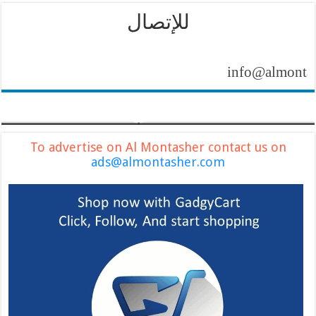
للإتصال
info@almontasher.c
To advertise on Al Montasher contact us on
ads@almontasher.com