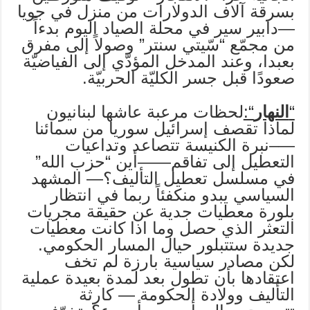
بسرقة آلاف الدولارات من منزل في جويا
—دابير سير في محلة الصياد اليوم بدءاً
من مجمّع “سّيتي سنتر” وصولاً إلى مفرق
بعبدا، وعند المدخل المؤدّي إلى الفياضيّة
صعودًا قبل جسر الكليّة الحربيّة.
“
النهار
“:
لحظات مرعبة عاشها لبنانيون
لماذا تقصف إسرائيل سوريا من سمائنا
—–نبرة الكنيسة تتصاعد وتداعيات
التعطيل إلى تفاقم——أين “حزب الله”
في مسلسل تعطيل التأليف؟— المشهد
السياسي يبدو منكفئاً ربما في انتظار
بلورة معطيات جدية عن حقيقة مجريات
التعثر الذي حصل وما اذا كانت معطيات
جديدة ستتبلور حيال المسار الحكومي.
لكن مصادر سياسية بارزة لم تخف
اعتقادها بأن تطول بعد لمدة بعيدة عملية
التأليف وولادة الحكومة — كارثة