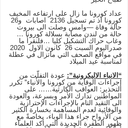
عداد كورونا ما زال على ارتفاعه المخيف
كورونا اذ تم تسجيل 2136 اصابات و26
حالة وفاة —وامس وصلت الى بيروت
حالة من لندن مصابة بسلالة كورونا …
وغاب حراك التشكيل كليا …فلنقرأ ما
صدراليوم السبت 26 كانون الاول 2020
في مواقع الصحف التي ماتزال في عطلة
لمناسبة عيد الميلاد
“الانباء الاليكرونية”:
عودة التفلّت من
إجراءات الوقاية من كورونا والأنباء” تكرر
التحذير: العواقب الكارثية…… على
المواطنين تدارك الأمر وبسرعة، والعودة
الى التقيد التام بالإجراءات الإحترازية
والوقائية لعدم المساهمة بخسارة الكثير
من الأرواح جراء هذا الوباء، بخاصةً مع
ظهور الطفرة الجديدة التي أكد العلماء