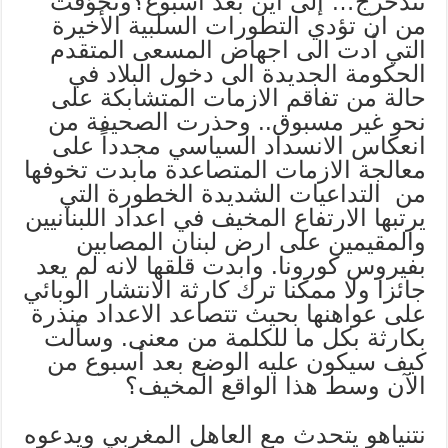
تتدحرج… إلى أين بعد أسبوع؟وتخوّفت
من ان تؤدي التطورات السلبية الأخيرة
التي أدت الى اجهاض المسعى المتقدم
الحكومة الجديدة الى دخول البلاد في
حالة من تفاقم الازمات المتشابكة على
نحو غير مسبوق.. وحذرت الصحيفة من
انعكاس الانسداد السياسي مجدداً على
معالجة الازمات المتصاعدة مابدت تخوفها
من التداعيات الشديدة الخطورة التي
يرتبها الارتفاع المخيف في اعداد اللبنانيين
والمقيمين على ارض لبنان المصابين
بفيروس كورونا. وابدت قلقها لانه لم يعد
جائزا ولا ممكنا ترك كارثة الانتشار الوبائي
على عواهنها بحيث تتصاعد الاعداد منذرة
بكارثة بكل ما للكلمة من معنى. وسألت
كيف سيكون عليه الوضع بعد أسبوع من
الآن وسط هذا الواقع المخيف؟
نتنياهو يتحدث مع العاهل المغربي ويدعوه