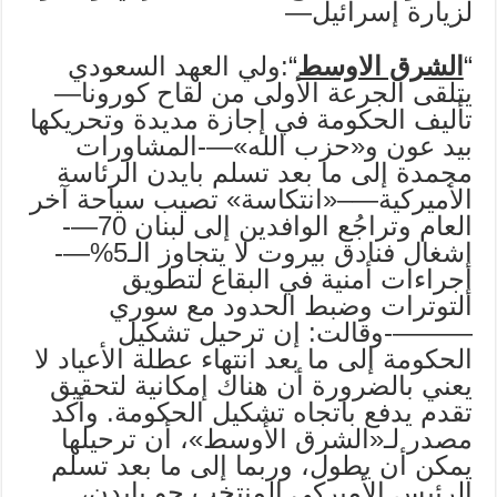
لزيارة إسرائيل—
“
الشرق الاوسط
“:ولي العهد السعودي
يتلقى الجرعة الأولى من لقاح كورونا—
تأليف الحكومة في إجازة مديدة وتحريكها
بيد عون و«حزب الله»—-المشاورات
مجمدة إلى ما بعد تسلم بايدن الرئاسة
الأميركية—–«انتكاسة» تصيب سياحة آخر
العام وتراجُع الوافدين إلى لبنان 70—-
إشغال فنادق بيروت لا يتجاوز الـ5%—-
إجراءات أمنية في البقاع لتطويق
التوترات وضبط الحدود مع سوري
———-وقالت: إن ترحيل تشكيل
الحكومة إلى ما بعد انتهاء عطلة الأعياد لا
يعني بالضرورة أن هناك إمكانية لتحقيق
تقدم يدفع باتجاه تشكيل الحكومة. وأكد
مصدر لـ«الشرق الأوسط»، أن ترحيلها
يمكن أن يطول، وربما إلى ما بعد تسلم
الرئيس الأميركي المنتخب جو بايدن،