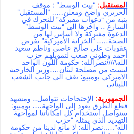
ا
لمستقبل
:
“بيت الوسط” : موقف
الحريري واضح ومعلن….. “المستقبل”
ينبه من “دعوات مفبركة” للتحرك في
الشارع .. وآخرها الى “بيت الوسط”
الدعوة مفبركة ولا أساس لها من
الصحة….. “الخزانة الأميركية” تفرض
عقوبات على صالح عاصي وناظم سعيد
أحمد وطوني صعب لتمويلهم حزب
الله\////نصرالله: حكومة اللون الواحد
ليست من مصلحة لبنان….وزير الخارجية
الاميركي بومبيو: نقف الى جانب الشعب
اللبناني
الجمهورية
:
الإحتجاجات تتواصل.. ومشهد
قطع الطرق يعود إلى الواجهة…. بومبيو:
سنواصل استخدام كل امكاناتنا لمواجهة
التهديد الذي يمثله “حزب
الله”…..نصرالله: لا مانع لدينا من حكومة