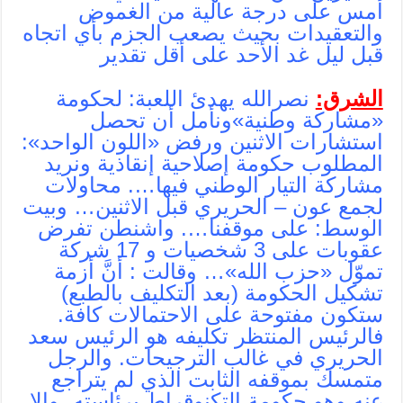
أمس على درجة عالية من الغموض
والتعقيدات بحيث يصعب الجزم بأي اتجاه
قبل ليل غد الأحد على أقل تقدير
الشرق:
نصرالله يهدئ اللعبة: لحكومة
«مشاركة وطنية»ونأمل أن تحصل
استشارات الاثنين ورفض «اللون الواحد»:
المطلوب حكومة إصلاحية إنقاذية ونريد
مشاركة التيار الوطني فيها…. محاولات
لجمع عون – الحريري قبل الاثنين… وبيت
الوسط: على موقفنا…. واشنطن تفرض
عقوبات على 3 شخصيات و 17 شركة
تموّل «حزب الله»… وقالت : أنَّ أزمة
تشكيل الحكومة (بعد التكليف بالطبع)
ستكون مفتوحة على الاحتمالات كافة.
فالرئيس المنتظر تكليفه هو الرئيس سعد
الحريري في غالب الترجيحات. والرجل
متمسك بموقفه الثابت الذي لم يتراجع
عنه وهو حكومة التكنوقراط برئاسته، وإلا