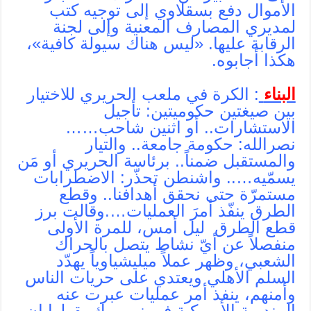
الأموال دفع بسقلاوي إلى توجيه كتب
لمديري المصارف المعنية وإلى لجنة
الرقابة عليها. «ليس هناك سيولة كافية»،
هكذا أجابوه.
البناء
: الكرة في ملعب الحريري للاختيار
بين صيغتين حكوميتين: تأجيل
الاستشارات.. أو اثنين شاحب……
نصرالله: حكومة جامعة.. والتيار
والمستقبل ضمناً.. برئاسة الحريري أو مَن
يسمّيه….. واشنطن تحذّر: الاضطرابات
مستمرّة حتى نحقق أهدافنا.. وقطع
الطرق ينفّذ أمرَ العمليات….وقالت برز
قطع الطرق ليل أمس، للمرة الأولى
منفصلاً عن أيّ نشاط يتصل بالحراك
الشعبي، وظهر عملاً ميليشياوياً يهدّد
السلم الأهلي ويعتدي على حريات الناس
وأمنهم، ينفذ أمر عمليات عبرت عنه
المندوبة الأميركية في نيويورك بقولها إن