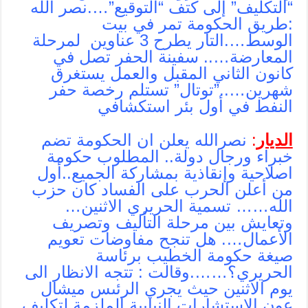
“التكليف” إلى كتف “التوقيع”….نصر الله
:طريق الحكومة تمر في بيت
الوسط….التار يطرح 3 عناوين لمرحلة
المعارضة….. سفينة الحفر تصل في
كانون الثاني المقبل والعمل يستغرق
شهرين…..”توتال” تستلم رخصة حفر
النفط في أول بئر استكشافي
الديار
:
نصرالله يعلن ان الحكومة تضم
خبراء ورجال دولة.. المطلوب حكومة
اصلاحية وإنقاذية بمشاركة الجميع..أول
من أعلن الحرب على الفساد كان حزب
الله…… تسمية الحريري الاثنين…
وتعايش بين مرحلة التأليف وتصريف
الأعمال…. هل تنجح مفاوضات تعويم
صيغة حكومة الخطيب برئاسة
الحريري؟…….وقالت : تتجه الانظار الى
يوم الاثنين حيث يجري الرئىس ميشال
عون الاستشارات النيابية الملزمة لتكليف