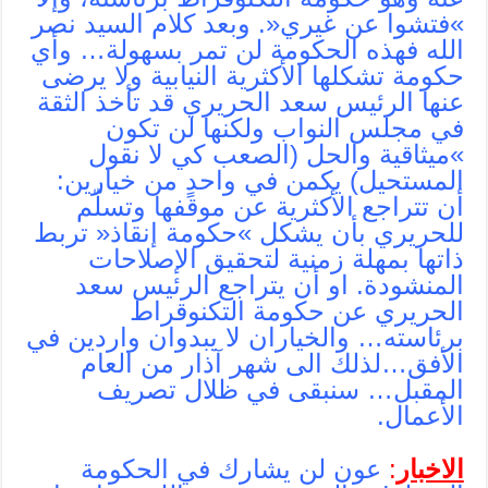
»فتشوا عن غيري«. وبعد كلام السيد نصر
الله فهذه الحكومة لن تمر بسهولة… وأي
حكومة تشكلها الأكثرية النيابية ولا يرضى
عنها الرئيس سعد الحريري قد تأخذ الثقة
في مجلس النواب ولكنها لن تكون
»ميثاقية والحل (الصعب كي لا نقول
المستحيل) يكمن في واحدٍ من خيارين:
أن تتراجع الأكثرية عن موقفها وتسلّم
للحريري بأن يشكل »حكومة إنقاذ« تربط
ذاتها بمهلة زمنية لتحقيق الإصلاحات
المنشودة. او أن يتراجع الرئيس سعد
الحريري عن حكومة التكنوقراط
برئاسته… والخياران لا يبدوان واردين في
الأفق…لذلك الى شهر آذار من العام
المقبل… سنبقى في ظلال تصريف
الأعمال.
الاخبار
:
‫عون لن يشارك في الحكومة