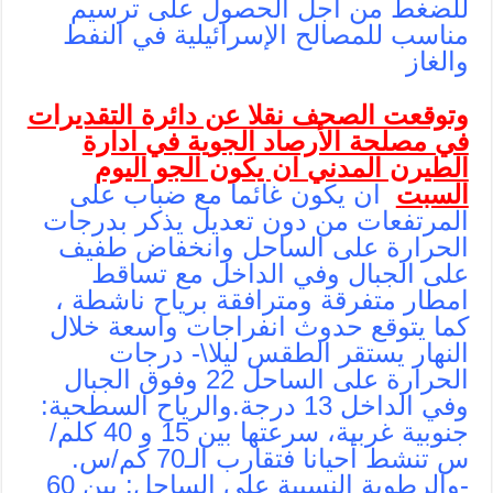
للضغط من أجل الحصول على ترسيم
مناسب للمصالح الإسرائيلية في النفط
والغاز
وتوقعت الصحف نقلا عن دائرة التقديرات
في مصلحة الأرصاد الجوية في ادارة
الطيرن المدني ان يكون الجو اليوم
السبت
ان يكون غائما مع ضباب على
المرتفعات من دون تعديل يذكر بدرجات
الحرارة على الساحل وانخفاض طفيف
على الجبال وفي الداخل مع تساقط
امطار متفرقة ومترافقة برياح ناشطة ،
كما يتوقع حدوث انفراجات واسعة خلال
النهار يستقر الطقس ليلا\- درجات
الحرارة على الساحل 22 وفوق الجبال
وفي الداخل 13 درجة.والرياح السطحية:
جنوبية غربية، سرعتها بين 15 و 40 كلم/
س تنشط أحيانا فتقارب الـ70 كم/س.
-والرطوبة النسبية على الساحل: بين 60