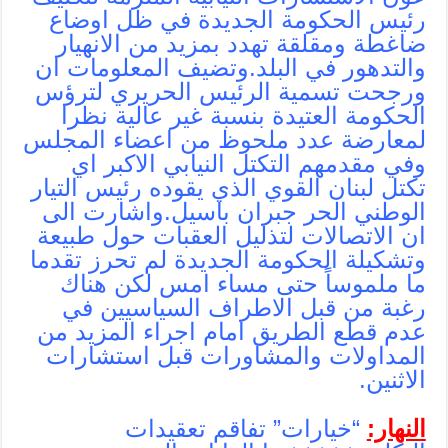
رئيس الحكومة الجديدة في ظل اوضاع
ضاغطة ومقلقة تهدد بمزيد من الانهيار
والتدهور في البلد.وتضيف المعلومات ان
ورجحت تسمية الرئيس الحريري لترؤس
الحكومة العتيدة بنسبة غير عالية نظرا
لمعارضة عدد ملحوظ من اعضاء المجلس
وفي مقدمهم التكتل النيابي الاكبر اي
تكتل لبنان القوي الذي يقوده رئيس التيار
الوطني الحر جبران باسيل.واشارت الى
ان الاتصالات لتذليل العقبات حول طبيعة
وتشكيلة الحكومة الجديدة لم تحرز تقدما
ما ملموساً حتى مساء امس لكن هناك
رغبة من قبل الاطراف السياسيين في
عدم قطع الطريق امام اجراء المزيد من
المداولات والمشاورات قبل استشارات
الاثنين.
النهار:
“خيارات” تفاقم تعقيدات