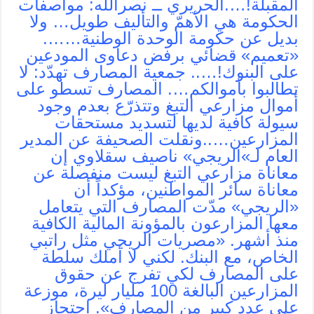
المقبلة!….الحريري ــ نصرالله: مواصفات
الحكومة هي الأهمّ والتأليف طويل… ولا
بديل عن حكومة الوحدة الوطنية…….
‫«تعميم» قضائي برفض دعاوى المودعين
على البنوك!….. جمعية المصارف تهدّد: لا
تطالبوا بأموالكم…. ‫المصارف تسطو على
أموال مزارعي التبغ وتتذرّع بعدم وجود
سيولة كافية لديها لتسديد مستحقات
المزارعين…..ونقلت الصحيفة عن المدير
العام لـ»الريجي» ناصيف سقلاوي إن
معاناة مزارعي التبغ ليست منفصلة عن
معاناة سائر المواطنين، مؤكداً أن
«الريجي» مدّت المصارف التي يتعامل
معها المزارعون بالمؤونة المالية الكافية
منذ أشهر. «مصريات الريجي مثل راتبي
الخاص، مع البنك. لكني لا أملك سلطة
على المصارف لكي تفرج عن حقوق
المزارعين البالغة 100 مليار ليرة، موزعة
على عدد كبير من المصارف». احتجاز