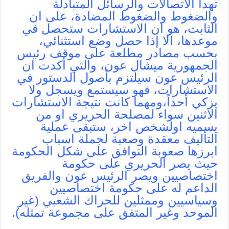
تهدأ الاتصالات والرسائل المتبادلة
والضغوط والضغوط المضادة، على ان
الثابت، هو ان الاستشارات ستحصل في
موعدها، الا إذا حصل وضع استثنائي،
بحسب مصادر مطلعة على موقف رئيس
الجمهورية ميشال عون، والتي أكدت ان
الرئيس عون سيلتزم بأصول الدستور في
الاستشارات، فهو سيستمع ويسجل ولا
يزكي أحداً،ومهما كانت نتيجة الاستشارات
الاثنين سواء لمصلحة الحريري او من
يسميه اولشخص اخر، ستبقى عملية
التأليف معقدة وصعبة لجملة اسباب
ابرزها صعوبة التوافق على شكل الحكومة
حيث يصر الحريري على حكومة
اختصاصيين ويصر الرئيس عون والفريق
الداعم له على حكومة اختصاصيين
وسياسيين وممثلين للحراك الشعبي (غير
الموحد وغير المتفق على مجموعة تمثله).