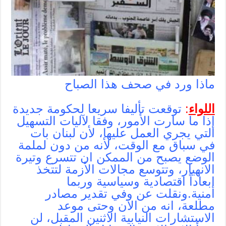
ماذا ورد في صحف هذا الصباح
اللواء
:
توقعت تأليفا سريعا لحكومة جديدة
إذا ما سارت الأمور، وفقا لآليات التسهيل
التي يجري العمل عليها، لأن لبنان بات
في سباق مع الوقت، لأنه من دون لملمة
الوضع يصبح من الممكن ان تتسرع وتيرة
الانهيار، وتتوسع مجالات الأزمة لتتخذ
ابعاداً اقتصادية وسياسية وربما
أمنية.ونقلت عن وفي تقدير مصادر
مطلعة، انه من الآن وحتى موعد
الاستشارات النيابية الاثنين المقبل، لن