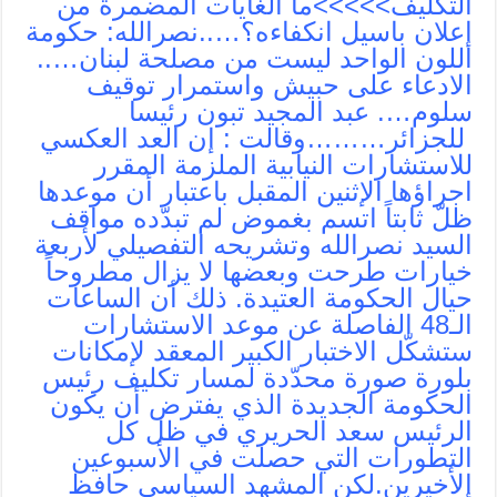
التكليف>>>>>ما الغايات المضمرة من
إعلان باسيل انكفاءه؟…..نصرالله: حكومة
اللون الواحد ليست من مصلحة لبنان…..
الادعاء على حبيش واستمرار توقيف
سلوم…. عبد المجيد تبون رئيسا
للجزائر………وقالت : إن العد العكسي
للاستشارات النيابية الملزمة المقرر
اجراؤها الإثنين المقبل باعتبار أن موعدها
ظلّ ثابتاً اتسم بغموض لم تبدّده مواقف
السيد نصرالله وتشريحه التفصيلي لأربعة
خيارات طرحت وبعضها لا يزال مطروحاً
حيال الحكومة العتيدة. ذلك أن الساعات
الـ48 الفاصلة عن موعد الاستشارات
ستشكّل الاختبار الكبير المعقد لإمكانات
بلورة صورة محدّدة لمسار تكليف رئيس
الحكومة الجديدة الذي يفترض أن يكون
الرئيس سعد الحريري في ظل كل
التطورات التي حصلت في الأسبوعين
الأخيرين.لكن المشهد السياسي حافظ