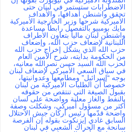
الاضطرابات ستستمر في لبنان حتى
تحقق واشنطن أهدافها، والأهداف
الأميركية شرحها وزير الخارجية الأميركية
مايك بومبيو بالتفصيل رابطاً مساعدة
واشنطن لبنان مالياً بتعاون الأطراف
اللبنانية لإضعاف حزب الله، وإضعاف
حزب الله الذي يشكل إخراج حزب الله
من الحكومة بدايته، شرح الأمين العام
لحزب الله السيد حسن نصرالله معانيه،
في سياق السعي الأميركي لإضعاف لبنان
بوجه “إسرائيل” ومطامعها وعدوانيتها،
خصوصاً أن الطلبات الأميركية من لبنان
بقبول الصيغة التي تنتقص من حقوقه
بالنفط والغاز معلنة وواضحة على لسان
أكثر من مسؤول أميركي، وشكلت وصفة
واضحة قدّمها رئيس أركان جيش الاحتلال
السابق غادي إيزنكوت بقوله إن الفرصة
سانحة مع الحراك الشعبي في لبنان