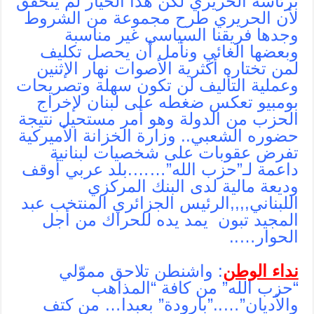
برئاسة الحريري لكن هذا الخيار لم يتحقق
لأن الحريري طرح مجموعة من الشروط
وجدها فريقنا السياسي غير مناسبة
وبعضها الغائي ونأمل أن يحصل تكليف
لمن تختاره أكثرية الأصوات نهار الإثنين
وعملية التأليف لن تكون سهلة وتصريحات
بومبيو تعكس ضغطه على لبنان لإخراج
الحزب من الدولة وهو أمر مستحيل نتيجة
حضوره الشعبي.. وزارة الخزانة الأميركية
تفرض عقوبات على شخصيات لبنانية
داعمة لـ”حزب الله”…….بلد عربي أوقف
وديعة مالية لدى البنك المركزي
اللبناني,,,,الرئيس الجزائري المنتخب عبد
المجيد تبون يمد يده للحراك من أجل
الحوار…..
نداء الوطن
: واشنطن تلاحق مموّلي
“حزب الله” من كافة “المذاهب
والأديان”…..”بارودة” بعبدا… من كتف