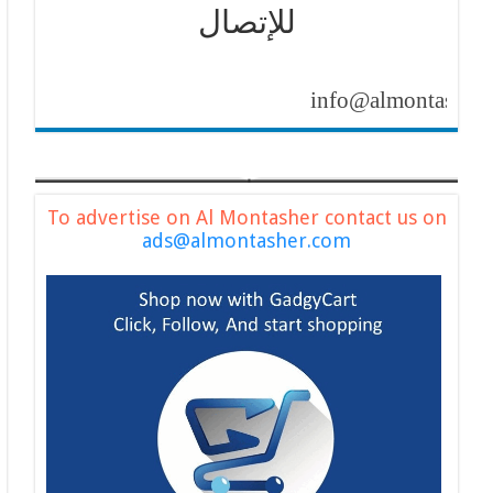
للإتصال
info@almontasher.com
To advertise on Al Montasher contact us on
ads@almontasher.com