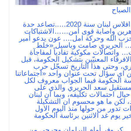
لصباح
أكبرأزمة مالية نقدية قد تؤدي الى افلاس لبنان سنة 2020…..تصاعد حدة
ظاهرين واصابة قوى أمن……الاشتباكات
حزب الله وحركة امل…. عون يدعو أمير
ل… الحريري صامت وباسيل «خلط
… واتصالات مكوكية تفادياً لمفاجآة
فرقاء المعنيّين بتشكيل الحكومة، قبل
شارات النيابية يوم الاثنين 16 الجاري، وحتى هذا التاريخ تسجّل حرب
 عن اي سؤال تحت عنوان واحد «اجتماعاتنا
اسة الحكومة فيما الجواب معروف لكل
المستقيل سعد الحريري والذي على
يال احتمالات تكليفه، وبما ان لبنان
، لكن ما هو محسوم ان التشكيلة
ت تدور من حولها منذ اليوم الاول
ير يوم غد الاثنين برئاسة الحكومة
 كر وفر أمام البرلمان وجرحى من