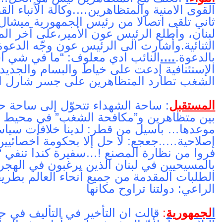
القوى الامنية والمتظاهرين….وكالة الأنباء ال
ثاني تلقى اتصالا من رئيس الجمهورية ميشا
لبنان، وأطلع الرئيس عون الأمير،على آخر ال
الثنائية.وأشارت الى الرئيس عون وجّه الدعوة 
بالدعوة.
….
النائب ادي معلوف: “ما في شي اس
الإستئنافية إدعت على خياط والبسام والجدي
الشغب تطارد المتظاهرين على جسر شارل ال
المستقبل
: ساحة الشهداء تتحوّل إلى ساحة
بين متظاهرين و”مكافحة الشغب” في محيط م
موعدها… باسيل من قطر: لدينا خلافات سيا
فروا من نظارة المصنع !…سفيرة كندا تنفي “
بالمسيحيين في لبنان الذين يرغبون في الهجرة
الطلبات المقدمة من جميع أنحاء العالم بطريق
الراعي: دولتنا تراوح مكانها ‏
ا
لجمهورية
:
قالت ان التأخير في التأليف في ح