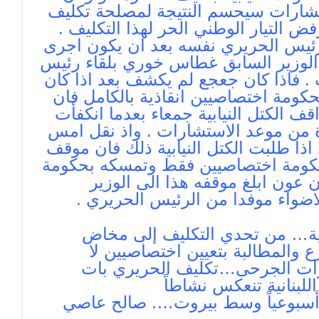
ستشارات سيحسم النتيجة لمصلحة تكليف
 التيار الوطني الحر لهذا التكليف .
الرئيس الحريري نفسه بعد ان يكون اجرى
الوزير السابق غطاس خوري بلقاء رئيس
. فاذا كان جعجع لم يكشف بعد اذا كان
كومة اختصاصيين انقاذية بالكامل فان
 الكتل النيابية جمعاء بعدما انكفأت
رة من موعد الاستشارات . واذ نقل امس
اذا طلبت الكتل النيابية ذلك فان موقف
حكومة اختصاصيين فقط وتمسكه بحكومة
عون ابلغ موقفه هذا الى الوزير
اضواء موفدا من الرئيس الحريري .
ومية… من تحدي التكليف إلى مخاض
 والمطالبة بتعيين اختصاصيين لا
ت الجرحى…تكليف الحريري بات
للبنانية تنعكس نشاطاً
لومات عن بيع أكثر من 10 شقق أسبوعياً وسط بيروت…. صالح عاصي