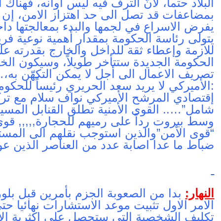
البلاد حتماً، لأنّ الترف فيه ليس أوانه، فهناك 
بمضاعفات قد تصل الى حد اهتزاز الامن، إن 
يفرض الاسراع في لجمها والبدء بمعالجتها داخلي
يتولى رئاسة الحكومة بمقدار أهمية نوعية فر
للازمة وإعطاء ثقة للداخل والخارج بقدرته على
الحكومة الجديدة ستتأخر طويلاً، وسيكون الخي
تصريف الاعمال الى أجل لا يمكن التكهّن ب
:الأميركي لا يريد سعد الحريري رئيساً للحكو
إقتصادي المرشح الأميركي نواف سلام مع تركي
شامل”….. القوى الأمنية تطلق القنابل المسيل
وسط بيروت رداً على رميهم للحجارة,,,,, قوى
ضباط ما عدا اصابة عدد من العناصر الذين عولج
النهار:
بدا من الصعوبة الجزم بأمرين قبل بلورة
الامر الاول تثبيت موعد الاستشارات نهائيا حت
تكليف الشخصية التي ستحصل على اكثرية الاصو