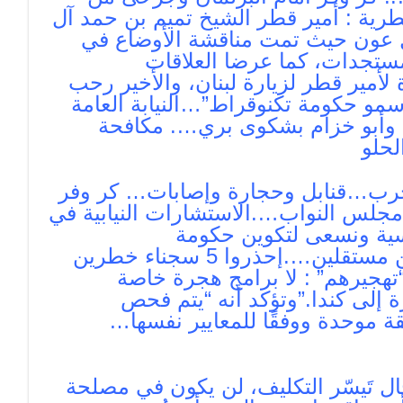
قطرية : أمير قطر الشيخ تميم بن حمد آل
ل عون حيث تمت مناقشة الأوضاع في
مستجدات، كما عرضا العلاقات
لأمير قطر لزيارة لبنان، والأخير رحب
مو حكومة تكنوقراط”…النيابة العامة
د وأبو خزام بشكوى بري…. مكافحة
حلو
 حرب…قنابل وحجارة وإصابات… كر وفر
جلس النواب….الاستشارات النيابية في
سية ونسعى لتكوين حكومة
إصلاحية…..جعجع: لا حل إلا بحكومة أخصائيين مستقلين….إحذروا 5 سجناء خطرين
تهجيرهم” : لا برامج هجرة خاصة
 إلى كندا.”وتؤكد أنه “يتم فحص
ة موحدة ووفقًا للمعايير نفسها…
ال تَيسّر التكليف، لن يكون في مصلحة