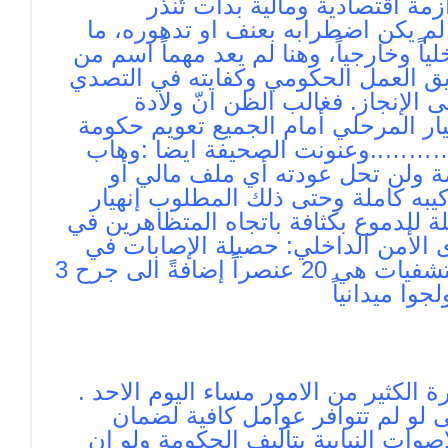
أزمة اقتصادية ومالية بدأت تُنذر
لم يكن اضطرابه بعنف او تدهوره، ما
اً وخارجياً، وهنا لم يعد مهماً اسم من
يق العمل الحكومي وكفايته في التصدي
 الإنجاز. فغالب الظن انّ ولادة
ار المرحلي أمام الجميع تعويم حكومة
ه،………..وعنونت الصحيفة ايضا :وهاب
مة ولن تحل عودته أي ملف مالي أو
به كاملة وحتى ذلك المطلوب إنهيار
ة للدموع بكثافة باتجاه المتظاهرين في
 الأمن الداخلي: حصيلة الإصابات في
“قوى الأمن”والذين استوجب نقلهم الى المستشفيات هي 20 عنصراً إضافةً الى جرح 3
وا ميدانياً
 الكثير من الامور مساء اليوم الاحد .
ى لو لم تتوافر عوامل كافية لضمان
ات النيابية بتأليف الحكومة ولو ان