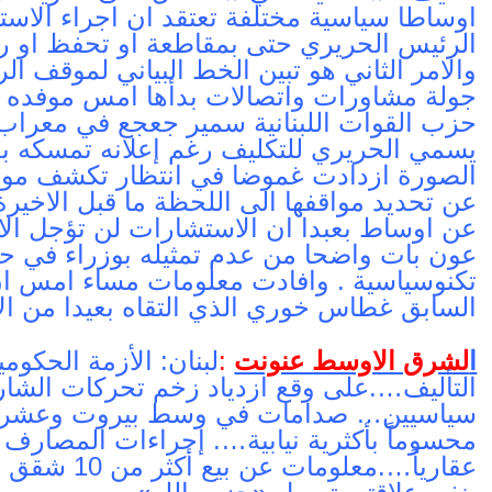
اوساطا سياسية مختلفة تعتقد ان اجراء الا
الرئيس الحريري حتى بمقاطعة او تحفظ او رفض
والامر الثاني هو تبين الخط البياني لموقف 
جولة مشاورات واتصالات بدأها امس موفده 
حزب القوات اللبنانية سمير جعجع في معراب 
يسمي الحريري للتكليف رغم إعلانه تمسكه بح
الصورة ازدادت غموضا في انتظار تكشف مواقف
عن تحديد مواقفها الى اللحظة ما قبل الاخي
عن اوساط بعبدا ان الاستشارات لن تؤجل الا 
عون بات واضحا من عدم تمثيله بوزراء في 
تكنوسياسية . وافادت معلومات مساء امس ان 
السابق غطاس خوري الذي التقاه بعيدا من ال
ا
لشرق الاوسط عنونت
:
لبنان: الأزمة الحك
التأليف….على وقع ازدياد زخم تحركات الشارع
سياسيين… صدامات في وسط بيروت وعشرا
محسوماً بأكثرية نيابية…. إجراءات المصارف ا
عقارياً….مع