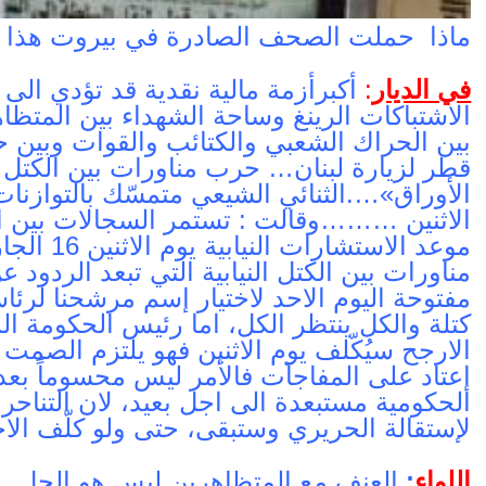
ماذا حملت الصحف الصادرة في بيروت هذا ا
في الديار
:
الاشتباكات الرينغ وساحة الشهداء بين المت
بين الحراك الشعبي والكتائب والقوات وبين 
قطر لزيارة لبنان… حرب مناورات بين الكت
الأوراق»….الثنائي الشيعي متمسّك بالتوازنات
الاثنين ………وقالت : تستمر السجالات بين الا
موعد الاست
مناورات بين الكتل النيابية التي تبعد الردود
مفتوحة اليوم الاحد لاختيار إسم مرشحنا لرئ
كتلة والكل ينتظر الكل، اما رئيس الحكومة 
الارجح سيُكّلف يوم الاثنين فهو يلتزم الصمت ح
إعتاد على المفاجآت فالأمر ليس محسوماً بعد
الحكومية مستبعدة الى اجل بعيد، لان التناحرا
لإستقالة الحريري وستبقى، حتى ولو كلّف الاخ
اللواء
:
العنف مع المتظاهرين ليس هو الحل…..