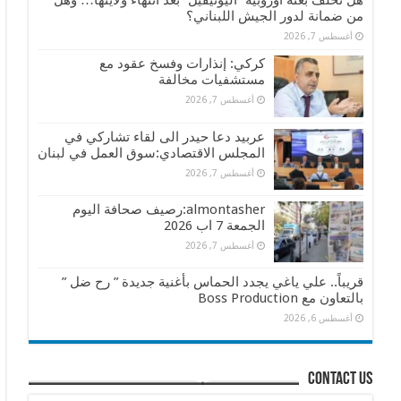
هل تخلف بعثة أوروبية “اليونيفيل” بعد انتهاء ولايتها… وهل
من ضمانة لدور الجيش اللبناني؟
أغسطس 7, 2026
كركي: إنذارات وفسخ عقود مع
مستشفيات مخالفة
أغسطس 7, 2026
عربيد دعا حيدر الى لقاء تشاركي في
المجلس الاقتصادي:سوق العمل في لبنان
أغسطس 7, 2026
almontasher:رصيف صحافة اليوم
الجمعة 7 اب 2026
أغسطس 7, 2026
قريباً.. علي ياغي يجدد الحماس بأغنية جديدة ” رح ضل ”
بالتعاون مع Boss Production
أغسطس 6, 2026
contact us