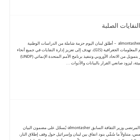
نفايات الصلبة
نقر الصورة لتكبيرها almontasher – أطلق لبنان اليوم حزمة شاملة من الدراسات الوطنية
ومنصة متطورة لنظام المعلومات الجغرافية (GIS)، تهدف إلى تعزيز إدارة النفايات في جميع أنحاء
لبنان. يأتي هذا الإنجاز بتمويل من الاتحاد الأوروبي وتنفيذ برنامج الأمم المتحدة الإنمائي (UNDP)
يئة، ليزود صانعي القرار بالبيانات والأدوات …
القاضي محمد وسام المرتضى وزير الثقافة السابق almontasher-يُسجّل على مضمون البيان
س، متناولاً ما سُمِّي بنود اتفاق بين لبنان وإسرائيل حول وقف إطلاق النار،