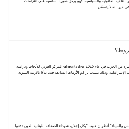
من الناحية القانونية والسياسية، فهو يركّز بصورة أساسية على التزامات
ي حين أنه لا يتضمّن …
شروط؟
أكثر من 20 مليار دولار أضرار تراكمية منذ تشرين الأول/أكتوبر 2023 حتى الجولة الأخيرة من الحرب في عام 2026 almontasher-المركز العربي للأبحاث ودراسة
إسرائيلية، وذلك بسبب تراكم الأزمات السابقة فيه، بدءًا بالأزمة البنيوية
طرابلس والميناء” أنطوان حبيب “بكل إجلال، شهداء الصحافة اللبنانية الذين دفعوا