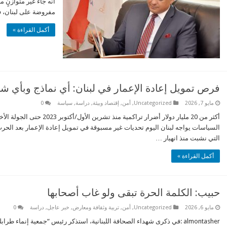
أنّه جاء غير متوازنٍ 
مفروضة على لبنان، ف
أكمل القراءة »
فرص تمويل إعادة الإعمار في لبنان: أي نماذج وبأي 
مايو 7, 2026
Uncategorized
,
أمن
,
إقتصاد وبيئة
,
دراسة
,
سياسة
0
السياسات يواجه لبنان اليوم تحديات غير مسبوقة في تمويل إعادة الإعمار بعد الحرب ال
التي نشبت منذ انهيار …
أكمل القراءة »
حبيب: الكلمة الحرة تبقى ولو غاب أصحابها
مايو 6, 2026
Uncategorized
,
أمن
,
تربية وثقافة ومعارض
,
خبر عاجل
,
دراسة
0
almontasher :في ذكرى شهداء الصحافة اللبنانية، استذكر رئيس “جمعية إنماء 