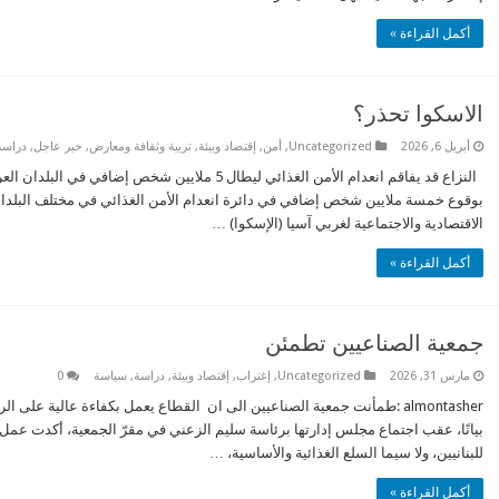
أكمل القراءة »
الاسكوا تحذر؟
أبريل 6, 2026
Uncategorized
,
أمن
,
إقتصاد وبيئة
,
تربية وثقافة ومعارض
,
خبر عاجل
,
دراسة
بوقوع خمسة ملايين شخص إضافي في دائرة انعدام الأمن الغذائي في مختلف البلدان ا
الاقتصادية والاجتماعية لغربي آسيا (الإسكوا) …
أكمل القراءة »
جمعية الصناعيين تطمئن
مارس 31, 2026
Uncategorized
,
إغتراب
,
إقتصاد وبيئة
,
دراسة
,
سياسة
0
almontasher :طمأنت جمعية الصناعيين الى ان القطاع يعمل بكفاءة عالية ع
بيانًا، عقب اجتماع مجلس إدارتها برئاسة سليم الزعني في مقرّ الجمعية، أكدت عمل 
للبنانيين، ولا سيما السلع الغذائية والأساسية، …
أكمل القراءة »