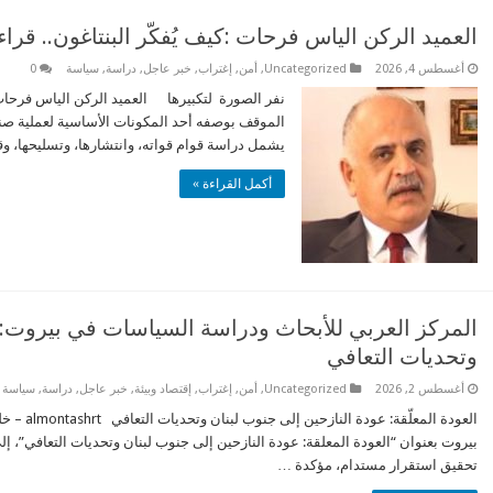
العميد الركن الياس فرحات :كيف يُفكّر البنتاغون.. قرا
أغسطس 4, 2026
Uncategorized
,
أمن
,
إغتراب
,
خبر عاجل
,
دراسة
,
سياسة
0
الموقف بوصفه أحد المكونات الأساسية لعملية صنع ا
يشمل دراسة قوام قواته، وانتشارها، وتسليحها، وق
أكمل القراءة »
المركز العربي للأبحاث ودراسة السياسات في بيروت:الع
وتحديات التعافي
أغسطس 2, 2026
Uncategorized
,
أمن
,
إغتراب
,
إقتصاد وبيئة
,
خبر عاجل
,
دراسة
,
سياسة
العودة ال
بيروت بعنوان “العودة المعلقة: عودة النازحين إلى جنوب لبنان وتحديات التعافي”، إل
تحقيق استقرار مستدام، مؤكدة …