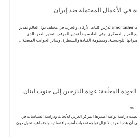
ءة في الأعمال المحتملة ضد إيران
نفر الصورة لتكبيرها العميد الركن الياس فرحات almontasher تُدرِّس كليات الأركان والحرب في مختلف دول العالم تقدير
لقرار العسكري. وفي العادة، يبدأ تقدير الموقف بتقدير العدو، الذي
دراتها اللوجستية، ومنظومة القيادة والسيطرة، وسائر الجوانب المتصلة …
ودة المعلّقة: عودة النازحين إلى جنوب لبنان
0
معلّقة: عودة النازحين إلى جنوب لبنان وتحديات التعافي almontashrt – خلصت دراسة نوعية أصدرها المركز العربي للأبحاث ودراسة السياسات في
ى أن هذه العودة لا تزال تواجه تحديات أمنية واقتصادية واجتماعية تحول دون