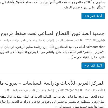
حياتهم ثمناً للكلمة الحرة وللحقيقة التي آمنوا بها رسالة لا مساومة فيها”. وأشاد في ب
“شكّلوا على الدوام ضمير الوطن …
أكمل القراءة »
جمعية الصناعيين: القطاع الصناعي تحت ضغط مزدوج وت
أبريل 28, 2026
Uncategorized
,
أمن
,
إغتراب
,
إقتصاد وبيئة
,
خبر عاجل
,
دراسة
,
سياسة
almontasher : أعلنت جمعية الصناعيين اللبنانيين برئاسة سليم الزعني، في ب
الأضرار المباشرة التي لحقت بالمصانع، والثاني مرتبط بتراجع الاستهلاك في السوق ا
على تحمّل الأعباء، في ظلّ …
أكمل القراءة »
المركز العربي للأبحاث ودراسة السياسات – بيروت ماذا
أبريل 14, 2026
Uncategorized
,
أمن
,
إقتصاد وبيئة
,
خبر عاجل
,
دراسة
,
سياسة
0
لبنان وفي المنطقة؛ فالتقديرات تشير إلى وجود تراجع في الإيرادات العامة، وارتفاع
إصدارها لجهة تمديد مهل التسديد أو …