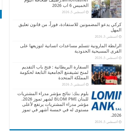
almontasher:رصيف صحافة اليوم
الخميس 6 اب 2026
أغسطس 5, 2026
كركي يدعو المضمونين للاستفادة، فوراً، من قانون تعليق
المهل
أغسطس 5, 2026
الرابطة المارونية تتسلم مساعدات انسانية لتوزيعها على
القرى المسيحية الحدودية
أغسطس 5, 2026
السفارة البريطانية : فتح باب التقديم
لمنح تشيفننغ الجامعية التابعة لحكومة
المملكة المتحدة
أغسطس 5, 2026
بلوم بنك: نتائج مؤشر مدراء المشتريات
للبنان BLOM PMI لشهر تموز 2026.
مؤشر مدراء المشتريات يرتفع لأعلى
مستوى له في خمسة أشهر في تموز
2026.
أغسطس 5, 2026