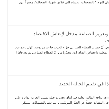
يان اليوم، “بالتضحيات الجسام التي قدّمها شهداء الصحافة”، معتبراً أنهم
عزيز الصناعة مدخل لإنعاش الاقتصاد
0
يان اليوم، أنّ خسائر القطاع الصناعي جرّاء الحرب جاءت مزدوجة: الأول ناجم عن
لمحلية وانخفاض الصادرات، محذّرةً من أنّ القطاع الصناعي لم يعد قادرًا
 في تقييم الحالة الجديد
عودة العجز المزدوج: تداعيات الحرب على المالية العامة في لبنان مقدمة almontasher :تواجه المالية العامة في لبنان تحديات جمّة بسبب الحرب الدائرة على
 في النفقات، فضلًا عن التعثّر المؤسّسي المرتبط بالتسهيلات الممكن