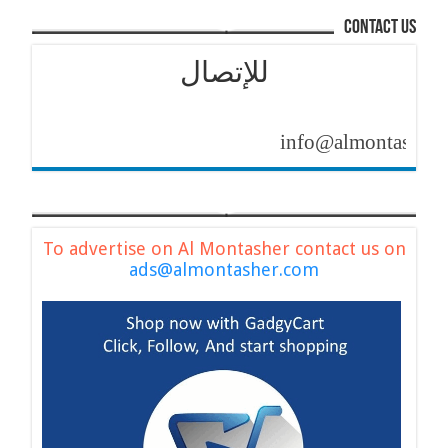
contact us
للإتصال
info@almontasher.com
To advertise on Al Montasher contact us on
ads@almontasher.com