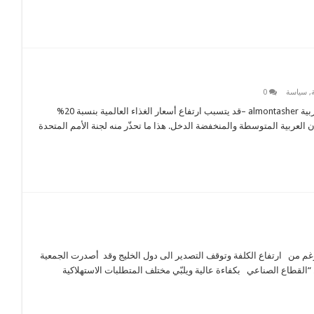
,
سياسة
0
النزاع قد يفاقم انعدام الأمن الغذائي ليطال 5 ملايين شخص إضافي في البلدان العربية almontasher –قد يتسبب ارتفاع أسعار الغذاء العالمية بنسبة 20%
لعربية المتوسطة والمنخفضة الدخل. هذا ما تحذّر منه لجنة الأمم المتحدة
لى الرغم من ارتفاع الكلفة وتوقف التصدير الى دول الخليج وقد أصدرت الجمعية
“القطاع الصناعي بكفاءة عالية ويلبّي مختلف المتطلبات الاستهلاكية