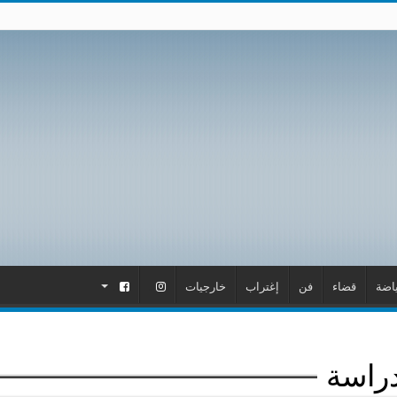
اضة
قضاء
فن
إغتراب
خارجيات
.
.
راسة