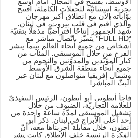
الأوسط، يفسح في المجال أمام أوسع
تجربة استثنائيّة للحفلات الكاملة، افتتح
بوّاباته الآن مع انطلاق أكبر مهرجان
والذي أُقيم في قلب بيروت، في لبنان.
شهد الجمهور إنتاجًا افتراضيًّا مذهلًا بتقنيّة
“FULL HD” يتميّز باتّصال مباشر مع
أشخاص من جميع أنحاء العالم بينما ينشر
الفرح من خلال الموسيقى. المئات من
كبار المؤيّدين والمدوّنين والنجوم من
جميع أنحاء منطقة الشرق الأوسط
وشمال إفريقيا متواصلون مع لبنان عبر
البثّ المباشر!
فاجأ أنطوني أبو أنطون، الرئيس التنفيذيّ
للعلامة التجاريّة، الضيوف من خلال
تشغيل الموسيقى لمدّة ساعة واحدة من
أحد أعلى الأبراج في لبنان. ذكر أبو
أنطون، خلال مقابلة أجريناها معه، أنّ
الفكرة الرئيسة خلف الإطلاق كانت نشر