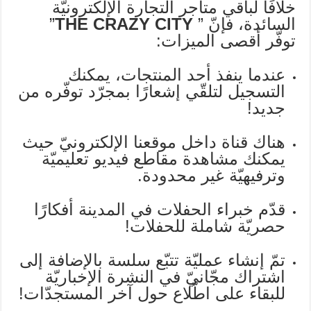
خلافًا لباقي متاجر التجارة الإلكترونيّة
السائدة، فإنّ ”
THE CRAZY CITY
”
توفّر أقصى الميزات:
عندما ينفذ أحد المنتجات، يمكنك
التسجيل لتلقّي إشعارًا بمجرّد توفّره من
جديد!
هناك قناة داخل موقعنا الإلكترونيّ حيث
يمكنك مشاهدة مقاطع فيديو تعليميّة
وترفيهيّة غير محدودة.
قدّم خبراء الحفلات في المدينة أفكارًا
حصريّة شاملة للحفلات!
تمّ إنشاء عمليّة تتبّع سلسة بالإضافة إلى
اشتراك مجّانيّ في النشرة الإخباريّة
للبقاء على اطّلاع حول آخر المستجدّات!