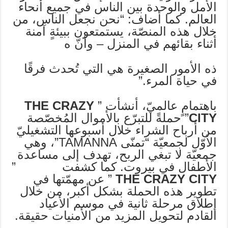
الأمل والوحدة بين الناس في جميع أنحاء
العالم. كما أضاف: “نحن نجعل الناس، من
خلال هذه المنصّة، يستمتعون ببيئةٍ آمنة
أثناء بقائهم في المنزل – وأنّ ه
ذه الأمور الصغيرة هي التي تُحدث فرقًا
في حياة المرء.”
باهتمامٍ عالميّ، أنشأت ”
THE CRAZY
CITY
” حملةً للتبرّع بالأموال المُخصّصة
من أرباح الشراء خلال أسبوعها التشغيليّ
الأوّل لجمعيّة “تمنّى TAMANNA”، وهي
جمعيّة لا تبغي الربح، تهدف إلى مساعدة
الأطفال في بيروت. كما كشفت ”
THE CRAZY CITY
” عن مهمّتها في
تطوير هذه الحملة بشكل أكبر، من خلال
إطلاق مرحلة ثانية في موسم الأعياد
القادم لتحويل المزيد من الأمنيات حقيقة.