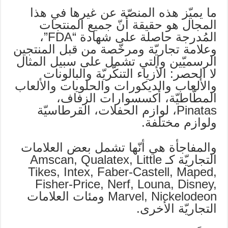
ما يميّز هذه المنصّة عن غيرها في هذا
المجال هو حقيقة أنّ جميع المنتجات
المُدرجة حاصلة على شهادة “FDA”،
وعلامة تجاريّة ومرخّصة من قبل المنتجين
الرسميّين والتي تشمل على سبيل المثال
لا الحصر: الأزياء التنكّريّة والبالونات
والألعاب والديكورات والحلويات والألعاب
المطّاطيّة، أكسسوارات الزفاف،
Pinatas، لوازم الحفلات، القرطاسيّة
ولوازم مختلفة.
والمفاجأة هي أنّها تشمل بعض العلامات
التجاريّة كـ Amscan, Qualatex, Little
Tikes, Intex, Faber-Castell, Maped,
Fisher-Price, Nerf, Louna, Disney,
Marvel, Nickelodeon ومئات العلامات
التجاريّة الأخرى.