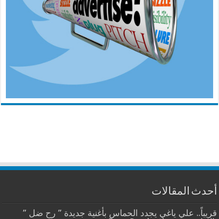
أحدث المقالات
قريباً.. علي ياغي يجدد الحماس بأغنية جديدة ” رح ضل ”