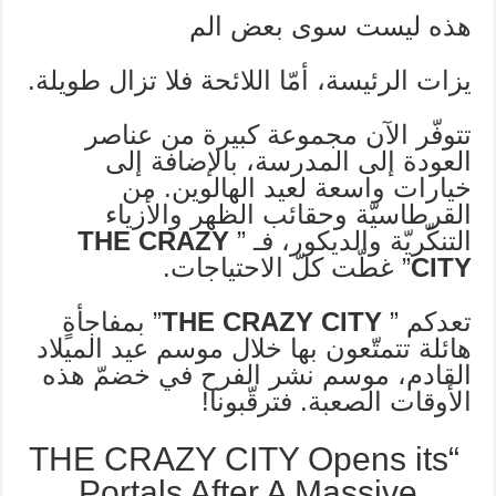
هذه ليست سوى بعض الم
يزات الرئيسة، أمّا اللائحة فلا تزال طويلة.
تتوفّر الآن مجموعة كبيرة من عناصر
العودة إلى المدرسة، بالإضافة إلى
خيارات واسعة لعيد الهالوين. من
القرطاسيّة وحقائب الظهر والأزياء
التنكّريّة والديكور، فـ ”
THE CRAZY
CITY
” غطّت كلّ الاحتياجات.
تعدكم ”
THE CRAZY CITY
” بمفاجأةٍ
هائلة تتمتّعون بها خلال موسم عيد الميلاد
القادم، موسم نشر الفرح في خضمّ هذه
الأوقات الصعبة. فترقّبونا!
“THE CRAZY CITY Opens its
Portals After A Massive