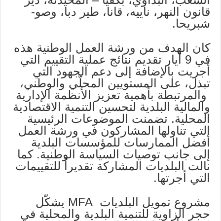
قانون النهر، ناييه، قانا، طير دبا، وصو-
شبريحا.
كان الهدف من ورشة العمل الوطنية هذه
في 9 أيار تقديم نتائج عملية التقييم التي
أجريت بالإضافة إلى دعم الجهود التي
تبذل، على المستويين المحلّي والوطني،
والمرتبطة بأهمية تعزيز الأنظمة الإدارية
والمالية البلدية لتحسين التنمية الاقتصادية
المحلية. تضمنت الموضوعات الرئيسية
التي تناولها المشاركون في ورشة العمل
أفضل الممارسات للمؤسسات البلدية
إلى جانب توصيات السياسة الوطنية. كما
نالت البلديات المشاركة تقديراً للتقييمات
التي أجرتها.
مشروع تمويل البلديات MFA يشكّل
حجر الزاوية للتنمية البلدية والمحلية في