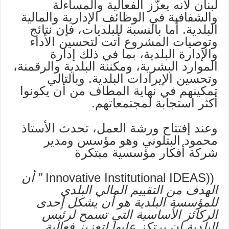
لبنان لأنه يعزّز الفعالية والمساءلة
والشفافية في الوظائف الإدارية والمالية
البلدية. أما بالنسبة للبلديات، فإن نتائج
وتوصيات المشروع أتت لتحسين الأداء
والإدارة البلدية، بما في ذلك إدارة
الموارد البشرية، ومكننة البلدية والرقمنة،
وتحسين الإيرادات البلدية. وبالتالي
تمكينهم في نهاية المطاف من أن يكونوا
أكثر استجابة لمجتمعاتهم.
وعند إفتتاح ورشة العمل، تحدث الأستاذ
محمود البتلوني وهو مؤسس ومدير
شركة أفكار مؤسسية مبتكرة
((Innovative Institutional IDEAS
”
أ
ن
الهدف من التقييم المالي البلدي
للمؤسسة البلدية
هو
أن يشكل إحدى
الركائز الأساسية التي تسمح لرئيس
البلدية ان يرتكز عليها لتعزيز فعالية