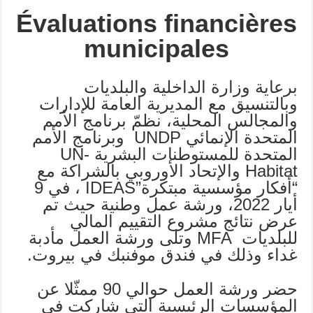
Évaluations financières
municipales
برعاية وزارة الداخلية والبلديات
وبالتنسيق مع المديرية العامة للإدارات
والمجالس المحلية، نظمّ برنامج الأمم
المتحدة الإنمائي UNDP وبرنامج الأمم
المتحدة للمستوطنات البشرية UN-
Habitat والإتحاد الأوروبي بالشراكة مع
“أفكار مؤسسية مبتكرة”IDEAS ، في 9
أيار 2022، ورشة عمل وطنية حيث تم
عرض نتائج مشروع التقييم المالي
للبلديات MFA وتلى ورشة العمل مأدبة
غداء وذلك في فندق موفنبك في بيروت.
حضر ورشة العمل حوالي 90 ممثّلا عن
المؤسسات الرئيسية التي شاركت في