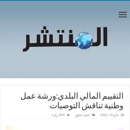
التقييم المالي البلدي:ورشة عمل
وطنية تناقش التوصيات
مايو 10, 2022
اضف تعليق
816 زيارة