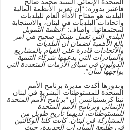
المتحدة الإنمائي السيد محمد صالح
فاعتبر بدوره: “إن تعزيز الأنظمة المالية
البلدية هو مفتاح الأداء العام للبلديات
واتحادات البلديات في لبنان، والاستجابة
لمجتمعاتها. وأضاف:
“أنظمة التمويل
البلدي التي تعمل بشكل صحيح هي أمر
بالغ الأهمية لضمان أن البلديات
والاتحادات قادرة على القيام بالمشاريع
والمبادرات التي يدعمها شركاء التنمية
الدوليون في سياق الأزمات المتعددة التي
يواجهها لبنان”.
وبدورها أكدت مديرة برنامج الأمم
المتحدة للمستوطنات البشرية في لبنان
تينا كريستيانسن أن
“برنامج الأمم المتحدة
الإنمائي وبرنامج الأمم المتحدة
للمستوطنات، لديهما تاريخ طويل من
المشاركة في لبنان. كانت كلتا الوكالتين
في طليعة المبادرات الجديدة، حيث