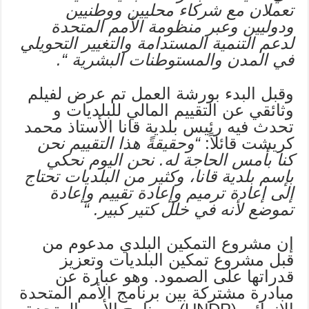
تعملان مع شركاء محليين ووطنيين
ودوليين وعبر منظومة الأمم المتحدة
لدعم التنمية المستدامة والتغيير التحويلي
في المدن والمستوطنات البشرية “.
وقبل البدء بورشة العمل تم عرض لفيلم
وثائقي عن التقييم المالي للبلديات و
تحدث فيه رئيس بلدية قانا الأستاذ محمد
كريشت قائلاً:
“
وحقيقةً هذا التقييم نحن
كنا بأمس الحاجة له. نحن اليوم نحكي
بإسم بلدية قانا، وكثير من البلديات تحتاج
إلى إعادة ترميم وإعادة تقييم وإعادة
تموضع لأنه في خلل كتير كبير
.
“
إن مشروع التمكين البلدي مدعوم من
قبل مشروع تمكين البلديات وتعزيز
قدراتها على الصمود. وهو عبارة عن
مبادرة مشتركة بين برنامج الأمم المتحدة