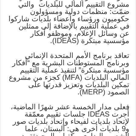
مشروع التقييم المالي للبلديات والتي
ضمّت: منظمات دولية ومسؤولون
حكوميون ورؤساء وأعضاء بلديات شاركوا
في عملية التقييم بالإضافة إلى ممثلين
عن وسائل الإعلام، وموظفو أفكار
مؤسسية مبتكرة (IDEAS).
تعاقد برنامج الأمم المتحدة الإنمائي
وبرنامج المستوطنات البشرية مع “أفكار
مؤسسية مبتكرة” لتنفيذ عملية التقييم
المالي البلديات (MFA) كجزء من مشروع
تمكين البلديات وتعزيز قدرتها على
الصمود (MERP).
فعلى مدار الخمسة عشر شهرًا الماضية،
أجرت IDEAS جلسات تقييم معمّقة
لإتحاد بلديات لفيحاء وإتحاد بلديات صور
و9 بلديات أخرى هي: البستان، علما
الشعب، البداوي، بكفيا – المحيدثة، دير