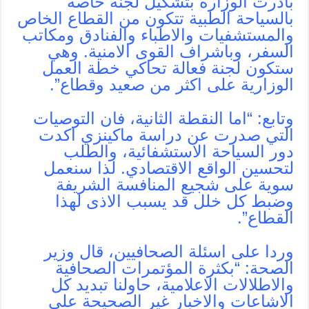
بادرت الوزارة بتشكيل لجنة خاصة
بالسياحة الطبية تتكون من القطاع الخاص
والمستشفيات والاطباء والفنادق ومكاتب
السفر، وباشراف القوى الامنية. وهي
ستكون لجنة فعالة تحاكي خطة العمل
الوزارية على اكثر من صعيد وقطاع”.
وتابع: “اما النقطة الثانية، فان التوصيات
التي صدرت عن دراسة ماكينزي اكدت
دور السياحة الاستشفائية، والطلب
لتحسين الواقع الاقتصادي. لذا سنعمل
سوية على شجيع المنافسة الشريفة
وضبط كل خلل قد يسبب الاذى لهذا
القطاع”.
وردا على اسئلة الصحافيين، قال وزير
الصحة: “بكثرة المؤتمرات الصحافية
والاطلالات الاعلامية، حاولنا تبديد كل
الاشاعات والاخبار غير الصحيحة على