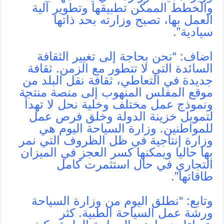
والخطط الممكن تطبيقها وتطوير آلية
العمل بها، تصبح وزارته بحد ذاتها
سيادية”.
اضاف: “نحن بحاجة إلى تغيير الثقافة
السائدة التي لا تتطور مع الزمن. ثقافة
جديدة في التعاطي، ثقافة نقل البلد من
موقع المفلس المنهوب إلى منصة منتجة
ونموذج عمل مختلف وخلية نحل لا تهدأ
لتمويل خزينة الدولة وخلق فرص عمل
للمواطنين. وزارة السياحة اليوم هي
وزارة إنتاجية في ظل الظروف التي نمر
بها حاليا ويمكنها كسر العجز في الميزان
التجاري في حال استثمرت كامل
طاقاتها”.
وتابع: “نطلق اليوم من وزارة السياحة
ورشة عمل السياحة الطبية. كثر