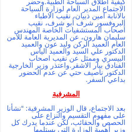
كيفية اطلاق السياحة الطبية.وحضر
الاجتماع المدير العام لوزارة السياحة
بالانابة امين ذبيان، نقيب الاطباء
البروفسور شرف أبو شرف، نقيب
أصحاب المستشفيات الخاصة المهندس
سليمان هارون، عن المديرية العامة للامن
العام العميد الركن وليد عون والعميد
الدكتور علي السيد والعميد الياس
البيسري وممثل عن نقيب اصحاب
الفنادق بيار الاشقر.واعتذر وزير الخارجية
الدكتور ناصيف حتي عن عدم الحضور
بداعي السفر.
المشرفية
بعد الاجتماع، قال الوزير المشرفية: “نشأنا
على مفهوم التقسيم والنزاع على
الحصص والحقائب، لكن عندما يدرك كل
وزير أهمية الوزارة التي يستلمها