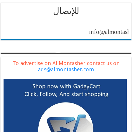
للإتصال
info@almontasher.com
To advertise on Al Montasher contact us on
ads@almontasher.com