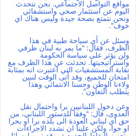
مواقع التواصل الاجتماعي. نحن نتحدث
اليوم عن استثمار صحي واستشفائي
ونحن نتمتع بصحة جيدة وليس هناك اي
خوف”.
وسئل عن أي سياحة طبية في هذا
الظرف، فقال: “ما يمر به لبنان ظرفي
ولن يؤثر على سياسة الحكومة
واستراتيجيتها. تحدثت عن هذا الظرف مع
نقابة المستشفيات التي اعتبرت انه بمثابة
امتحان للجميع، وقد أتى الوقت لنبين
ولاءنا الوطن وحسنا الانتمائي وهذا
يتطلب التعاون”.
وعن دخول اللبنانيين برا واحتمال نقل
العدوى، قال: “وفقا للدستور اللبناني، من
حق اي لبناني العودة الى بلده برا او بحرا
او جوا، ولكن علينا ان نشدد الاجراءات
وتعزيز النقاط الحدودية. وقد تبين لوسائل