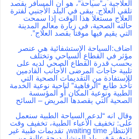
العلاجية بـ”سياحة”، هو أن المسافر يقصد
تلقي العلاج. يبقى في البلد الأجنبي لفترة
العلاج مستغلا هذا الوقت إذا سمحت
حالته الصحية، في زيارة معالم المدينة
التي يقيم فيها موقتا بقصد العلاج”.
اضاف:السياحة الإستشفائية هي عنصر
مؤثر في القطاع السياحي وتختلف
بحسب قدرة القطاع الصحي لديه على
تلبية حاجات المرضى الأجانب القادمين
للإستفادة من التقديمات الصحية التي
تأخذ طابع “الرفاهية” لناحية نوعية الخدمة
الطبية ونوعية المكان أو المؤسسة
الصحية التي يقصدها المريض – السائح
وقال انه “لدعم السياحة الطبية سنعمل
على: تخفيف الأعباء الطبية، تخفيف وقت
الإنتظار waiting time، تقديمات طبية غير
متوفرة في بلد المنشأ، درجة عالية من