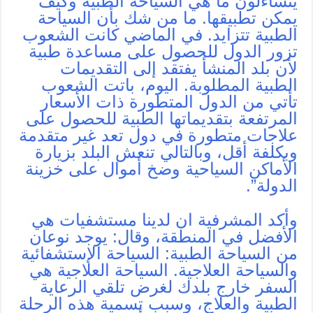
يتساءلون ما هي السياحة الطبية وكيف
يمكن تطبيقها. ما من شك بأن السياحة
الطبية تتزايد. في الماضي كانت الشعوب
تزور الدول للحصول على مساعدة طبية
لأن بلد المنشأ يفتقد إلى التقديمات
الطبية المطلوبة. اليوم، باتت الشعوب
تأتي من الدول المتطورة ذات الأسعار
المرتفعة بتقديماتها الطبية للحصول على
علاجات متطورة في دول تعد غير متقدمة
وبكلفة أقل، وبالتالي تنعش البلد بزيارة
الأماكن السياحية وضخ أموال على خزينة
الدولة”.
وأكد المشرفية ان لدينا مستشفيات هي
الأفضل في المنطقة، وقال: يوجد نوعان
من السياحة الطبية: السياحة الإستشفائية
والسياحة العلاجية. السياحة العلاجية هي
السفر خارج بلدك لغرض تلقي الرعاية
الطبية والعلاج، وسبب تسمية هذه الرحلة