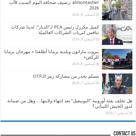
almontasher :رصيف صحافة اليوم السبت 8آب
2026
أغسطس 8, 2026
كميل مكرزل رئيس PCA لـ”الديار”: لدينا شركات
تنافس كبريات الشركات العالميّة
أغسطس 8, 2026
بيروت ماراثون وبلدية برمانا أطلقتا « مهرجان برمانا
للركض»
أغسطس 8, 2026
مسلم يحذر من مشاركة رمز الـOTP
أغسطس 7, 2026
هل تخلف بعثة أوروبية “اليونيفيل” بعد انتهاء ولايتها… وهل من ضمانة
لدور الجيش اللبناني؟
أغسطس 7, 2026
contact us