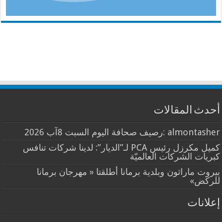
أحدث المقالات
almontasher :رصيف صحافة اليوم السبت 8آب 2026
كميل مكرزل رئيس PCA لـ”الديار”: لدينا شركات تنافس
كبريات الشركات العالميّة
بيروت ماراثون وبلدية برمانا أطلقتا « مهرجان برمانا
للركض»
إعلانات