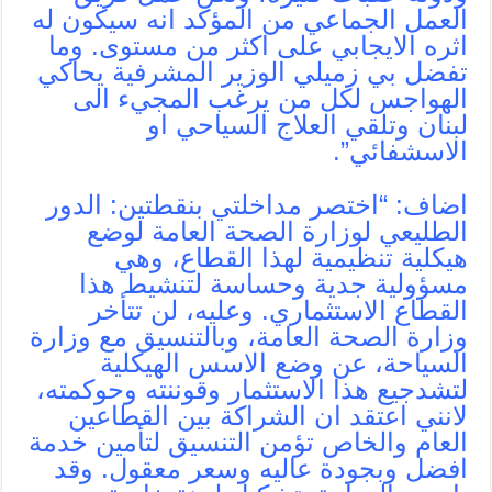
العمل الجماعي من المؤكد انه سيكون له
اثره الايجابي على اكثر من مستوى. وما
تفضل بي زميلي الوزير المشرفية يحاكي
الهواجس لكل من يرغب المجيء الى
لبنان وتلقي العلاج السياحي او
الاسشفائي”.
اضاف: “اختصر مداخلتي بنقطتين: الدور
الطليعي لوزارة الصحة العامة لوضع
هيكلية تنظيمية لهذا القطاع، وهي
مسؤولية جدية وحساسة لتنشيط هذا
القطاع الاستثماري. وعليه، لن تتأخر
وزارة الصحة العامة، وبالتنسيق مع وزارة
السياحة، عن وضع الاسس الهيكلية
لتشدجيع هذا الاستثمار وقوننته وحوكمته،
لانني اعتقد ان الشراكة بين القطاعين
العام والخاص تؤمن التنسيق لتأمين خدمة
افضل وبجودة عاليه وسعر معقول. وقد