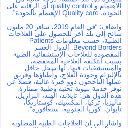
الاهتمام و quality control أي الرقابة على
الجودة، Quality care الإهتمام بالجودة”.
واضاف: “في العام 2019، سافر 20 مليون
سائح إلى بلد آخر للحصول على العلاجات
الطبية، حسب معلومات Patients
Beyond Borders. الدول العشر
المقصودة للعلاجات الإستشفائية الطبية
بسبب التكلفة العلاجية المخفضة،
والمستشفيات فيها، لها سجل حافل
بالإلتزام وجودة العلاج، وأطباؤها وفريق
عملها الناجحون ذوو خبرة عالية، فضلا عن
توفر خدمة بنيوية تحتية وطبية ممتازة.
هذه الدول هي: تايلاند، الهند، البرازيل،
ماليزيا، تركيا، المكسيك، كوستاريكا،
تايوان، كوريا الجنوبية، سنغافورة”.
واشار الى ان العلاجات الطبية المطلوبة