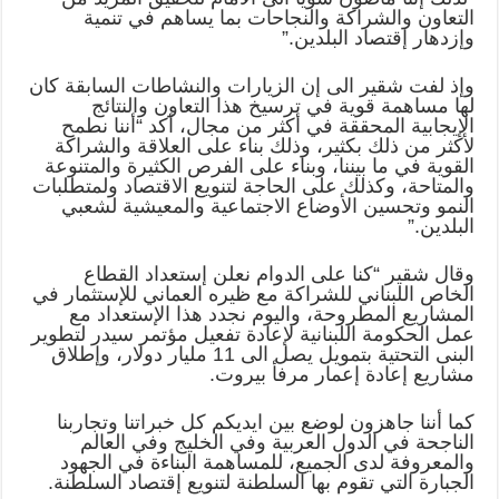
التعاون والشراكة والنجاحات بما يساهم في تنمية
‏وإزدهار إقتصاد البلدين‎”.‎
وإذ لفت شقير الى إن الزيارات والنشاطات السابقة كان
لها مساهمة قوية في ‏ترسيخ هذا التعاون والنتائج
الإيجابية المحققة في أكثر من مجال، أكد “أننا نطمح
‏لأكثر من ذلك بكثير، وذلك بناء على العلاقة والشراكة
القوية في ما بيننا، وبناء ‏على الفرص الكثيرة والمتنوعة
والمتاحة، وكذلك على الحاجة لتنويع الاقتصاد ‏ولمتطلبات
النمو وتحسين الأوضاع الاجتماعية والمعيشية لشعبي
البلدين‎”.‎
وقال شقير “كنا على الدوام نعلن إستعداد القطاع
الخاص اللبناني للشراكة مع ظيره ‏العماني للإستثمار في
المشاريع المطروحة، واليوم نجدد هذا الإستعداد مع
عمل ‏الحكومة اللبنانية لإعادة تفعيل مؤتمر سيدر لتطوير
البنى التحتية بتمويل يصل الى ‏‏11 مليار دولار، وإطلاق
مشاريع إعادة إعمار مرفأ بيروت‎.‎
كما أننا جاهزون لوضع بين ايديكم كل خبراتنا وتجاربنا
الناجحة في الدول العربية ‏وفي الخليج وفي العالم
والمعروفة لدى الجميع، للمساهمة البناءة في الجهود
الجبارة ‏التي تقوم بها السلطنة لتنويع إقتصاد السلطنة‎.‎