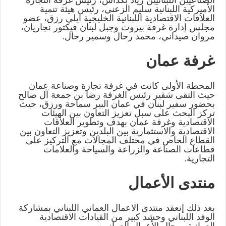
‏الأميركية اللبنانية سليم الزعني، رئيس هيئة تنمية
العلاقات الاقتصادية اللبنانية ‏الخليجية ايلي رزق، عضو
مجلس إدارة غرفة بيروت وجبل لبنان فيكتور ‏نجاريان،
مروان صيداني، محمد رحال وسمير رحال‎.‎
غرفة عمان
المحطة الأولى كانت في غرفة تجارة وصناعة عمان
حيث التقى شقير رئيس ‏الغرفة رضا بن جمعة آل صالح
بحضور سفير لبنان في عمان البير سماحة ‏ورزق، حيث
تركز البحث على سبل تعزيز التعاون بين الهيئات
الاقتصادية وغرفة ‏عمان بهدف وتطوير العلاقات
الاقتصادية والاستثمارية بين البلدين وتعزيز التعاون ‏بين
القطاع الخاص في مختلف المجالات مع التركيز على
قطاعات الصناعة ‏والزراعة والسياحة والعلامات
التجارية‎.‎
منتدى الأعمال
بعد ذلك إنعقد منتدى الاعمال العماني اللبناني بمشاركة
الوفد اللبناني وحشد كبير ‏من القيادات الاقتصادية
العمانية ورجال الأعمال العمانيين‎.‎