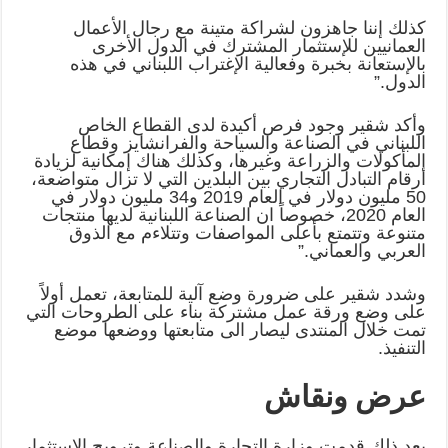
كذلك إننا جاهزون لشراكة متينة مع رجال الأعمال
العمانيين للإستثمار المشترك ‏في الدول الأخرى
بالإستعانة بخبرة وفعالية الإغتراب اللبناني في هذه
الدول‎”.‎
وأكد شقير وجود فرص أكيدة لدى القطاع الخاص
اللبناني في الصناعة والسياحة ‏والفرانشايز وقطاع
المأكولات والزراعة وغيرها، وكذلك هناك إمكانية لزيادة
أرقام ‏التبادل التجاري بين البلدين التي لا تزال متواضعة،
50 مليون دولار في العام ‏‏2019 و34 مليون دولار في
العام 2020، خصوصاً ان الصناعة اللبنانية لديها ‏منتجات
متنوعة وتتمتع بأعلى المواصفات وتتلاءم مع الذوق
العربي والعماني‎”.‎
وشدد شقير على ضرورة وضع آلية للمتابعة، تعمل أولاً
على وضع ورقة عمل ‏مشتركة بناء على الطروحات التي
تمت خلال المنتدى ليصار الى متابعتها ‏ووضعها موضع
التنفيذ‎.‎
عرض ونقاش
بعد ذلك قدمت وزارة التجارة والصناعة وترويج الاستثمار