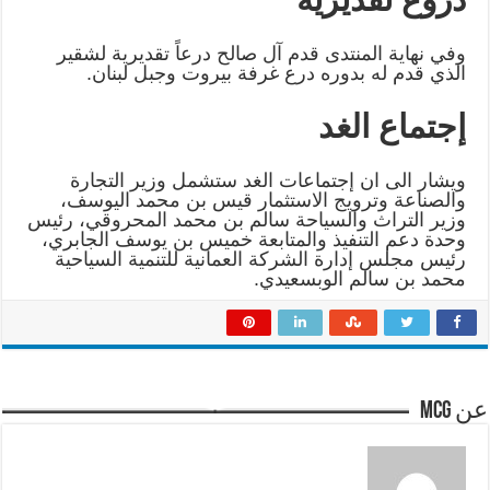
وفي نهاية المنتدى قدم آل صالح درعاً تقديرية لشقير
الذي قدم له بدوره درع غرفة ‏بيروت وجبل لبنان‎.‎
إجتماع الغد
ويشار الى ان إجتماعات الغد ستشمل وزير التجارة
والصناعة وترويج الاستثمار ‏قيس بن محمد اليوسف،
وزير التراث والسياحة سالم بن محمد المحروقي، رئيس
وحدة ‏دعم التنفيذ والمتابعة خميس بن يوسف الجابري،
رئيس مجلس إدارة الشركة ‏العمانية للتنمية السياحية
محمد بن سالم الوبسعيدي‎.‎
عن mcg