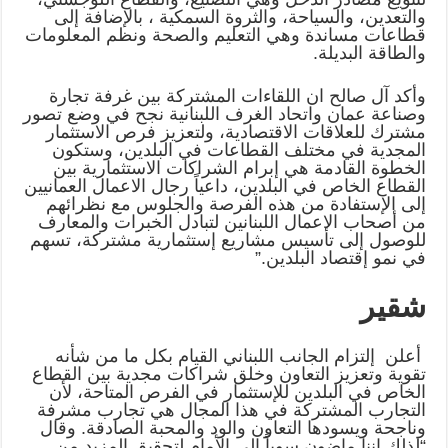
والتعدين، والسياحة، ‏والثروة السمكية ، بالإضافة إلى
قطاعات مساندة وهي التعليم والصحة ونظم ‏المعلومات
والطاقة البديلة‎.‎
وأكد آل صالح ان اللقاءات المشتركة بين غرفة تجارة
وصناعة عمان واتحاد ‏الغرف اللبنانية نجح في وضع تصور
مشترك للعلاقات الاقتصادية، ولتعزيز فرص ‏الاستثمار
المجدية في مختلف القطاعات في البلدين، وستكون
الخطوة القادمة هي ‏إبرام الشراكات الاستثمارية بين
القطاع الخاص في البلدين، داعياً رجال الاعمال ‏العمانيين
إلى الإستفادة من هذه الفرصة والجلوس مع نظرائهم
من أصحاب الاعمال ‏اللبنانين لتبادل الخبرات والمعارف
للوصول إلى تأسيس مشاريع إستثمارية ‏مشتركة، تسهم
في نمو إقتصاد البلدين‎”.‎
شقير
أعلن إلتزام الجانب اللبناني القيام بكل ما من شأنه
تقوية ‏وتعزيز التعاون وخلق شراكات مجدية بين القطاع
الخاص في البلدين للإستثمار في ‏الفرص المتاحة، لأن
التجارب المشتركة في هذا المجال هي تجارب مشرفة
‏وناجحة ويسودها التعاون والود والمحبة الصادقة. وقال
“لذلك إننا ماضون سوياً ‏الى الأمام لتحقيق المزيد من