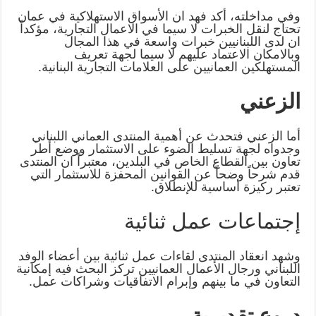
وفي مداخلته، أكد فهد ان الأسواق الاستهلاكية في عمان
تحتاج لنقل الخبرات لا ‏سيما في الاعمال التجارية، مؤكداً
ان لدى اللبنانيين خبرات واسعة في هذا المجال
‏وبالامكان الاعتماد عليهم لا سيما لجهة تعريف
المستهلكين العمانيين على العلامات ‏التجارية البنانية‎.‎
الزعني
أما الزعني فتحدث عن أهمية المنتدى العماني اللبناني
وجدواه لجهة تسليط الضوء ‏على الاستثمار ووضع أطر
تعاون بين القطاع الخاص في البلدين، معتبراً ان ‏المنتدى
قدم شرحاً وضحاً عن القوانين المحفزة للاستثمار التي
تعتبر ركيزة أساسية ‏للإنطلاق‎.‎
إجتماعات عمل ثنائية
وشهد انعقاد المنتدى لقاءات عمل ثنائية بين أعضاء الوفد
اللبناني ورجال الأعمال ‏العمانيين تركز البحث فيه إمكانية
التعاون في ما بينهم وإبرام الاتفاقيات وشراكات ‏عمل‎.‎
دروع تقديرية