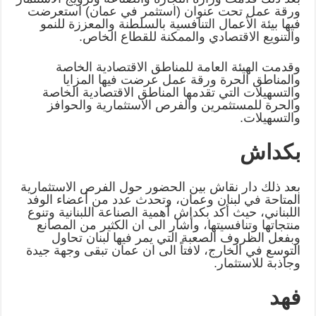
ورقة عمل تحت عنوان ‏‏(استثمر في عمان) استعرضت
فيها بيئة الأعمال التنافسية بالسلطنة والمعززة للنمو
‏والتنويع الاقتصادي والممكنة للقطاع الخاص‎.‎
وقدمت الهيئة العامة للمناطق الاقتصادية الخاصة
والمناطق الحرة ورقة عمل ‏عرضت فيها المزايا
والتسهيلات التي تقدمها المناطق الاقتصادية الخاصة
والحرة ‏للمستثمرين والفرص الاستثمارية والحوافز
والتسهيلات‎.‎
بكداش
بعد ذلك دار نقاش بين الحضور حول الفرص الاستثمارية
المتاحة في لبنان ‏وعمان، وتحدث عدد من أعضاء الوفد
اللبناني، حيث أكد بكداش أهمية الصناعة ‏اللبنانية وتنوع
منتجاتها وتنافسيتها، وأشار الى ان الكثير من المصانع
وبفعل ‏الظروف الصعبة التي يمر فيها لبنان تحاول
التوسع في الخارج، لافتاً الى ان عمان ‏تبقى وجهة جيدة
وجاذبة للاستثمار‎.‎
فهد