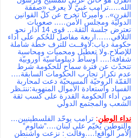
الله…..ترامب غبيّ لا يعرف «صفقة
القرن».. وأميركا تخرج عن كلّ القوانين
الدوليّة ومجلس الأمن….. صعوبات
تعترض جلسة الثقة… قوى 14 آذار نحو
التلاقي……اربعة مفاصل للحُكم على أداء
حكومة دياب:لاوقــت للترف خطة شاملة
للإصلاح.ولا تعطيل ومحميات ومحاسبة
شفافة!…. أوساط ديبلوماسيّة أوروبيّة
تتحدّث عن فترة سماح للحكومة شرط
عدم تكرار تجارب الحكومات السابقة….
القمّة الروحيّة المسيحيّة دعت لمحاربة
الفساد واستعادة الأموال المنهوبة:ننتـظر
من أداء الحكومة القدرة على كسب ثقة
الشعب والمجتمع الدولي
نداء الوطن
:
ترامب يوحّد الفلسطينيين…
والتوطين يُخيّم على لبنان….”شالوم”
الأمر الواقع!….وقالت : نزعت واشنطن