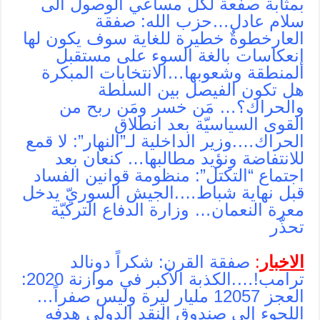
بمثابة صفعة لكل مساعي الوصول الى
سلام عادل…حزب الله: صفقة
العارخطوةٌ خطيرة للغاية سوف يكون لها
إنعكاسات بالغة السوء على مستقبل
المنطقة وشعوبها…الانتخابات المبكرة
هل تكون الفيصل بين السلطة
والحراك؟… مَن خسر ومَن ربح من
القوى السياسيّة بعد انطلاق
الحراك….وزير الداخلية لـ”النهار”: لا قمع
للانتفاضة ونؤيد مطالبها… كنعان بعد
اجتماع “التكتل”: منظومة قوانين الفساد
قبل نهاية شباط….الجيش السوريّ يدخل
معرة النعمان… وزارة الدفاع التركيّة
تحذّر
الاخبار
:
صفقة القرن: شكراً دونالد
ترامب!….‫الكذبة الأكبر في موازنة 2020:
العجز 12057 مليار ليرة وليس صفراً…
اللجوء إلى صندوق النقد الدولي هدفه