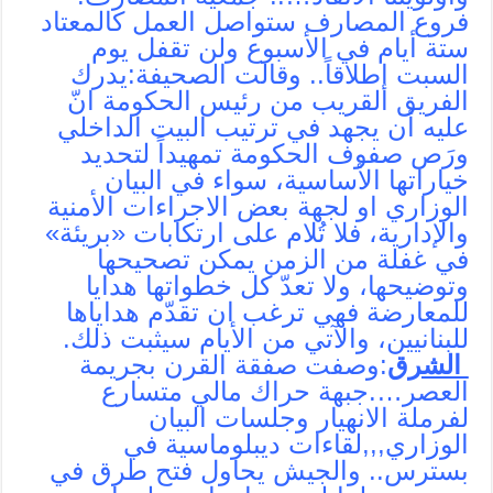
فروع المصارف ستواصل العمل كالمعتاد
ستة أيام في الأسبوع ولن تقفل يوم
السبت إطلاقاً.. وقالت الصحيفة:يدرك
الفريق القريب من رئيس الحكومة انّ
عليه أن يجهد في ترتيب البيت الداخلي
ورَص صفوف الحكومة تمهيداً لتحديد
خياراتها الأساسية، سواء في البيان
الوزاري او لجهة بعض الاجراءات الأمنية
والإدارية، فلا تُلام على ارتكابات «بريئة»
في غفلة من الزمن يمكن تصحيحها
وتوضيحها، ولا تعدّ كل خطواتها هدايا
للمعارضة فهي ترغب ان تقدّم هداياها
للبنانيين، والآتي من الأيام سيثبت ذلك.
الشرق
:وصفت صفقة القرن بجريمة
العصر….جبهة حراك مالي متسارع
لفرملة الانهيار وجلسات البيان
الوزاري,,,لقاءات ديبلوماسية في
بسترس.. والجيش يحاول فتح طرق في