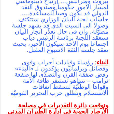
بيروت وطرابلس… إرتياح ديبلوماسي
لمسار الأمور حكومياً وصندوق النقد
الدولي قد يكون وصياً للمساعدة….
جلسات لجنة البيان الوزاري ستتكثف
وصولا الى السبت الذي قد يشهد جلسة
مطوّلة، وان في حال تعذّر انجاز البيان
ستعقد اللجنة برئاسة الرئيس دياب
اجتماعا يوم الاحد سيكون الأخير، بحيث
تعقد جلسة الثقة الاسبوع المقبل.
البناء
:
رؤساء وقيادات أحزاب وقوى
وفصائل وبرلمانيّون يؤكدون لـ «البناء»
رفض صفقة القرن والتصدّي لها صفعة
ترامب – نتنياهو تستنفر طاقة الأمة
وقواها الوطنيّة لتسقط اتفاقات
الاستسلام وتطلق حرب التحرير القوميّة
وتوقعت دائرة التقديرات في مصلحة
الأرصاد الجوية في ادارة الطيران المدني