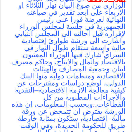
الوزاري من صوغ البيان نهار الثلاثاء او
الاربعاء على ابعد تقدير في صياغته
النهائية لعرضة فورا على رئيس
الجمهورية في جلسة لمجلس الوزراء
لإقراره قبل احالته الى المجلس النيابي
واشارت الى ورشة طوارئ إقتصادية
مالية واسعة ستقام طوال النهار في
السراي ُشارك فيها الوزراء المعنيون
بالاقتصاد والمال والانتاج، وحاكم مصرف
لبنان وجمعية المصارف والهيئات
الاقتصادية ومنظمات دولية منها البنك
الدولي، لوضع دراسات ومقترحات عن
كيفية معالجة الازمة الاقتصادية–النقدية
والاجراءات المطلوبة من كل
القطاعات..وبحسب المعلومات، إن هذه
الورشة يفترض ان تتمخض عن ورقة
مالية- اقتصادية، ستكون بمثابة خارطة
طريق للحكومة الجديدة، وفي الوقت