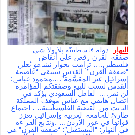
النهار
:
دولة فلسطينيّة بلا ولا شي….
صفقة القرن رقص على أنقاض
فلسطين…. ترامب بجوار نتنياهو يُعلن
“صفقة القرن”: القدس ستبقى “عاصمة
إسرائيل غير المقسَّمة”….محمود عباس:
القدس ليست للبيع وصفقتكم المؤامرة
لن تمر…. العاهل السعودي يؤكد في
اتصال هاتفي مع عباس موقف المملكة
الثابت من القضية الفلسطينية…. اجتماع
طارئ للجامعة العربية وإسرائيل تعزز
قواتها في غور الأردن…..ونتابع القراءة
في النهار: “المستقبل”: “صفقة القرن” هي