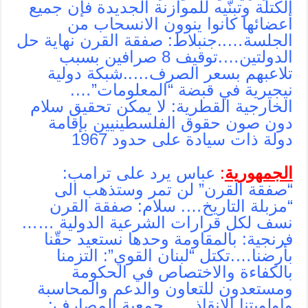
الكتلة وتبنّيه للموازنة الجديدة فإن جميع
أعضائها كانوا ينوون الانسحاب من
الجلسة…..جنبلاط: صفقة القرن نهاية حل
الدولتين….توقيف 8 صرافين بسبب
تلاعبهم بسعر الصرف…..
شبكة دولية
نيجيرية في قبضة “المعلومات”….
الخارجية القطرية: لا يمكن تحقيق سلام
دون صون حقوق الفلسطينيين بإقامة
دولة ذات سيادة على حدود 1967
الجمهورية
:
عباس يرد على ترامب:
“صفقة القرن” لن تمر وستذهب الى
“مزبلة التاريخ…. سلام: صفقة القرن
نسف لكل قرارات الشرعية الدولية ……
فرنجية: بالمقاومة وحدها نستعيد حقّنا
بأرضنا….تكتل “لبنان القوي”: التزمنا
بالكفاءة والاختصاص في الحكومة
ومستعدون للتعاون والدعم والمحاسبة
واولويتنا الانقاذ….. جمعية المصارف: