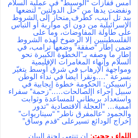
أمس قفازات “الوسيط” في عملية السلام
ونفضت يدها من “حل الدولتين” لتضعها
بيد تل أبيب، كطرف منحاز إلى الشروط
الإسرائيلية من دون أي مواربة أو التباس
على طاولة المفاوضات، وما على
الفلسطينيين إلا الرضوخ لهذه الشروط
ضمن إطار “صفقة” وضعها ترامب، في
إطار ما وصفه بـ”الخطوة الكبيرة نحو
السلام وإنهاء المغامرات الإقليمية
ومواجهة الإرهاب في شرق أوسط يتغيّر
بسرعة “….ونقرأ ايضا في نداء الوطن
زاسيبكن: الحكومة خطوة إيجابية في
سبيل إجراء اإلصالحات…..”زحمة” سفراء
واستعداد بريطاني للمساعدة وثوابت
أممية… “العجلة الاقتصادية “تدور
والجمود “عالمفرق ناطر” “سيناريوات”
إخراج الودائع تسيرعلى “قدم وساق”
اللواء رجحت
:
ان تنتهي لجنة البيان