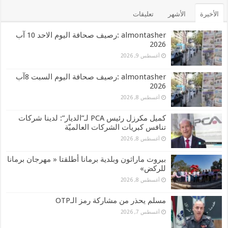
الأخيرة
الأشهر
تعليقات
almontasher :رصيف صحافة اليوم الاحد 10 آب
2026
أغسطس 9, 2026
almontasher :رصيف صحافة اليوم السبت 8آب
2026
أغسطس 8, 2026
كميل مكرزل رئيس PCA لـ”الديار”: لدينا شركات
تنافس كبريات الشركات العالميّة
أغسطس 8, 2026
بيروت ماراثون وبلدية برمانا أطلقتا « مهرجان برمانا
للركض»
أغسطس 8, 2026
مسلم يحذر من مشاركة رمز الـOTP
أغسطس 7, 2026