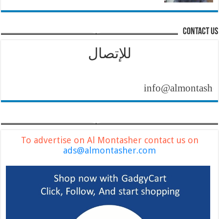
contact us
للإتصال
info@almontasher.com
To advertise on Al Montasher contact us on
ads@almontasher.com