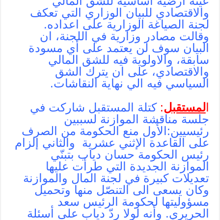
عينه ارضية أساسية للشق المالي
والاقتصادي للبيان الوزاري التي تعكف
لجنة الصياغة الوزارية على اعداده.
وقالت مصادر وزارية في اللجنة، ان
البيان سوف لن يعتمد على أي مسودة
سابقة، والاولوية فيه للشق المالي
والاقتصادي، على ان يترك الشق
السياسي فيه الي نهاية النقاشات.
ا
لمستقبل
:
كتلة المستقبل شاركت في
جلسة مناقشة الموازنة لسببين
رئيسيين:الأول منع الحكومة من الصرف
على القاعدة الإثني عشرية والثاني إلزام
رئيس الحكومة حسان دياب بتبنّي
الموازنة الجديدة التي طرأت عليها
تعديلات كبيرة في لجنة المال والموازنة
وكان يسعى الى التنصّل منها وتحميل
مسؤوليتها لحكومة الرئيس سعد
الحريري. وأنه لولا ردّ دياب على أسئلة