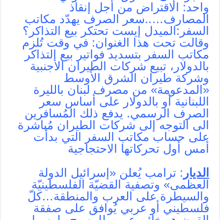
واحد: الاقتراض من أجل إنقاذ
المصارف…..‫سعر الصرف يهدّد مكاتب
السفر:الميدل إيست تحتكر بيع التذاكر؟
وقالت تحت هذا الغنوان: في وقت تُلزم
مكاتب السفر بتسديد فواتير بيع التذاكر
بالدولار، تبيع شركات الطيران الأجنبية
وشركة طيران الشرق الأوسط
«المدعومة» من مصرف لبنان بالليرة
اللبنانية أو بالدولار على أساس سعر
الصرف الرسمي. يدفع ذلك المُسافرين
الى التوجه إلى شركات الطيران مُباشرة
على حساب مكاتب السفر التي بدأت
أمس أول تحركاتها الاحتجاجية
الديار
: ترامب يُعلن «إسرائيل الدولة
العظمى» وتصفية القضيّة الفلسطينيّة
والسيطرة على العرب والمنطقة…كلّ
فلسطيني أو عربي يُوافق على صفقة
القرن هو خائن عربي للمسيح ولرسول