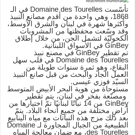
تأسّست Domaine des Tourelles في الـ
1868، وهي واحدة من أقدم مصانع النبيذ
وأكثرها شهرة في لبنان والشرق الأوسط،
وقد وسّعت محفظتها من المشروبات
الكحوليّة لتشمل الجن، من خلال إطلاق
GinBey في الأسواق اللبنانية.
تم تقطير GinBey في مصنع نبيذ
Domaine des Tourelles في قلب سهل
البقاع، وهو ثمرة سنوات طويلة من
العمل الجاد والبحث من قبل صانع النبيذ
السيّد فوزي عيسى.
مستوحاة من هوية البحر الأبيض المتوسط
​ ومصنّعة بفخر في لبنان، يتم تقطير
GinBey من 14 نباتًا لبنانيًا تمّ اختيارها من
أراضٍ مختلفة من جميع أنحاء البلاد. يتمّ
بعد ذلك مزج هذه النباتات مع مياه الينابيع
الطبيعية من الجبال المجاورة لـ Domaine
des Tourelles، مع ضمان معالجة المياه