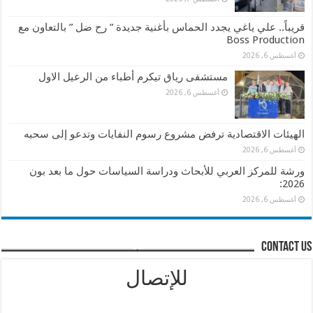
قريباً.. علي ياغي يجدد الحماس بأغنية جديدة ” رح ضل ” بالتعاون مع
Boss Production
أغسطس 6, 2026
مستشفى رياق تيكرم أطباء من الرعيل الاول
أغسطس 6, 2026
الهيئات الاقتصادية ترفض مشروع رسوم النفايات وتدعو إلى سحبه
أغسطس 6, 2026
ورشة للمركز العربي للأبحاث ودراسة السياسات حول ما بعد بون
2026:
أغسطس 6, 2026
contact us
للإتصال