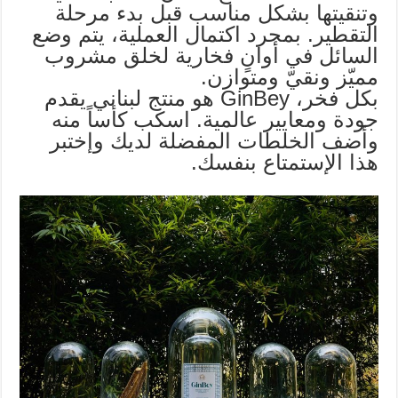
وتنقيتها بشكل مناسب قبل بدء مرحلة
التقطير. بمجرد اكتمال العملية، يتم وضع
السائل في أوانٍ فخارية لخلق مشروب
مميّز ونقيّ ومتوازن.
بكل فخر، GinBey هو منتج لبناني يقدم
جودة ومعايير عالمية. اسكب كأساً منه
وأضف الخلطات المفضلة لديك وإختبر
هذا الإستمتاع بنفسك.