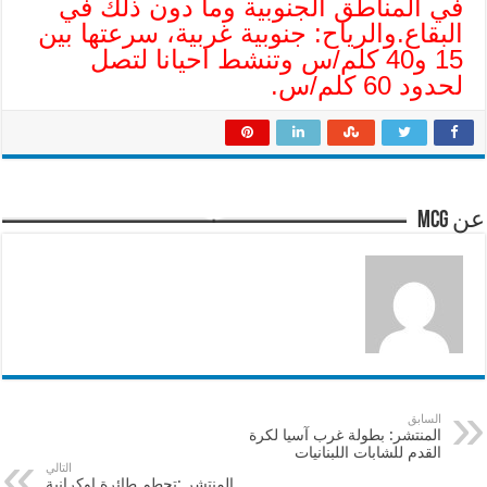
في المناطق الجنوبية وما دون ذلك في
البقاع.والرياح: جنوبية غربية، سرعتها بين
15 و40 كلم/س وتنشط احيانا لتصل
لحدود 60 كلم/س.
عن mcg
السابق
المنتشر: بطولة غرب آسيا لكرة
القدم للشابات اللبنانيات
التالي
المنتشر :تحطم طائرة اوكرانية