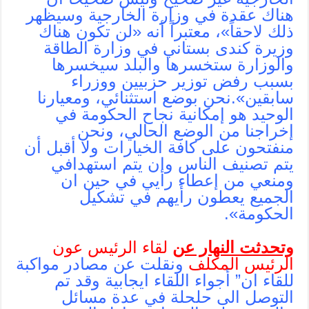
هناك عقدة في وزارة الخارجية وسيظهر
ذلك لاحقاً»، معتبراً أنه «لن تكون هناك
وزيرة كندى بستاني في وزارة الطاقة
والوزارة ستخسرها والبلد سيخسرها
بسبب رفض توزير حزبيين ووزراء
سابقين».نحن بوضع استثنائي، ومعيارنا
الوحيد هو إمكانية نجاح الحكومة في
إخراجنا من الوضع الحالي، ونحن
منفتحون على كافة الخيارات ولا أقبل أن
يتم تصنيف الناس وان يتم استهدافي
ومنعي من إعطاء رأيي في حين ان
الجميع يعطون رأيهم في تشكيل
الحكومة».
وتحدثت النهار عن
لقاء الرئيس عون
الرئيس المكلف
ونقلت عن مصادر مواكبة
للقاء ان” أجواء اللقاء ايجابية وقد تم
التوصل الى حلحلة في عدة مسائل