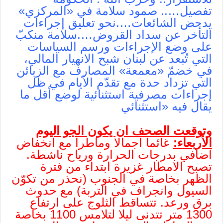
تفصيل….. صمود سلامة في «المركزي»
يدحض الشائعات….نحو تعليق إجراءات
التأخر عن سداد القروض….سلامة منكبّ
على وضع الإجراءات ورسم السياسات
التي تُبعد عن لبنان شبح الانهيار المالي،
في خضمّ «معمعة» المصارف مع الزبائن
التي تزداد حدة مع تقدّم الأيام في ظل
إجراءات مصرفية استثنائية لوضع أقل ما
يقال فيه «استثنائي
وتوقعت الصحف ان يكون الجو اليوم
الأربعاء:
غائما اجمالا وماطرا مع انخفاض
اضافي بدرجات الحرارة ورياح ناشطة.
تصبح الامطار غزيرة ابتداء من فترة
الظهر بخاصة في الجنوب (نحذر من تكوّن
السيول وانجراف في التربة) مع حدوث
برق ورعد. تتساقط الثلوج على ارتفاع
1300 متر تتدنى ليلا لتلامس 1100 بخاصة