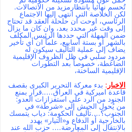
تُحسم نهائياً بانتظارمزيد من الاتصالات.
لكن الخلاصة التي انتهى إليها الاجتماع
الرئاسي، اوحت ان حلحلة العقد قد تحتاج
إلى وقت غير محدد بعد، وان كان ما يزال
ضمن المهلة التي حددها الرئيس المكلف
بالشهر أو بستة أسابيع، علماً ان أي تأخير
يضاف إلى عملية التأليف سيكون له
مردود سلبي في ظل الظروف الإقليمية
الضاغطة، خصوصاً بعد التطورات
الإقليمية الساخنة،
الاخبار
:
بدء معركة التحرير الكبرى بقصف
قاعدة اميركية في العراق…..‫قرار بمنع
الجنود من الرد على استفزازات العدو:
من يُحول الجيش إلى «شرطة» في
الجنوب؟….تأليف الحكومة: دياب يتمسك
بالخارجية أو الدفاع و«التيار» يهدد
بالانتقال إلى المعارضة…. حزب الله عند