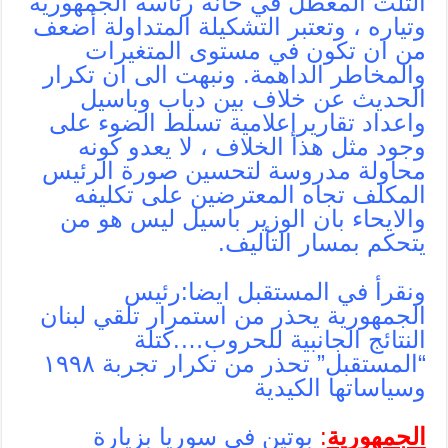
الثلث المعطل في خانة رئاسة الجمهورية
وتياره ، وتعتبر التشكيلة المتداولة أضعف
من ان تكون في مستوى المتغيرات
والمخاطر الداهمة. ونبهت الى ان تكرار
الحديث عن خلاف بين دياب وباسيل
واعداد تقاريرإعلامية تسلط الضوء على
وجود مثل هذا الخلاف ، لا يعدو كونه
محاولة مدروسة لتحسين صورة الرئيس
المكلف تجاه المعترضين على تكليفه
والايحاء بان الوزير باسيل ليس هو من
يتحكم بمسار التأليف.
ونقرأ في المستقبل ايضا:رئيس
الجمهورية يحذر من استمرار تلقي لبنان
النتائج الجانبية للحروب….كتلة
“المستقبل” تحذر من تكرار تجربة ١٩٩٨
وسياساتها الكيدية
الجمهورية
:
بوتين في سوريا بزيارة