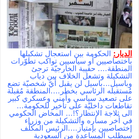
الديار
:
الحكومة بين استعجال تشكيلها
باختصاصيين أو سياسيين تواكب تطوّرات
المنطقة…. حقيبة الخارجيّة ترجئ
التشكيلة وتشعل الخلاف بين دياب
وباسيل…باسيل لن يقبل أيّ شخصيّة تضع
مُستقبله الرئاسي بخطر….المنطقة مُقبلة
على تصعيد سياسي وأمني وعسكري كبير
تقاطعات داخليّة على تأخير للحكومة…
الى ثلاجة الإنتظار؟!… المخاض الحكومي
في أخر مساره والتشكيلة من وزراء
إختصاصيين بإمتياز….الرئيس المكلّف
سيطلب المساعدة من السعودية