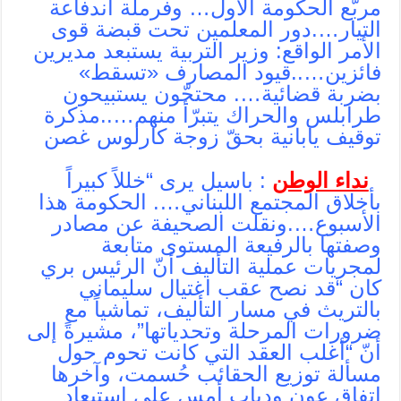
مربّع الحكومة الأول… وفرملة اندفاعة
التيار….دور المعلمين تحت قبضة قوى
الأمر الواقع: وزير التربية يستبعد مديرين
فائزين…..‫قيود المصارف «تسقط»
بضربة قضائية…. محتجّون يستبيحون
طرابلس والحراك يتبرّأ منهم…..مذكرة
توقيف يابانية بحقّ زوجة كارلوس غصن
نداء الوطن
: باسيل يرى “خللاً كبيراً
بأخلاق المجتمع اللبناني…. الحكومة هذا
الأسبوع….ونقلت الصحيفة عن مصادر
وصفتها بالرفيعة المستوى متابعة
لمجريات عملية التأليف أنّ الرئيس بري
كان “قد نصح عقب اغتيال سليماني
بالتريث في مسار التأليف، تماشياً مع
ضرورات المرحلة وتحدياتها”، مشيرةً إلى
أنّ “أغلب العقد التي كانت تحوم حول
مسألة توزيع الحقائب حُسمت، وآخرها
اتفاق عون ودياب أمس على استبعاد