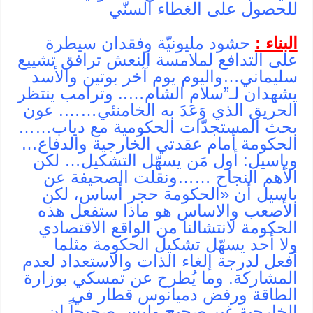
للحصول على الغطاء السنّي
البناء :
حشود مليونيّة وفقدان سيطرة
على التدافع لملامسة النعش ترافق تشييع
سليماني…واليوم يوم آخر بوتين والأسد
يشهدان لـ”سلام الشام….. وترامب ينتظر
الحريق الذي وَعَدَ به الخامنئي……. عون
بحث المستجدّات الحكومية مع دياب……
الحكومة أمام عقدتي الخارجية والدفاع…
وباسيل: أول مَن يسهّل التشكيل… لكن
الأهم النجاح ……ونقلت الصحيفة عن
باسيل أن «الحكومة حجر أساس، لكن
الأصعب والاساس هو ماذا ستفعل هذه
الحكومة لانتشالنا من الواقع الاقتصادي
ولا أحد يسهّل تشكيل الحكومة مثلما
أفعل لدرجة إلغاء الذات والاستعداد لعدم
المشاركة. وما يُطرح عن تمسكي بوزارة
الطاقة ورفض دميانوس قطار في
الخارجية غير صحيح وليس صحيحاً ان