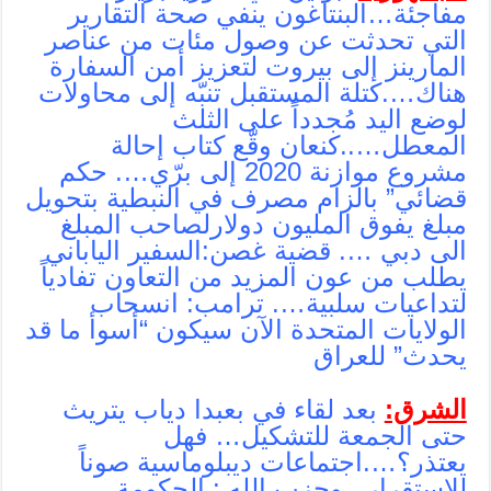
مفاجئة…البنتاغون ينفي صحة التقارير
التي تحدثت عن وصول مئات من عناصر
المارينز إلى بيروت لتعزيز أمن السفارة
هناك….كتلة المستقبل تنبّه إلى محاولات
لوضع اليد مُجدداً على الثلث
المعطل…..كنعان وقّع كتاب إحالة
مشروع موازنة 2020 إلى برّي…. حكم
قضائي” بالزام مصرف في النبطية بتحويل
مبلغ يفوق المليون دولارلصاحب المبلغ
الى دبي …. قضية غصن:السفير الياباني
يطلب من عون المزيد من التعاون تفادياً
لتداعيات سلبية…. ترامب: انسحاب
الولايات المتحدة الآن سيكون “أسوأ ما قد
يحدث” للعراق
الشرق:
بعد لقاء في بعبدا دياب يتريث
حتى الجمعة للتشكيل… فهل
يعتذر؟….اجتماعات ديبلوماسية صوناً
للاستقرار.. وحزب الله : الحكومة