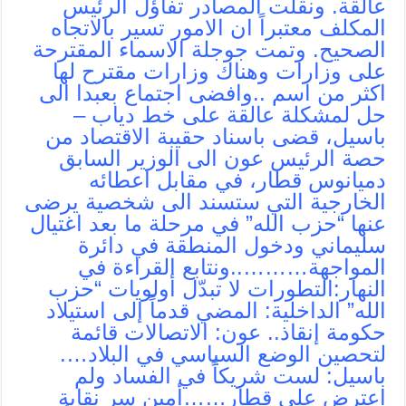
عالقة. ونقلت المصادر تفاؤل الرئيس
المكلف معتبراً ان الامور تسير بالاتجاه
الصحيح. وتمت جوجلة الاسماء المقترحة
على وزارات وهناك وزارات مقترح لها
اكثر من اسم ..وافضى اجتماع بعبدا الى
حل لمشكلة عالقة على خط دياب –
باسيل، قضى باسناد حقيبة الاقتصاد من
حصة الرئيس عون الى الوزير السابق
دميانوس قطار، في مقابل اعطائه
الخارجية التي ستسند الى شخصية يرضى
عنها “حزب الله” في مرحلة ما بعد اغتيال
سليماني ودخول المنطقة في دائرة
المواجهة………..ونتابع القراءة في
النهار:التطورات لا تبدّل أولويات “حزب
الله” الداخلية: المضي قدماً إلى استيلاد
حكومة إنقاذ.. عون: الاتصالات قائمة
لتحصين الوضع السياسي في البلاد….
باسيل: لست شريكاً في الفساد ولم
اعترض على قطار……أمين سر نقابة