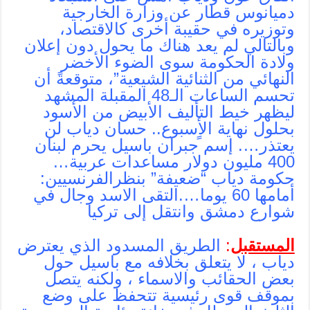
دميانوس قطار عن وزارة الخارجية
وتوزيره في حقيبة أخرى كالاقتصاد،
وبالتالي لم يعد هناك ما يحول دون إعلان
ولادة الحكومة سوى الضوء الأخضر
النهائي من الثنائية الشيعية”، متوقعةً أن
تحسم الساعات الـ48 المقبلة المشهد
ليظهر خيط التأليف الأبيض من الأسود
بحلول نهاية الأٍسبوع.. حسان دياب لن
يعتذر…. إسم جبران باسيل يحرم لبنان
400 مليون دولار مساعدات عربية…
حكومة دياب “ضعيفة” بنظرالفرنسيين:
أمامها 60 يوما….التقى الاسد وجال في
شوارع دمشق وانتقل إلى تركيا
المستقبل
:
الطريق المسدود الذي يعترض
دياب ، لا يتعلق بخلافه مع باسيل حول
بعض الحقائب والاسماء ، ولكنه يتصل
بموقف قوى رئيسية تتحفظ على وضع