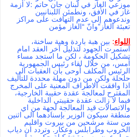
موزعي الغاز في لبنان جان حاتم :لا أزمة
غاز في الأفق، ونطمئن اللبنانيين
وندعوهم إلى عدم التهافت على مراكز
تعبئة الغاز”وانّ “الغاز مؤمن
اللواء
:
بين هبة باردة وهبة ساخنة،
استمرت الجهود لتذليل آخر العقد امام
تشكيل الحكومة ، لكن ما استجد مساء
أمس، من خلال لقاء رئيس الجمهورية
الرئيس المكلف أوحى بأن العقبات الى
حلحلة ولكن من دون مهلة محددة للتأليف
اذا وافقت الاطراف المعنية على المخرج
المقترح لمعالجة عقدة حقيبة الخارجية،
فيما لا زالت عقدة حقيبتي الداخلية
والاتصالات قيد المعالجة لجهة من اي
منطقة سيكون الوزير بإسنادهما الى اثنين
من ستة مرشحين من بيروت واقليم
الخروب وطرابلس وعكار. وتردد ان دياب
حمل عون مسودة تشكيلة حكومية لم