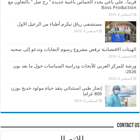
قريباً.. علي ياغي يجدد الحماس بأغنية جديدة ” رح ضل ” بالتعاون مع
Boss Production
أغسطس 6, 2026
مستشفى رياق تيكرم أطباء من الرعيل الاول
أغسطس 6, 2026
الهيئات الاقتصادية ترفض مشروع رسوم النفايات وتدعو إلى سحبه
أغسطس 6, 2026
ورشة للمركز العربي للأبحاث ودراسة السياسات حول ما بعد بون
2026:
أغسطس 6, 2026
إنجاز طبي استثنائي ينقذ حياة مولود خديج بوزن
800 غرام!
أغسطس 6, 2026
contact us
للإتصال