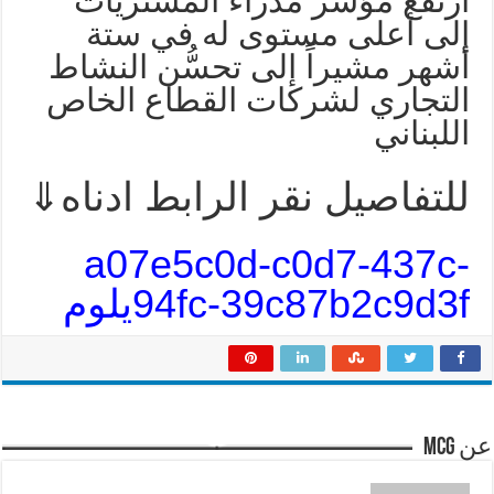
ارتفع مؤشر مدراء المشتريات
إلى أعلى مستوى له في ستة
أشهر مشيراً إلى تحسُّن النشاط
التجاري لشركات القطاع الخاص
اللبناني
للتفاصيل نقر الرابط ادناه⇓
a07e5c0d-c0d7-437c-
94fc-39c87b2c9d3fيلوم
عن mcg