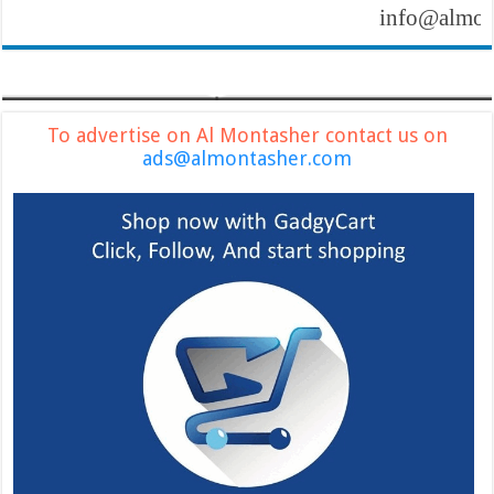
info@almontash
To advertise on Al Montasher contact us on
ads@almontasher.com