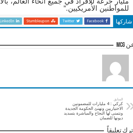
مليار جرعة للأفراد في جميع أنحاء العالم، با
للمواطنين الأمريكيين.”
LinkedIn
Stumbleupon
Twitter
Facebook
شاركها
 mcg
السابق
كركي : 4 مليارات للمضمونين
الاختياريين ونهنئ الحكومة الجديدة
ونتمنى لها النجاح والمباشرة بتسديد
ديونها للضمان
ترك تعليقاً