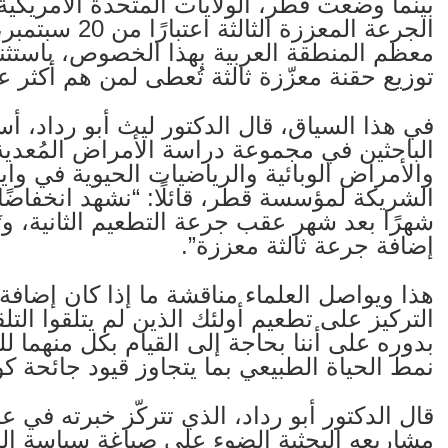
بينما وضعت قطر، الولايات المتحدة الأمريكية، 
الجرعة المعززة 
معظم المنطقة العربية بهذا الخصوص، باستثنا
توزيع حقنة معزّزة ثالثة تُعطى لمن هم أكثر ع
في هذا السياق، قال الدكتور ليث أبو رداد، أس
الباحثين في مجموعة دراسة الأمراض المُعدية
والأمراض الوبائية والرياضيات الحيوية في و
الشريكة لمؤسسة قطر، قائلًا: “نشهد انخفاضًا 
شهرًا بعد شهر عقب جرعة التطعيم الثانية، وتَ
إضافة جرعة ثالثة معززة”.
هذا ويواصل العلماء مناقشة ما إذا كان إضافة 
التركيز على تطعيم أولئك الذين لم يتلقوا التلقي
بدوره على أننا بحاجة إلى القيام بكل منهما 
نمط الحياة الطبيعي بما يتجاوز قيود جائحة كوفي
قال الدكتور أبو رداد، الذي تتركّز خبرته في 
مشاريعه البحثية الضوء على صياغة سياسة الص