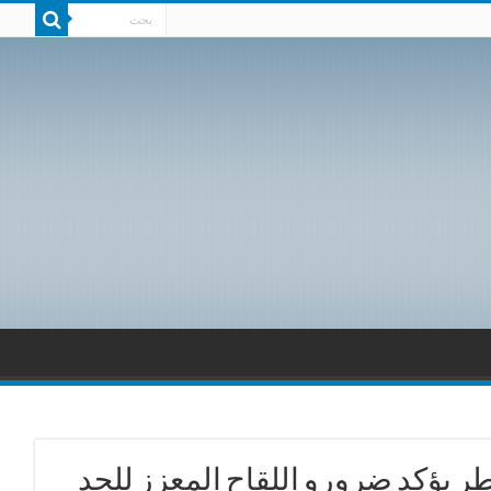
طر يؤكد ضرورو اللقاح المعزز للحد