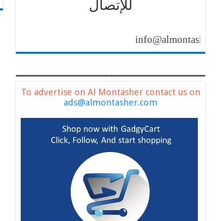
للإتصال
info@almontasher.com
To advertise on Al Montasher contact us on
ads@almontasher.com