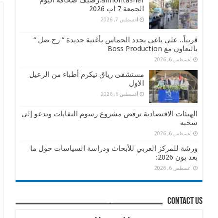
almontasher:رصيف صحافة اليوم
الجمعة 7 اب 2026
أغسطس 7, 2026
قريباً.. علي ياغي يجدد الحماس بأغنية جديدة ” رح ضل ”
بالتعاون مع Boss Production
أغسطس 6, 2026
مستشفى رياق تيكرم أطباء من الرعيل
الاول
أغسطس 6, 2026
الهيئات الاقتصادية ترفض مشروع رسوم النفايات وتدعو إلى
سحبه
أغسطس 6, 2026
ورشة للمركز العربي للأبحاث ودراسة السياسات حول ما
بعد بون 2026:
أغسطس 6, 2026
contact us