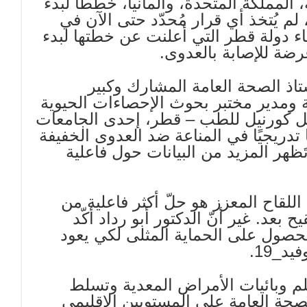
المملكة المتحدة، وألمانيا، خططًا لبدء
الثالثة اعتبارًا من 20 سبتمبر، لم يُتخذ أي قرار مُحدّد حتى الآن في
ء دولة قطر التي أعلنت عن خطتها لبدء
رضة للإصابة بالعدوى.
تاذ الصحة العامة المشارك وكبير
 ومدير مختبر بحوث الإحصاءات الحيوية
ايل كورنيل للطب – قطر، إحدى الجامعات
تدريجيًا في المناعة ضد العدوى الخفيفة
ظهر المزيد من البيانات حول فاعلية
اللقاح المعزز هو حلّ أكثر فاعلية من
ح بعد. غير أنّ الدكتور أبو رداد أكّد
للحصول على الحماية المثلى لكي يعود
د_19.
علم وبائيات الأمراض المعدية وتسلط
حة العامة على المستويين الإقليمي