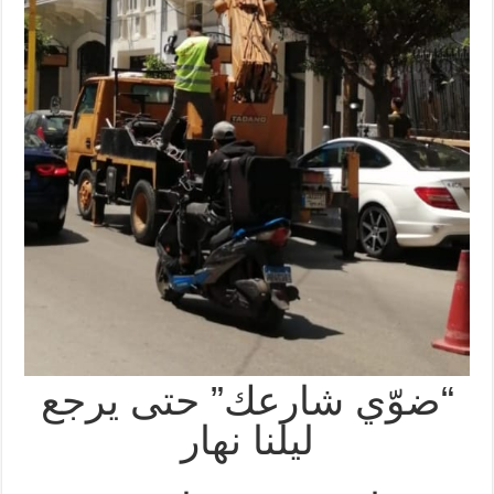
“ضوّي شارعك” حتى يرجع
ليلنا نهار