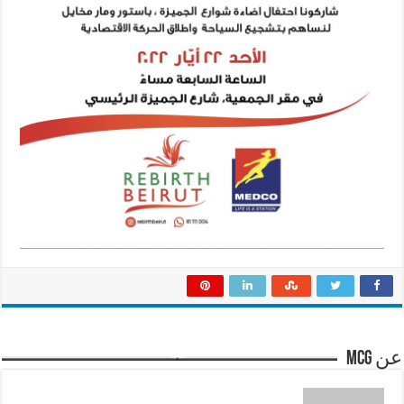
عن mcg