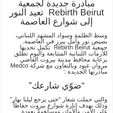
مبادرة جديدة لجمعية
Rebirth Beirut تعيد النور
إلى شوارع العاصمة
وسط الظلمة وسواد المشهد اللبناني،
بصيص نور وأمل يبرز في العاصمة.
جمعية Rebirth Beirut تكمل تحديها
للأزمات اللبنانية المتتابعة واليوم تطلق
برعاية محافظ مدينة بيروت القاضي
مروان عبود وبالتعاون مع شركة Medco
مبادرتها الجديدة :
“ضوّي شارعك”
والتي حملت شعار “حتى يرجع ليلنا نهار”
وذلك بهدف إنارة شوارع بيروت حفاظاً
على الأمن والأمان ومساهمةً بعودة