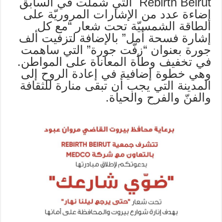
Rebirth Beirut التي شملت في السابق
إضاءة عدد من الإشارات المروريّة على
الطاقة الشمسيّة تحت شعار “مع كل
إشارة فسحة أمل” بالإضافة لتزفيت ألف
جورة بعنوان “زفّت جورة” التي ساهمت
في تخفيف وطأة المعاناة على المواطن.
وهي خطوة إضافية في إعادة الروح إلى
المدينة التي يجب أن تبقى منارة للثقافة
والفنّ والفرح والحياة.