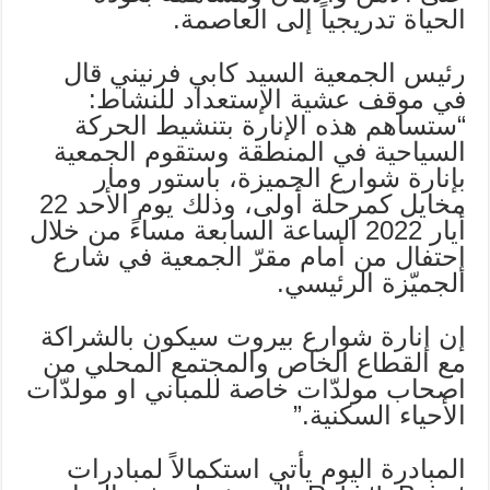
الحياة تدريجياً إلى العاصمة.
رئيس الجمعية السيد كابي فرنيني قال
في موقف عشية الإستعداد للنشاط:
“ستساهم هذه الإنارة بتنشيط الحركة
السياحية في المنطقة وستقوم الجمعية
بإنارة شوارع الجميزة، باستور ومار
مخايل كمرحلة أولى، وذلك يوم الأحد 22
أيار 2022 الساعة السابعة مساءً من خلال
إحتفال من أمام مقرّ الجمعية في شارع
الجميّزة الرئيسي.
إن إنارة شوارع بيروت سيكون بالشراكة
مع القطاع الخاص والمجتمع المحلي من
اصحاب مولدّات خاصة للمباني او مولدّات
الأحياء السكنية.”
المبادرة اليوم يأتي استكمالاً لمبادرات