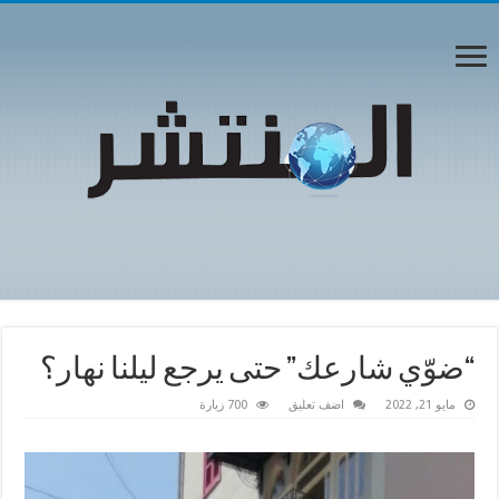
“ضوّي شارعك” حتى يرجع ليلنا نهار؟
مايو 21, 2022
اضف تعليق
700 زيارة