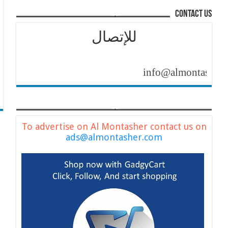
contact us
للإتصال
info@almontasher.com
To advertise on Al Montasher contact us on
ads@almontasher.com