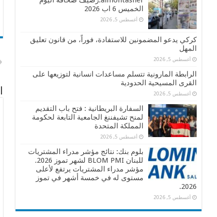
almontasher:رصيف صحافة اليوم
الخميس 6 اب 2026
أغسطس 5, 2026
كركي يدعو المضمونين للاستفادة، فوراً، من قانون تعليق
المهل
أغسطس 5, 2026
الرابطة المارونية تتسلم مساعدات انسانية لتوزيعها على
القرى المسيحية الحدودية
ا
أغسطس 5, 2026
السفارة البريطانية : فتح باب التقديم
لمنح تشيفننغ الجامعية التابعة لحكومة
المملكة المتحدة
أغسطس 5, 2026
بلوم بنك: نتائج مؤشر مدراء المشتريات
للبنان BLOM PMI لشهر تموز 2026.
مؤشر مدراء المشتريات يرتفع لأعلى
مستوى له في خمسة أشهر في تموز
2026.
أغسطس 5, 2026