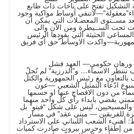
 التشكيل تفتح على ناخات ذات طابع
ء”معقولة”—لاتنفي أوساط مواكبة وجود
 بعد مســتوى المعضـلات التي يمكن أن
لت تحت الســيطرة ومن الآن والى
لمساعي الحثيثة التي يقودها الرئيس
جمهورية—واكدت الاوساط ّحق أي فريق
ات ورهان حكومي— العهد فشل
نتظر الاسماء… و”الدرزية” لم تُحلّ
 بالتعاون مع رئيس الجمهورية والكتل
ع ادّعاء التمثيل الشعبي —عون
ماء من دون الافصاح عنها او حسمها
 ضمني يقضي بابداء رأي كل واحد منهما
 والمسيحيين، ليس على شكل “فيتو” بل
زة للفريقين — ميني عقد” في مسار
: أهنىء الشعب اللبناني على الاسترداد
ة من إطفاء وحرس بيروت صادرت كميات