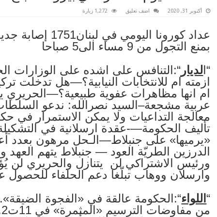
أكتوبر 31, 2020
اضف تعليق
1,272 زيارة
بمنع التجول من 9 مساء الى5 صباحا
“ا
لديار
“:التنافس على اشده على الوزارات الخدم
ازمته ام للانتخابات النيابية؟—هل تدخلت تر
ام انها مظاهرات عفوية طبيعية؟—الحريري يش
عربية مشجعة–السيد نصرالله: ندعو السلطات 
معالجة التداعيات ولا يمكن الاستمرار في 
تأليف الحكومة—-عقدة ارسلانية في التشكيل
«يرميها» على جنبلاط—الـحل مرهون بعدد أعض
الدرزين الطريّة العود — جنبلاط يتهم العهد 
ورئيس الاشتراكي لن يتنازل والحريري لن يُ
وارسلان ووهاب تبلّغا دعم الحلفاء للحصول ع
“
اللواء
“:الحكومة عالقة في «الفجوة الضيقة»..
م