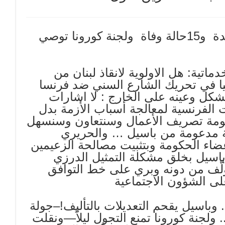
عداد كورونا اليومي في لبنان1751 إصابة جديدة و15حالة وفاة ولجنة كورونا توصي
اتية: هل الاولوية لانقاذ لبنان من
كيا في تحريك الشارع السني ضد فرنسا
كل وعينه على الخارج : لا اشارات
الفرنسية لمعالجة أسباب الأزمة بدل
حكومة تصريف الأعمال وسنتعاون وسنسهل
ة مدعومة من باسيل … والحريري
اء الحكومة وبتثبيت مصالحة الزعيمين
وباسيل بخلق مشكلة التمثيل الدرزي
ؤلّف من دونه وبري على خط التوافق
لى الشؤون الاجتماعية
 وباسيل يقحم التعديلات بالتأليف!–جولة
ن مفاوضات الترسيم «المثمرة» في 11ت2.. ولجنة كورونا تمنع التجول ليلاً—ونقلت