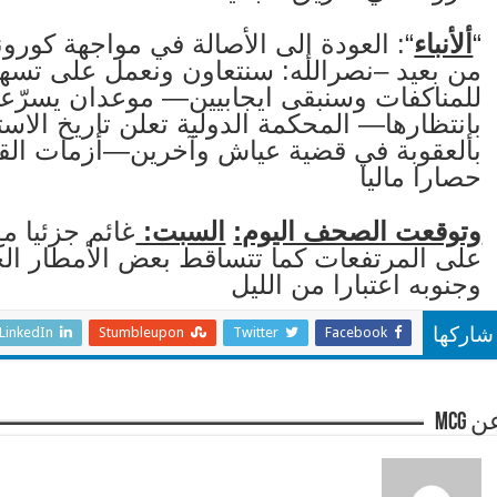
“
ألأنباء
“: العودة إلى الأصالة في مواجهة كورونا
من بعيد –نصرالله: سنتعاون ونعمل على تسه
للمناكفات وسنبقى ايجابيين— موعدان يسرّعان
بإنتظارها— المحكمة الدولية تعلن تاريخ الاست
بالعقوبة في قضية عياش وآخرين—أزمات القطا
حصارا ماليا
وتوقعت الصحف اليوم:
السبت:
غائم جزئيا 
على المرتفعات كما تتساقط بعض الأمطار الخف
وجنوبه اعتبارا من الليل
LinkedIn
Stumbleupon
Twitter
Facebook
شاركها
 mcg