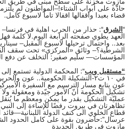
مازوت مخزنة على سطح مبنى في طريق الجديد
حادّة على أبواب الشتاء!–المواطنون لم يلتزمو
قضاء بعبدا واقفالها اقفالا تاماً لاسبوع كامل.
“
الشرق
“: حذار من الحرب اهلية في فرنسا– 
العهد يطوي صفحته الرابعة اليوم.لا كلمة 
بعد.. واحتمال ترحيلها لاسبوع المقبل– سيناري
الشرطية؟– وثائق «المركزي» تحت سقف القو
المؤسسات— سليم صفير: التخلف عن دفع الدين أخر
“مستقبل ويب
“: المحكمة الدولية تستمع إلى
في ١٠ ت٢-التشكيلة الحكومية.. عون وال
عون يتابع مسار الترسيم مع السفيرة الأميرك
تشكيل الحكومة أنّ الأمور جيّدة ومعقولة ولا نر
عمليّة التشكيل بقدر ما يمكن ومعظم ما يُنقل 
تظاهرتان في بيروت رفضًا للإساءة إلى النب
قطاع الخلوي الى كنف الدولة اللبنانية—قائ
عرسال”:حاضرون بقوة على كامل الحدود الش
مازوت في طريق الجديدة