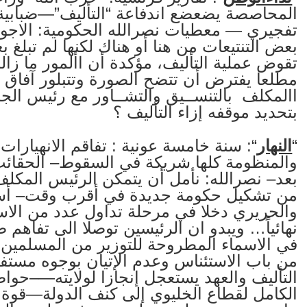
المحاصصة يضعضع اندفاعة “التأليف”—ضبابية
تفجيري — معطيات نصرالله الحكومية: الاجوا
بعض التنتيعات من هنا أو هناك لكنها لم تبلغ
تقوض عملية التأليف، مؤكدة أن األمور ما زا
مطلعا يفترض أن تتضح الصورة وتتبلور آفاق ا
االمكلف بالتنســيق والتشــاور مع رئيس ال
بتحديد موقفه إزاء التأليف ؟
“
النهار
“: سنة خامسة عونية : تفاقم الانهيار
والمنظومة كلها شريكة في السقوط– الحقائب ت
بعد– نصرالله: نأمل أن يتمكن الرئيس المكلف
من تشكيل حكومة جديدة في أقرب وقت– أسبو
والحريري دخلا في مرحلة تداول عدد من الاس
نهائياً… ويبدو ان الرئيسين توصلا الى تفاهم
في الاسماء المطروحة للتوزير من المسلمين
من باب الاستئناس وعدم الإتيان بوجوه مستف
التأليف والعهد يستعجل إنجازا لولايته—–حواط
الكامل لقطاع الخليوي إلى كنف الدولة—قو