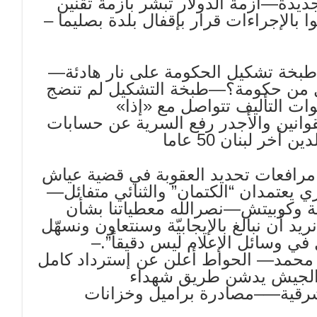
ة—أزمة الدولار تبشّر بأزمة تقنين
ا بالإجراءات قرار بإقفال بلدة بصليما –
طبخة تشكيل الحكومة على نار هادئة—
فهل من حكومة؟—طبخة التشكيل لم تنضج
وات التأليف تتواصل مع «إذا»
انين والأجدر رفع السرية عن حسابات
 لبنان 50 عاما
 مرافعات تحديد العقوبة في قضية عياش
حريري يعتمدان “الكتمان” والثنائي متفائل—
ية وكوبيتش—نصرالله معطياتنا بشأن
يد أن نبالغ بالإيجابيّة وسنتعاون ونسهّل
في وسائل الإعلام ليس دقيقاً”.–
ي محمد— الحواط أعلن عن إسترداد كامل
د الجيش يدشن طريق شهداء
رقية—–مصادرة براميل وخزانات