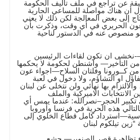
قة عن تراجع في ملف تأليف الحكومة
ول أن هناك مواصلة للمساعي الجارية
ج إلى بعض المعالجة لكن ذلك لا يعني
 عون الحريري في أي وقت، وذكرت بأن
هو منصوص عنه في الدستور لناحية
ن—-نخشى ان تكون لقاءات الرئيسين
 من التأخير— واشنطن لحكومة لا يحكمها
اوف من كــورونا وفلتان السلاح—اجواء عون
اؤل او التشاؤم، ولا دخول في لعبة
الالتزام بها نهائي ولن نتخلى عن لبنان
الانتخابات الاميركية والملف
 تكبير الحجر–نصرالله: عندما يمس أي
لتالي هذه الحرية في فرنسا وأوروبا
اسية—استرداد كامل قطاع الخلوي إلى
زين تيلكوم لبنان
راء تظاهرة قصر الصنوبر— جشع