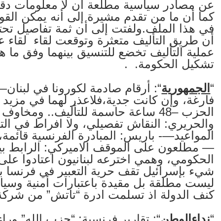
عن مصادر سياسية مطلعة أن لا معلومات دقي
كما أن ما من تقدم مشيرة إلى أنه يمكن الق
في هذا الملف.ولفتت إلى أن ثمة تفاصيل تحتا
أن طريق التأليف متعثرة وتوقعت لقاء لقاء
عملية التأليف تخضع للتنسيق بينهما وفق ما 
تشكيل الحكومة. .
“
الجمهورية
“: أرقام صادمة لكورونا في لبنا
فارغة، وإن كانت جدية،فلاعذر لهما في مزيد
الحزب –48 ساعة حاسمة للتأليف.. ومخ
والحريري: النقاش تفصيلي، ولا افراط في التف
المواعيد—- باريس: المبادرة الفرنسية قائمة، و
— مطلعون على الموقف الاميركي: الرابط بين 
الحكومي، وهمي اخترعه لبنانيون اعتادوا على
شيء بإسرائيل تقف حرية التعبير في فرنسا با
ليست مطلقة بل مقيدة باعتبارات أمنية وسي
كنف الدولة اذ تسلمت ادرة “تاتش” من شركة “
“
نداءالوطن
“: تقارير فرنسية: “حزب الله” و