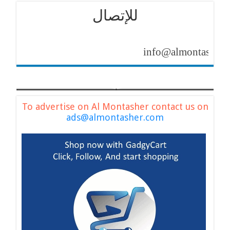
للإتصال
info@almontasher.com
To advertise on Al Montasher contact us on
ads@almontasher.com