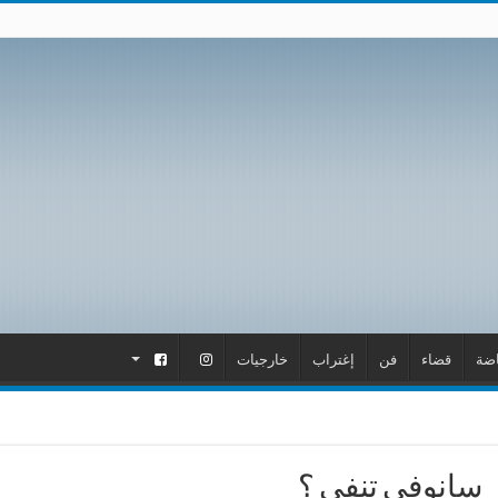
اضة
قضاء
فن
إغتراب
خارجيات
.
.
سانوفي تنفي ؟