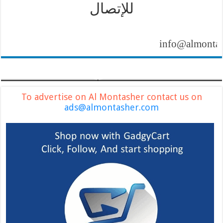
للإتصال
info@almontasher.com
To advertise on Al Montasher contact us on
ads@almontasher.com