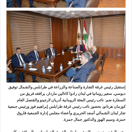
إستقبل رئيس غرفة التجارة والصناعة والزراعة في طرابلس والشمال توفيق
دبوسي، سفير رومانيا في لبنان رادوا كاتالين ماردار، يرافقه فريق من
السفارة ضم: نائب رئيس البعثة الرومانية أدريان لارجينو والقنصل العام
كوزمان هرتانو، بحضور نائب رئيس غرفة طرابلس إبراهيم فوز ورئيس جمعية
تجار لبنان الشمالي أسعد الحريري وأعضاء مجلس إدارة الجمعية فاروق
حمزة، وسيم الهوز والدكتور جمال حمزة
.
رحب الرئيس دبوسي بالسفير ماردار والفريق الديبلوماسي المرافق وبكل