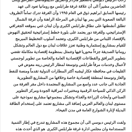
الحاضرين مشيراً الى أن علاقة غرفة طرابلس مع رومانيا تعود الى عهد
رئيسها السابق ابراهيم ذوق في العام ١٩٩٥ وأن الغرفة تدرك تماماً الظروف
البالغة الصعوبة التي يمر بها لبنان في المرحلة الراهنة وأن غرفة الشمال
تطلق أنشطتها على نطاق طرابلس الكبرى وأن لبنان غني بموقعه الجغرافي
الإستراتيجي، وللغرفة دور يعتمد على بلورة خطط إستراتيجية لتحقيق النهوض
بالإقتصاد اللبناني من طرابلس الكبرى، وتعتمد أسلوب التخطيط المبرمج
للقيام بمشاريع إستثمارية وطنية تعزز علاقات لبنان مع دول العالم وتشكل
رومانيا الصديقة جزءاً محوريا فيها وتتمثل بمنظومة إقتصادية متكاملة تقضي
بتطوير المرافق والقطاعات الإقتصادية العامة والخاصة من تطوير لوجستي
لأعمال وخدمات مرفأ طرابلس وتوسعة لمطار الرئيس رينه معوض في
القليعات في محافظة عكار ليشبه أكثر المطارات الدولية تقدماً ومنصة للنفط
والغاز وتوسعة لمنطقة إقتصادية خاصة وخلافها من المشاريع التطويرية
الجاذبة الى جانب عدد واسع من المشاريع المعتمدة داخل مقر الغرفة من
الركن الذكي للسياحة الرقمية ومختبرات لمراقبة الجودة ومركز التطوير
الصناعي وأبحاث الزراعة والغذاء وتشكل بمجموعها مشاريع نموذجية على
مستوى لبنان والعالم العربي إضافة الى مشاريع تعتمد على إستخدام الطاقة
البديلة لإنارة الشوارع العامة في مدن الفيحاء
.
ولفت الرئيس دبوسي الى أن مجموع هذه المشاريع تندرج في إطار التنمية
المستدامة وان مجلس ادارة غرفة طرابلس الكبرى هو الذي أحدث هذه