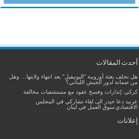
أحدث المقالات
هل تخلف بعثة أوروبية “اليونيفيل” بعد انتهاء ولايتها… وهل
من ضمانة لدور الجيش اللبناني؟
كركي: إنذارات وفسخ عقود مع مستشفيات مخالفة
عربيد دعا حيدر الى لقاء تشاركي في المجلس
الاقتصادي:سوق العمل في لبنان
إعلانات