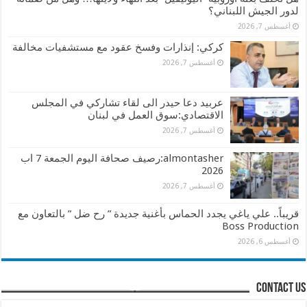
لدور الجيش اللبناني؟
أغسطس 7, 2026
كركي: إنذارات وفسخ عقود مع مستشفيات مخالفة
أغسطس 7, 2026
عربيد دعا حيدر الى لقاء تشاركي في المجلس
الاقتصادي:سوق العمل في لبنان
أغسطس 7, 2026
almontasher:رصيف صحافة اليوم الجمعة 7 اب
2026
أغسطس 7, 2026
قريباً.. علي ياغي يجدد الحماس بأغنية جديدة ” رح ضل ” بالتعاون مع
Boss Production
أغسطس 6, 2026
contact us