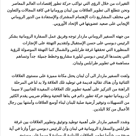
التغيرات من خلال الرؤى التي تواكب حركة تطور إقتصادات العالم المعاصر
ونحن نتطلع الى تطوير العلاقات بين لبنان ورومانيا في كافة المجالات والتعاون
في مختلف المشاريع ذات الإهتمام المشترك والإستفادة من الدور الروماني
الإيجابي على صعيد عضويتها في الإتحاد الأوروبي
.
من جهته السفير الروماني ماردار توجه وفريق عمل السفارة الرومانية بشكر
الرئيس دبوسي على حسن الإستقبال ولتقديم التهنئة على الإنجازات
المنظورة التي تحققها غرفة طرابلس والشمال كما التهنئة الموصولة للرؤية
التي يعتمدها الرئيس دبوسي لبلورة مشاريع وخطط جميلة جداً وتساهم
مساهمة في تطوير طرابلس ولبنان
.
ولفت السفير ماردار الى أن لبنان يحتل مكانة مميزة على مستوى العلاقات
الثنائية وأن هناك تقاليد قديمة في توطيد تلك العلاقة ولا بد لنا في المرحلة
الراهنة من التركيز على أهمية تطوير تلك العلاقات المفيدة للجانبين لا سيما
أن رومانيا تشهد حركة تطور دائم في بناها التحتية ونظام ضريبي يقدم الكثير
من التسهيلات وتوفير أرضية صلبة للبنان لبناء أوسع العلاقات وأمتنها بين رجال
الأعمال من كلا البلدين
.
وشدد السفير ماردار على أهمية توطيد وتوثيق وتطوير العلاقات بين غرفة
طرابلس والسفارة الرومانية في لبنان وأن للرئيس دبوسي دوراً وازنا في أية
صيغة من شأنها تطوير العلاقات اللبنانية الرومانية لا سيما على مستوى