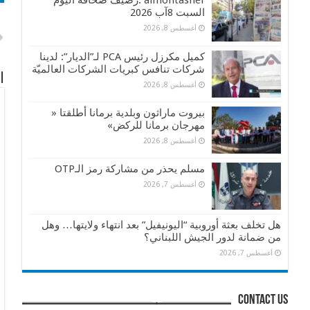
almontasher :رصيف صحافة اليوم
السبت 8آب 2026
أغسطس 8, 2026
كميل مكرزل رئيس PCA لـ”الديار”: لدينا
شركات تنافس كبريات الشركات العالميّة
ا
أغسطس 8, 2026
بيروت ماراثون وبلدية برمانا أطلقتا «
مهرجان برمانا للركض»
أغسطس 8, 2026
مسلم يحذر من مشاركة رمز الـOTP
أغسطس 7, 2026
هل تخلف بعثة أوروبية “اليونيفيل” بعد انتهاء ولايتها… وهل
من ضمانة لدور الجيش اللبناني؟
أغسطس 7, 2026
contact us