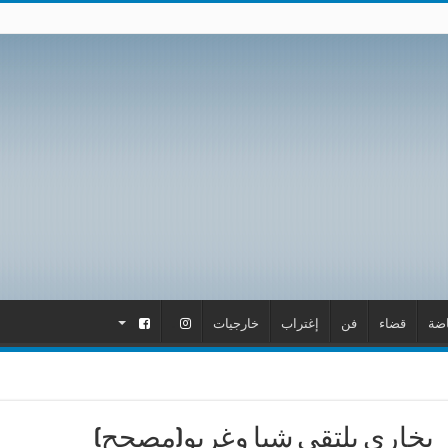
اضة
قضاء
فن
إغتراب
خارجيات
.
.
بخاري يلتقي شيا وغريو(مصحح)