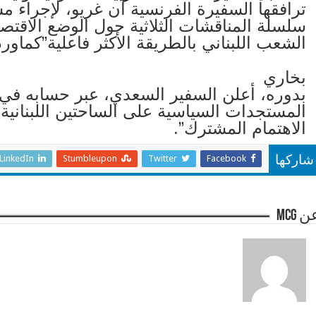
ترافقها السفيرة الفرنسية آن غريو، لإجراء 
سلسلة المناقشات الثلاثية حول الوضع الاقتص
الشعب اللبناني بالطريقة الأكثر فاعلية”كماور
بخاري
بدوره، أعلن السفير السعدي، عبر حسابه في “تو
المستجدات السياسية على الساحتين اللبنانية و
الاهتمام المشترك”.
LinkedIn
Stumbleupon
Twitter
Facebook
شاركها
 mcg