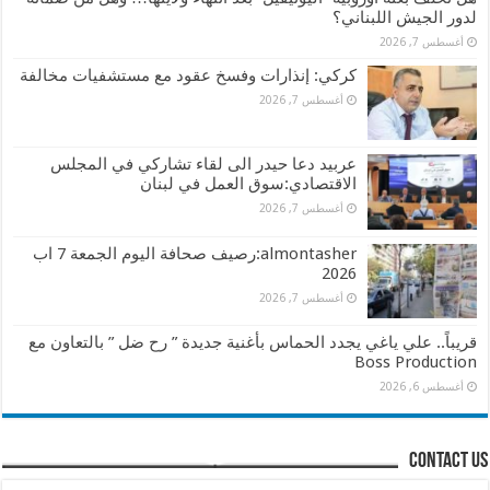
لدور الجيش اللبناني؟
أغسطس 7, 2026
كركي: إنذارات وفسخ عقود مع مستشفيات مخالفة
أغسطس 7, 2026
عربيد دعا حيدر الى لقاء تشاركي في المجلس
الاقتصادي:سوق العمل في لبنان
أغسطس 7, 2026
almontasher:رصيف صحافة اليوم الجمعة 7 اب
2026
أغسطس 7, 2026
قريباً.. علي ياغي يجدد الحماس بأغنية جديدة ” رح ضل ” بالتعاون مع
Boss Production
أغسطس 6, 2026
contact us