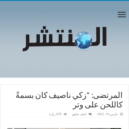
المرتضى: “زكي ناصيف كان بسمةً
كاللحن على وتر
مارس 10, 2022
اضف تعليق
679 زيارة