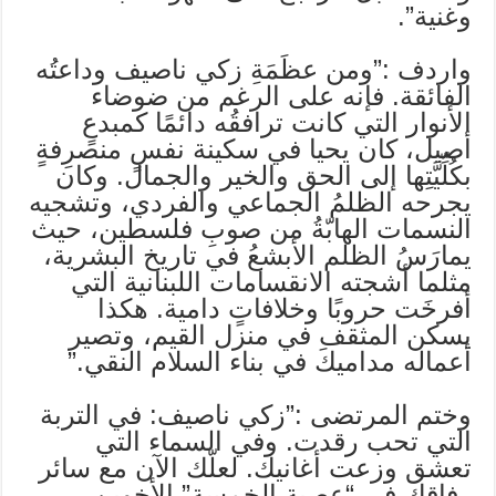
وغنية”.
واردف :”ومن عظَمَةِ زكي ناصيف وداعتُه
الفائقة. فإنه على الرغم من ضوضاء
الأنوار التي كانت ترافقُه دائمًا كمبدعٍ
أصيل، كان يحيا في سكينة نفسٍ منصرِفةٍ
بكُلِّيَّتِها إلى الحق والخير والجمال. وكان
يجرحه الظلمُ الجماعي والفردي، وتشجيه
النسمات الهابّةُ من صوبِ فلسطين، حيث
يمارَسُ الظلم الأبشعُ في تاريخ البشرية،
مثلما أشجته الانقسامات اللبنانية التي
أفرخَت حروبًا وخلافاتٍ دامية. هكذا
يسكن المثقف في منزل القيم، وتصير
أعماله مداميكَ في بناء السلام النقي.”
وختم المرتضى :”زكي ناصيف: في التربة
التي تحب رقدت. وفي السماء التي
تعشق وزعت أغانيك. لعلّك الآن مع سائر
رفاقك في “عصبة الخمسة” الأخوين