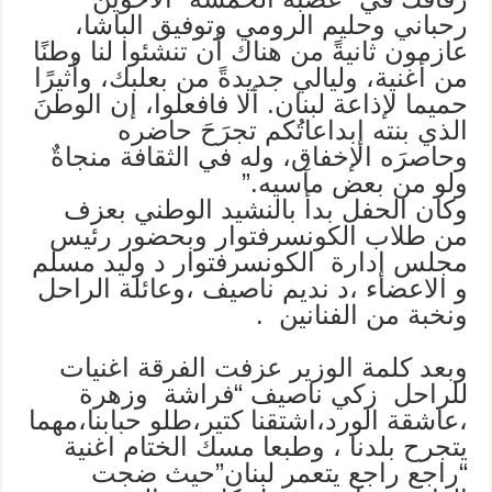
رحباني وحليم الرومي وتوفيق الباشا،
عازمون ثانيةً من هناك أن تنشئوا لنا وطنًا
من أغنية، وليالي جديدةً من بعلبك، وأثيرًا
حميما لإذاعة لبنان. ألا فافعلوا، إن الوطنَ
الذي بنته إبداعاتُكم تجرَحَ حاضره
وحاصرَه الإخفاق، وله في الثقافة منجاةٌ
ولو من بعض مآسيه.”
وكان الحفل بدأ بالنشيد الوطني بعزف
من طلاب الكونسرفتوار وبحضور رئيس
مجلس إدارة الكونسرفتوار د وليد مسلم
و الاعضاء ،د نديم ناصيف ،وعائلة الراحل
ونخبة من الفنانين .
وبعد كلمة الوزير عزفت الفرقة اغنيات
للراحل زكي ناصيف “فراشة وزهرة
،عاشقة الورد،اشتقنا كتير،طلو حبابنا،مهما
يتجرح بلدنا ، وطبعا مسك الختام اغنية
“راجع راجع يتعمر لبنان”حيث ضجت