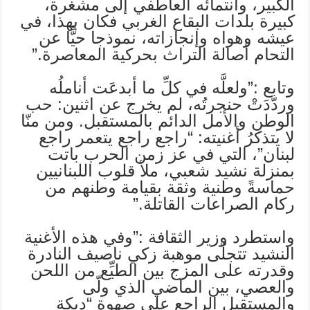
الكبير، وانتمائه العاطفي إلى مشغرة،
كبيرة بلدات البقاع الغربي فكان بهذا، في
عيشه وهواه وإنجازاته، نموذجا حيًّا عن
التحام أصالة التراث بحركية المعاصرة.”
وتابع :”ولعلَّه في كلِّ ما أبدعَت أناملُه
وردّدَتْ حنجرتُه، لم يخرج عن اثنين: حب
الوطن والأمل الدائم بالمستقبل. ومن منّا
لا يتذكرُ أغنيته: “راجع راجع يتعمر راجع
لبنان”، التي في عز زمن الحرب باتت
بمنزلة نشيد شعبي، ملأ قلوب اللبنانيين
حماسةً وطنية وثقة بقيامة وطنهم من
ركام الصراعات القاتلة.”
واستطرد وزير الثقافة :”وفي هذه الأغنية
النشيد تتجلّى موهبة زكي ناصيف النادرة
وقدرته على المزج بين الطيِّع من اللحن
والعصي، بين الماضي الذي ولّى
والمستقبل الراجع على صهوة “دبكة