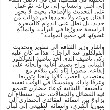
إلى أصل وانتساب إلى تراث، ثمَّ عمل
على التحديث والإضافة، بحيث لا يحوِر
الفنان هويتَه ولا يجمدها في قوالبَ من
حديد، بل تظل على الدوام كالشجرة
الراسخة جذورُها في التراب، والمادّةِ
غصونَها في جميع الجهات.”
واشار وزير الثقافة الى تطوير وتحديث
الفولكلور عند الراحل:” هذا ما كان عليه
زكي ناصيف الذي أخذ بناصية الفولكلور
اللبناني وراح يضبط أغانيه وألحانَه على
إيقاعه، مطورا إيّاه لكي يتلاءم مع
مقتضيات العصر، كلاما ولحنا وتوزيعا
وعزفًا وأداء، ومتمسكًا في الوقت نفسه
“بالضيعة” اللبنانية كوعاء حضاري تتجمع
فيه الفضائل والجمالات، حتى استطاع أن
يزاوجَ بين انتمائه العقائدي الحضاري إلى
سوريا الكبرى، وانتمائه الطبيعي إلى لبنان