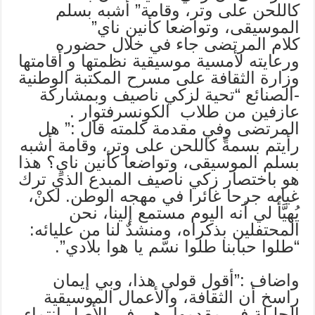
كاللحن على وتر، وقامة” أشبه بسلم
الموسيقى، وتواضعا كأنين ناي”
كلام المرتضى جاء في خلال حضوره
ورعايته لأمسية موسيقية نظمتها و أقامتها
وزارة الثقافة على مسرح المكتبة الوطنية
-الصنائع “تحية لزكي ناصيف وبمشاركة
عازفين من طلاب الكونسرفتوار .
المرتضى وفي مقدمة كلمته قال :” هل
رأيتم بسمةً كاللحن على وتر، وقامة أشبه
بسلم الموسيقى، وتواضعا كأنين نايٍ؟ هذا
هو باختصار زكي ناصيف المبدع الذي ترك
غيابه جرحا غائرا في مهجه الوطن. لكنْ،
يُهيَّأُ لي أنه اليوم مستمع إلينا، نحن
المحتفلين بذكراه، ومنشدٌ لنا من عليائه:
“طلوا حبابنا طلوا نسّم يا هوا بلادي”.
واضاف :”أقول قولي هذا، وبي إيمان
راسخ أن الثقافة، والأعمال الموسيقية
الجليلة في مقدمها، هي في الأصل انتماء