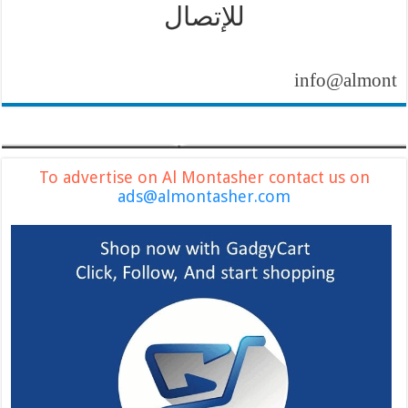
للإتصال
info@almontasher.
To advertise on Al Montasher contact us on
ads@almontasher.com