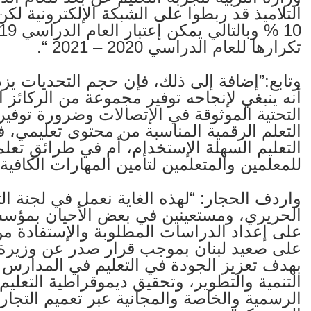
التلاميذ قد ربطوا على الشبكة الإلكترونية لك
تكرارها للعام الدراسي 2020 – 2021 “.
وتابع:”إضافة إلى ذلك، فإن حجم التحديات يزد
أنه ينبغي لإنجاحه توفير مجموعة من الركائز 
التحتية الموثوقة في الإتصالات وضرورة توفير 
التعلم الرقمية المناسبة من محتوى تعليمي، ف
التعليم السهلة الإستخدام، أم في طرائق تعل
للمعلمين والمتعلمين لتأمين المهارات الكافية 
واردف الحجار: “لهذه الغاية نعمل في لجنة التر
الحريري، ومستعينين في بعض الأحيان بمؤسسة
بهدف تعزيز الجودة في التعليم في المدارس 
التنمية والتطوير، وتحقيق ديموقراطية التعليم
الرسمية والخاصة والمجانية عبر تعميم التجا