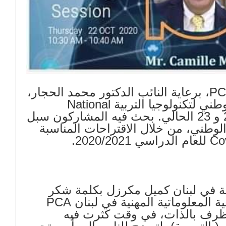
نظمت جمعية المعلوماتية المهنية في لبنان PCA، برعاية النائب الدكتور محمد الحجار،
منتدى افتراضيا عبر تطبيق زووم ” المؤتمر الوطني لتكنولوجيا التربية National
EdTech Forum ” يومي الخميس والجمعة 22 و 23 الحالي. بحث فيه المشاركون سبل
لوطني، من خلال الاقتراحات المناسبة
نية في لبنان كميل مكرزل بكلمة شكر
لراعي المؤتمر والمشاركين، موضحا “ان جمعية المعلوماتية المهنية في لبنان PCA
لظرف بالذات، في وقت كثرت فيه