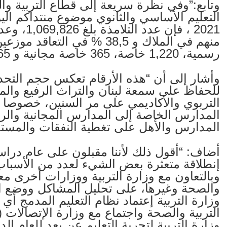
وتابع:”وفي نظرة سريعة إلى قطاع التربية والت
رسمية، 1,220 خاصة، 365 خاصة مجانية و 65 أونروا”.
وأشار إلى أن “هذه الأرقام تعكس حجم التحديا
للحفاظ على سمعة لبنان والتراث الرفيع والم
التربوي والأكاديمي على مر السنين، خصوصا 
المدارس الخاصة إلى المدارس المجانية والر
المدارس والأهل على تغطية النفقات والمستح
إنطلاقة متعثرة بعض الشيء لعدد من الأسباب، و
وبالتعاون مع وزارة التربية ووزارات أخرى معني
والصحة وغيرها، على تحليل المشاكل ووضع ال
وزارة التربية إعتماد نظام التعليم المدمج أ
التربية والصحة واجتماع مع وزارة الإتصالات (