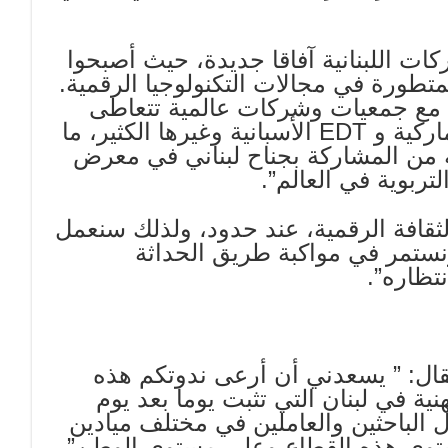
ات اللبنانية آفاقا جديدة، حيث أصبحوا
تطورة في مجالات التكنولوجيا الرقمية.
 عدة للتعاون مع جمعيات وشركات عالمية تتعاطى
شؤون التربية والتعليم، منها: Copublica الدنماركية و EDT الأسبانية وغيرها الكثير، ما
ة من المشاركة بجناح لبناني في معرض
ثقافة الرقمية، عند حدود، ولذلك سنعمل
نستمر في مواكبة طريق الحداثة
تظاره”.
ال: ” يسعدني أن أرعى ندوتكم هذه
نية في لبنان التي تثبت يوما بعد يوم
 الباحثين والعاملين في مختلف ميادين
ستوى هذه القطاع وعلى مستوى الوطن”