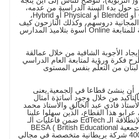
 التربوية)، لتوضح للناس إلى أين يتجه
ات حول بدء السنة الدراسية من عدمه،
وبأي طريقة سيتلقى التلاميذ تعليمهم: Online أو Blended أو Physical أو Hybrid،
المجانية دروسهم، وكذلك النازحون كيف
سيستطيعون تأمين المعدات والأدوات اللازمة للمتابعة Online أسوة بتلاميذ المدارس
اد الأجوبة الشافية من خلال عمالقة
طرح فكرة ورؤية لمتابعة العام الدراسي
ذ لبنان من التعلم بنفس المستوى
رزل إلى “أن مجلس إدارة PCA قرر أن ينشئ قطاعا في الجمعية يعنى
بالتأكيد من خلال وجود أساتذة أمثال
لأستاذ فادي عبد الخالق والأستاذ محمد
عرابو هذا القطاع، الذين سهلوا علينا
الأمور وتمكنا في بداية سنة 2019، وكباكورة لإنطلاقة الـ EdTech ضمن فاعليات الـ
PCA تمكنا من توقيع مذكرة تفاهم MOU مع جمعية BESA ( British Educational
Supplires Association) الذي يضم أكثر من 400 شركة بريطانية متخصصة في مجالي