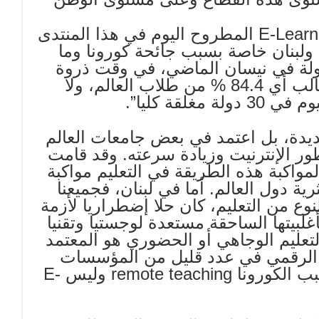
ورأى ان “موضوع تحديات التعليم عن بعد E-Learning المطروح اليوم في هذا المنتدى
لبنان خاصة بسبب جائحة كورونا وما
ت به من حالات إغلاق تام شملت 172 دولة في نيسان الماضي، في وقت ذروة
الإنتشار، تأثر بها حوالي مليار و 500 مليون طالب أي 84.4 % من طلاب العالم، ولا
ديدة، بل اعتمد في بعض جامعات العالم
را مع تطور الإنترنيت وزيادة سرعته. وقد قامت
مواكبة هذه الطريقة في التعليم مواكبة
ة دول العالم. أما في لبنان، فجميعنا
وع من التعليم، كان حلا إضطراريا لأزمة
غلبيتها الساحقة مستعدة لوجستيا وتقنيا
تعليم الوجاهي أو الحضوري هو المعتمد
يم الرقمي في عدد قليل من المؤسسات
التعليمية، وهذا جعل الذي حصل في لبنان بسبب الكورونا remote teaching وليس E-