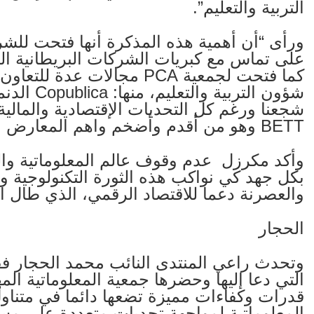
التربية والتعليم”.
ورأى “أن أهمية هذه المذكرة أنها فتحت للشرك
على تماس مع كبريات الشركات البريطانية الم
كما فتحت لجمعية PCA مجالات
شجعنا ورغم كل التحديات الإقتصادية والمالي
BETT وهو من أقدم وأضخم واهم المعارض التربوية في العالم”.
وأكد مكرزل عدم وقوف عالم المعلوماتية وال
بكل جهد كي نواكب هذه الثورة التكنولوجية و
والعصرنة دعما للاقتصاد الرقمي، الذي طال ان
الحجار
وتحدث راعي المنتدى النائب محمد الحجار فق
التي دعا إليها وحضرها جمعية المعلوماتية المه
قدرات وكفاءات مميزة تضعها دائما في متناول
المعلوماتية لمواجهة تحديات متعددة على م