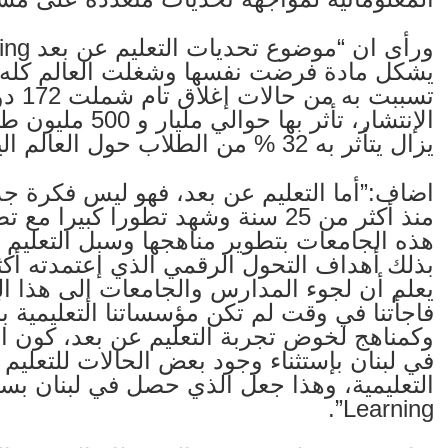
يشكل مادة فرضت نفسها وشغلت العالم كله و
تسبب
يزال يتأثر به 32 % من الطلاب حول العالم اليوم في 30 دولة مغلقة كليا”.
اضاف:”أما التعليم عن بعد، فهو ليس فكرة ج
منذ أكثر من 25 سنة وشهد تطورا كبي
هذه الجامعات بتطوير مناهجها وسبل التعليم ل
بذلك أهداف التحول الرقمي الذي إعتمدته أكثري
يعلم أن لجوء المدارس والجامعات إلى هذا الن
فاجأتنا في وقت لم تكن مؤسساتنا التعليمية بأ
وكمناهج لخوض تجربة التعليم عن بعد، كون ال
في لبنان بإستثناء وجود بعض الحالات للتعل
Learning”.