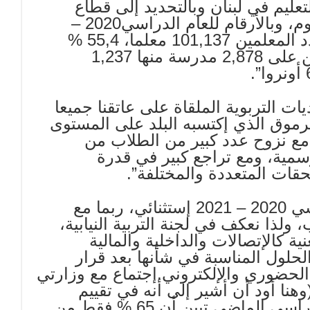
عليم في لبنان وبالتحديد إلى قطاع
التعليم الأساسي والثانوي موضوع منتداكم اليوم، وبالأرقام للعام الدراسي2020 –
2021 ، فإن عدد التلامذة بلغ 1,069,826، وعدد المعلمين 101,137 معلما، 55,4 %
منهم في الملاك و 38,5 % في التعاقد موزعين على 2,878 مدرسة منها 1,237
ت التربوية الملقاة على عاتقنا جميعا
رموق الذي إكتسبه البلد على المستوى
مع نزوح عدد كبير من الطلاب من
سمية، ومع تراجع كبير في قدرة
قات المتعددة والمختلفة”.
أضاف: “أقول ذلك لأننا مقبلون على عام دراسي 2020 – 2021 إستثنائي، ربما مع
لذا نعكف في لجنة التربية النيابية،
ة كالإتصالات والداخلية والمالية
حلول المناسبة في شأنها بعد قرار
ي الحضوري والإلكتروني.إجتماع مع وزارتي
وهنا أود أن أشير إلى أنه في تقييم
وزارة التربية لتجربة التعليم عن بعد للعام الدراسي الماضي تبين أن 65 % فقط من