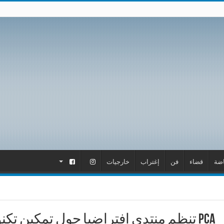
اضة
قضاء
فن
إغتراب
خارجيات
.
.
PCA تنظم منتدى افتراضيا حول تمكين تكن