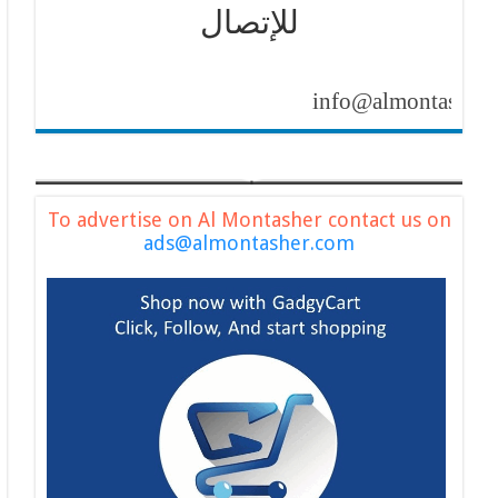
للإتصال
info@almontasher.com
To advertise on Al Montasher contact us on
ads@almontasher.com