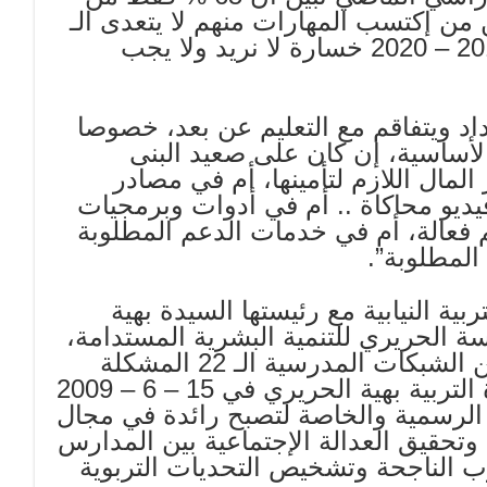
ن من إكتسب المهارات منهم لا يتعدى الـ
10 % وبالتالي يمكن إعتبار العام الدراسي 2019 – 2020 خسارة لا نريد ولا يجب
اد ويتفاقم مع التعليم عن بعد، خصوصا
الأساسية، إن كان على صعيد البنى
المال اللازم لتأمينها، أم في مصادر
يديو محاكاة .. أم في أدوات وبرمجيات
م فعالة، أم في خدمات الدعم المطلوبة
المطلوبة”.
بية النيابية مع رئيستها السيدة بهية
 الحريري للتنمية البشرية المستدامة،
على إعداد الدراسات المطلوبة والإستفادة من الشبكات المدرسية الـ 22 المشكلة
على صعيد لبنان بموجب قرار صدر عن وزيرة التربية بهية الحريري في 15 – 6 – 2009
الرسمية والخاصة لتصبح رائدة في مجال
 وتحقيق العدالة الإجتماعية بين المدارس
رب الناجحة وتشخيص التحديات التربوية