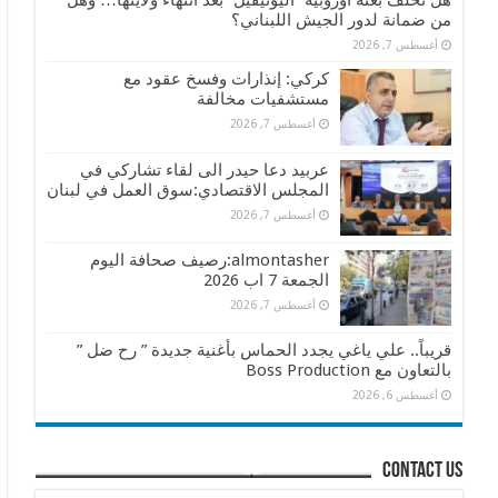
هل تخلف بعثة أوروبية “اليونيفيل” بعد انتهاء ولايتها… وهل
من ضمانة لدور الجيش اللبناني؟
أغسطس 7, 2026
كركي: إنذارات وفسخ عقود مع
مستشفيات مخالفة
أغسطس 7, 2026
عربيد دعا حيدر الى لقاء تشاركي في
المجلس الاقتصادي:سوق العمل في لبنان
أغسطس 7, 2026
almontasher:رصيف صحافة اليوم
الجمعة 7 اب 2026
أغسطس 7, 2026
قريباً.. علي ياغي يجدد الحماس بأغنية جديدة ” رح ضل ”
بالتعاون مع Boss Production
أغسطس 6, 2026
contact us