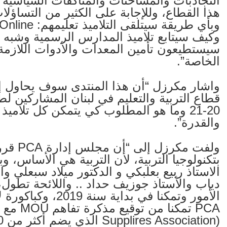
التجاذبات والمشاحنات والمناكفات السياسية و(
هذا القطاع، وللإجابة على الكثير من التساؤل
وكيف سيتابع تلاميذ المدارس الرسمية وشبه 
الخاصة”.
واشار مكرزل “أن هذا المنتدى سوف يحاول إيج
قطاع التربية والتعليم في لبنان المشاركين ل
20-21 وما هو المطلوب كي يتمكن كل تلامي
والقدرة”.
ولفت مك
بتكنولوجيا التربية، لأن التربية هي الأساس، و
الاستاذ ربيع بعلبكي و الدكتور ميلاد سبعلي وا
دياب والأستاذ جوزيف حداد .. واللائحة تطول، 