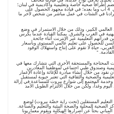
 يضم أطرافاً صحية خاصة وتعليمية وأكاديمية في لبنان؛
وفي الاستجابة البطولية لأطبائنا وممرضينا لرعاية الجرحى في 4 آب وما بعده؛ في قيادة مجهود الحصول على
أفرادنا في الشتات في عمل مباشر من شخص لآخر ما
د العالمي الكبير، وذلك من خلال الاستمرار في وضع
هنية في الغرب والشرق. يمكننا القيادة عندما يكرس
تحسين قدراتهم التعليمية عبر الإنترنت أثناء جائحة
 السن للحصول على تعليم عالمي المستوى وبأسعار
عربي، حياة لا تقوم على إنتاج واستهلاك الوقود
لقادمة.
“
ات المحتاجة والمستحقة الأخرى التي نتشارك معها في
ليمية وصندوق طبي اجتماعي لموظفينا المغادرين
 نقود من خلال إنشاء مبادرة للإغاثة وإعادة الإعمار
ليمية والصحية والثقافية التي تعتبر حيوية لمستقبل
مدني وخدمة المجتمع إلى شوارع بيروت للمساعدة في إزالة
ليوم وغداً، ولكن من خلال الالتزام الطويل الأمد
 التعليم المستقلين (تحت راية خضّة بيروت) لوضع
الصحية المحلية والصحة البيئية والتعليم والصناعة.
المباني بحثاً عن أضرارها الهيكلية ويقوم معماريونا