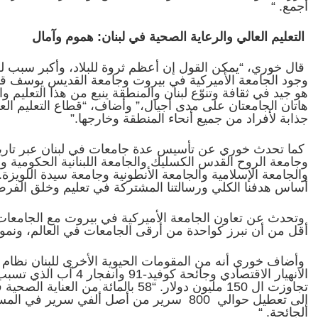
أجمع.
“
التعليم العالي والرعاية الصحية في لبنان: هموم وآمال
قال خوري، “يمكن القول إن أعظم ثروة للبلاد، وأكبر سبب لل
وجود الجامعة الأميركية في بيروت وجامعة القديس يوسف قب
هو جيد في ثقافة وتنوّع لبنان والمنطقة ينبع من هذا التعليم وال
هاتان الجامعتان على مدى أجيال،” وأضاف، “قطاع التعليم العا
جذابة لأفراد من جميع أنحاء المنطقة وخارجها.”
كما تحدث خوري عن تأسيس عدة جامعات في لبنان عبر تاريخه م
وجامعة الروح القدس الكسليك والجامعة اللبنانية الحكومية وج
والجامعة الإسلامية والجامعة الأنطونية وجامعة سيدة اللويز
أساس هدفنا الكلي ورسالتنا المشتركة في تعليم وخلق الفرص 
وتحدث عن تعاون الجامعة الأميركية في بيروت مع الجامعات ف
أقل من أن نبرز كواحدة من أرقى الجامعات في العالم، ونموذج
وأضاف خوري أنه من المقومات الحيوية الأخرى للبنان نظام ا
الانهيار الاقتصادي وجائ
تجاوزت ال 150 مليون دولار. “58 بالما
إلى تعطيل حوالي
800 سرير من أصل ألفي سرير في المس
الجائحة.
“