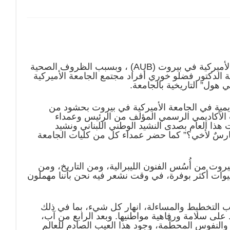
لأميركية في بيروت
(AUB)
، وبسبب الظروف الصحية
لدكتور فضلو خوري أفراد مجتمع الجامعة الأميركية
 هول” التاريخية بالجامعة
.
اديمية في الجامعة الأميركية في بيروت بحشود من
 الأكاديمي الرسمي المؤلف من الرئيس وعمداء
هذا العام بصدى النشيد الوطني اللبناني ونشيد
حارسٌ لأخي؟” كما حضر عمداء كل من كليات الجامعة
يروت من أُسُس الفنون الليبرالية، ومن التاريخ، ومن
ش حيوات أكثر بوفرة، في وقت نشعر فيه نحن بأننا مهملون
ب التخطيط والمساءلة، انهار كل شيء، بما في ذلك
على سلامة ورفاهية مواطنيها. وبعد الرابع من آب،
 والنفوس المحطّمة، وجود هذا العيب الصادم للعالم