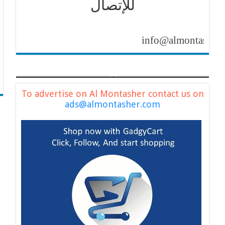
للإتصال
info@almontasher.com
To advertise on Al Montasher contact us on
ads@almontasher.com