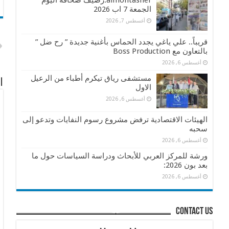
almontasher:رصيف صحافة اليوم
الجمعة 7 اب 2026
أغسطس 7, 2026
قريباً.. علي ياغي يجدد الحماس بأغنية جديدة ” رح ضل ”
بالتعاون مع Boss Production
أغسطس 6, 2026
مستشفى رياق تيكرم أطباء من الرعيل
ا
الاول
أغسطس 6, 2026
الهيئات الاقتصادية ترفض مشروع رسوم النفايات وتدعو إلى
سحبه
أغسطس 6, 2026
ورشة للمركز العربي للأبحاث ودراسة السياسات حول ما
بعد بون 2026:
أغسطس 6, 2026
contact us