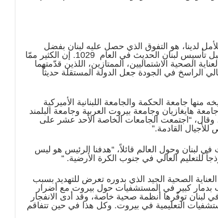
أمل لدينا، هو التفوق الذي حصل عليه لبنان بفضل
ل تأسيس لبنان الحديث في العام
029
1
.
إن الكثير ممّا
عناية الصحية الاشتماليين، الممتازين، اللذين قدّمتهما
لي الراسخ في الجودة جعل الدولة المستقلة حديثاً
نها جامعة الحكمة والجامعة اللبنانية الأميركية
امعة هايغازيان وجامعة بيروت العربية وجامعة البلمند
ة. وقال، “اجتمعت الجامعات الخاصة الأحد عشر على
للأجيال القادمة.”
ي لبنان وحول العالم قائلاً، “هدفنا الرئيس هو ليس
اً للتعليم العالي في جنوب الكرة الأرضية.
“
لعناية الصحية الجيد الذي بدوره تعرض للتهديد بسبب
حة كوفيد-91 وانفجار 4 آب الذي تسبب بدمار كبير في المستشفيات حول بيروت مع أضرار
ئة من العناية الصحية في لبنان توفّرها أنظمة صحية خاصة، وقد أدى الانفجار
تشفيات التعليمية في بيروت. وكل هذا في حين تتفاقم