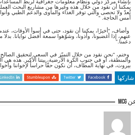
بإنشاء مركز دولي ونظام معلومات جغرافية لربط المساعدات ال
يمكننا أن نقود من خلال هذه وغيرها من مشاريع البحث العملي 
تُعدّ ولا تحصى والتي توفر الغذاء والمأوى والدعم الطبي وأ
أمس الحاجة.
“
وأضاف، “أخيرًا، يمكننا أن نقود، حتى في أسوأ الأوقات، عندما
عنهم، إذا أغضبونا، وأذونا، وشوّهوا سمعة أفضل نوايانا. بدلا 
دعمنا.”
وختم، “نحن نقود من خلال التميّز في السعي لتحقيق الصالح ا
والمنطقة، أو في جنوب الكرة الأرضية، بيتنا الأكبر. هذه هي 
بيروت، في نهاية المطاف، أن نكون حقّاً حراساً لإخواننا وأخواتن
LinkedIn
Stumbleupon
Twitter
Facebook
شاركها
 mcg