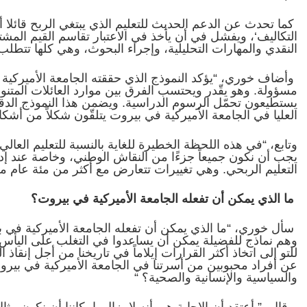
كما تحدث عن الدعم الحديث للتعليم الذي يبتغي الربح قائلا 
التكاليف‘، ويفشل في أن يأخذ في الاعتبار تقاسم القيم المشت
النقدي والمهارات التحليلية، وإجراء البحوث، وهي كلها تتطلب ا
وأضاف خوري، “يؤكد النموذج الذي حققته الجامعة الأميركية
مسؤولة. وهو يقّدر ويحتسب الفرق بين موارد العائلات المتنوع
يستطيعون تحمّل الرسوم الدراسية. ويضمن هذا النموذج الدق
العليا في الجامعة الأميركية في بيروت يتلقّون شكلاً من أشكا
وتابع، “في هذه اللحظة الخطيرة للغاية بالنسبة للتعليم العالي ف
يجب أن نكون جميعاً جزءًا من النقاش الوطني، وخاصة عند إ
التعليم الربحي. وهي تغييرات تتعارض مع أكثر من مئة عام م
ما الذي يمكن أن تفعله الجامعة الأميركية في بيروت؟
سأل خوري، “ما الذي يمكن أن تفعله الجامعة الأميركية في بير
وهم نماذج للفضيلة يمكن أن يساعدوا في التغلب على اليأس 
للتو إلى اتخاذ أكثر القرارات إيلاماً في تاريخنا من أجل إنقاذ
عن أفراد محبوبين من أسرتنا في الجامعة الأميركية في بيروت،
والسياسية والإنسانية والصحية؟
“
وقال، ” أعتقد أن الإجابة هي أنه لا يزال بإمكاننا أن نكون مثال