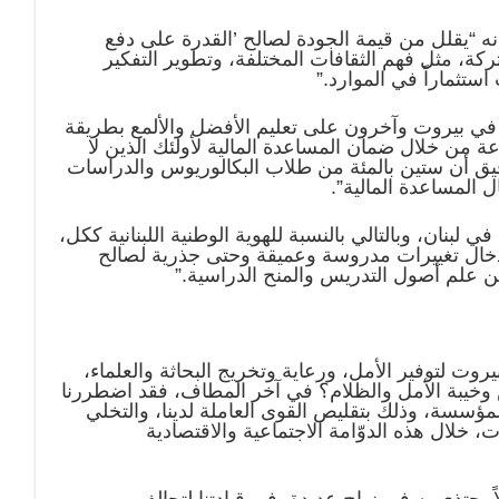
أنه “يقلل من قيمة الجودة لصالح ’القدرة على دفع
ركة، مثل فهم الثقافات المختلفة، وتطوير التفكير
ستثماراً في الموارد.”
 في بيروت وآخرون على تعليم الأفضل والألمع بطريقة
ة من خلال ضمان المساعدة المالية لأولئك الذين لا
يق أن ستين بالمئة من طلاب البكالوريوس والدراسات
ل المساعدة المالية
.”
ي لبنان، وبالتالي بالنسبة للهوية الوطنية اللبنانية ككل،
دخال تغييرات مدروسة وعميقة وحتى جذرية لصالح
ن علم أصول التدريس والمنح الدراسية.”
وت لتوفير الأمل، ورعاية وتخريج البحاثة والعلماء،
وخيبة الأمل والظلام؟ في آخر المطاف، فقد اضطررنا
 المؤسسة، وذلك بتقليص القوى العاملة لدينا، والتخلي
 خلال هذه الدوّامة الاجتماعية والاقتصادية
اً يحتذى به في نواحٍ عديدة، في قيادتنا لتحالف