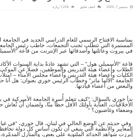
سبتمبر 7, 2020
اضف تعليق
1,236 زيارة
بمناسبة الافتتاح الرسمي للعام الدراسي الجديد في الجامعة ا
المستمرة التي تتطلب تجنب التجمعات، خاطب رئيس الجامعة ا
في بيروت وعائلتها وأصدقائها عبر الإنترنت من قاعة “الأسمبلي
قاعة “الأسمبلي هول” – التي تشهد عادةً بداية السنوات الأك
الطلاب وأعضاء هيئة التدريس والموظفين، فضلاً عن الموكب
الكليات وأعضاء هيئة التدريس وأعضاء مجلس الأمناء – امتلأت 
الجامعة “الألما ماتر” وخطاب الرئيس خوري بعنوان: هل أنا 
والبعض من أعضاء قيادتها
.
بدأ خوري بالسؤال: “كيف تتعلم أُسرة الجامعة الأميركية في ب
الأخلاقيات، العناية بأولئك الأقل حظًا منّا، ولضمان أن تُعا
وضعفاء وغاضبون؟
“
وفي حديثه عن الوضع الحالي في لبنان، قال خوري، “في غيا
المعايير والأنظمة التي ينبغي أن تكون أساس كل دولة تحافظ 
أبرزت شواهد الحدائد الملتوية على بعض، والمنازل المدمّرة،