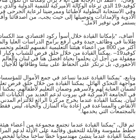
كوفيد-19
الذي ترعاه الوكالة الأميركية للتنمية الدولية والذي
الأدوية والإمدادات وتوصيلها إلى حيث يجب، من أصدقائنا و
يستمر في توفير الأمل.”
أضاف، “بإمكاننا القيادة خلال أسوأ ركود اقتصادي منذ الكسا
طلابنا في وظائف جيدة وفي أرفع برامج الدراسات العليا والم
أكثر من 800 من أعضاء هيئتنا التعليمية أنفسهم للتعلم و
كوفيد19
–
.
يمكننا القيادة من خلال خلق فرص للشباب وكبار
معقولة من أجل أن يحلموا بحياة أفضل هنا في لبنان والعالم ال
الأحفوري، بل ترتكز على الحفاظ على بيئتنا وطاقاتها للأجيال ا
وتابع، “يمكننا القيادة عندما نساعد في جمع الأموال للمؤسس
مواجهة التحدّي الهائل. يمكننا القيادة من خلال خلق فرص تع
لضمان العناية لهم ولأسرهم وضمان التعليم لأطفالهم. يمكننا أن
في الجامعة الأميركية في بيروت لدعم العديد من الكيانات التع
لبنان. يمكننا القيادة عندما يخرج مركزنا الرائع للالتزام ال
الأنقاض والمساعدة في إعادة بناء المنازل والحياة، ليس فقط ا
بالمجتمعات التي يخدمها.”
ثم قال، “يمكننا القيادة عندما تجتمع مجموعة من أعضاء هيئة
خطط ملموسة وقابلة للتحقيق وقائمة على الأدلة لدعم المراكز 
يمكننا القيادة عندما ينشئ مهندسونا خطاً ساخناً مجانياً لفحص 