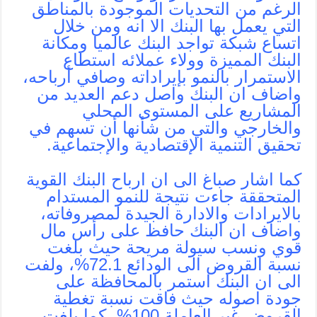
الرغم من التحديات الموجودة بالمناطق
التي يعمل بها البنك الا انه ومن خلال
اتساع شبكة تواجد البنك عالميا ومكانة
البنك المميزة وولاء عملائه استطاع
الاستمرار بالنمو بإيراداته وصافي أرباحه،
واضاف ان البنك واصل دعم العديد من
المشاريع على المستوى المحلي
والخارجي والتي من شأنها أن تسهم في
تحقيق التنمية الإقتصادية والإجتماعية.
كما اشار صباغ الى ان ارباح البنك القوية
المتحققة جاءت نتيجة للنمو المستدام
بالايرادات والادارة الجيدة لمصروفاته،
واضاف ان البنك حافظ على رأس مال
قوي ونسب سيولة مريحة حيث بلغت
نسبة القروض الى الودائع 72.1%، ولفت
الى ان البنك استمر بالمحافظة على
جودة اصوله حيث فاقت نسبة تغطية
القروض غير العاملة 100%، كما بلغت