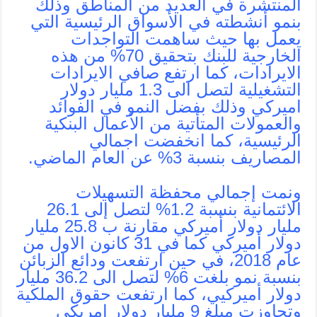
المنتشرة في العديد من المناطق وذلك
بنمو أنشطته في الأسواق الرئيسية التي
يعمل بها حيث ساهمت التواجدات
الخارجية للبنك بتحقيق 70% من هذه
الايرادات، كما ارتفع صافي الايرادات
التشغيلية لتصل الى 1.3 مليار دولار
اميركي وذلك بفضل النمو في الفوائد
والعمولات المتأتية من الأعمال البنكية
الرئيسية، كما انخفضت اجمالي
المصاريف بنسبة 3% عن العام الماضي.
ونمت إجمالي محفظة التسهيلات
الائتمانية بنسبة 1.2% لتصل إلى 26.1
مليار دولار أميركي مقارنة ب 25.8 مليار
دولار أميركي كما في 31 كانون الاول من
عام 2018، في حين ارتفعت ودائع الزبائن
بنسبة نمو بلغت 6% لتصل الى 36.2 مليار
دولار أميركيي، كما ارتفعت حقوق الملكية
وتجاوزت مبلغ 9 مليار دولار امريكي