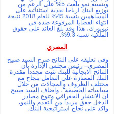
وبنسبة نمو بلغت 5% على الرغم من
توزيع البنك ارباحا نقدية استثنائية على
المساهمين بنسبة 45% للعام 2018 نتيجة
انتهاء القضايا المرفوعة ضده في
نيويورك، هذا وقد بلغ العائد على حقوق
الملكية نسبة 9.3%.
المصري
وفي تعليقه على النتائج صرح السيد صبيح
المصري– رئيس مجلس الإدارة بأن
النتائج الايجابية للبنك تثبت مجددا مقدرة
البنك الممتازة على التعامل بنجاح مع
مختلف الظروف والمجالات من خلال
سياساته الحصيفة”، واضاف السيد صبيح
ان الانتشار الجغرافي وتنوع مصادر
الدخل حقق مزيدا من التقدم والنمو،
واكد على نجاح استراتيجية البنك.