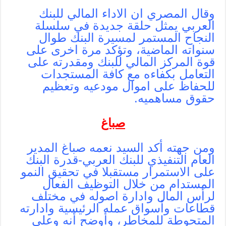
وقال المصري ان الاداء المالي للبنك
العربي يمثل حلقة جديدة في سلسلة
النجاح المستمر لمسيرة البنك طوال
سنواته الماضية، وتؤكد مرة اخرى على
قوة المركز المالي للبنك ومقدرته على
التعامل بكفاءه مع كافة المستجدات
للحفاظ على اموال مودعيه وتعظيم
حقوق مساهميه.
صباغ
ومن جهته أكد السيد نعمه صباغ المدير
العام التنفيذي للبنك العربي-قدرة البنك
على الاستمرار مستقبلا في تحقيق النمو
المستدام من خلال التوظيف الفعال
لرأس المال وادارة اصوله في مختلف
قطاعات وأسواق عمله الرئيسية وادارته
المتحوطة للمخاطر، وأوضح أنه وعلى