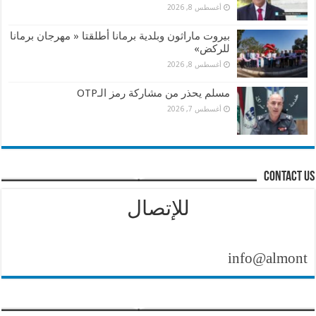
أغسطس 8, 2026
بيروت ماراثون وبلدية برمانا أطلقتا « مهرجان برمانا
للركض»
أغسطس 8, 2026
مسلم يحذر من مشاركة رمز الـOTP
أغسطس 7, 2026
contact us
للإتصال
info@almontasher.c