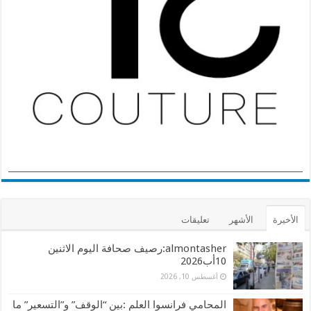
الأخيرة
الأشهر
تعليقات
almontasher:رصيف صحافة اليوم الاثنين
10أب2026
أغسطس 10, 2026
المحامي فرانسوا العلم :بين “الوقف” و”التسعير” ما