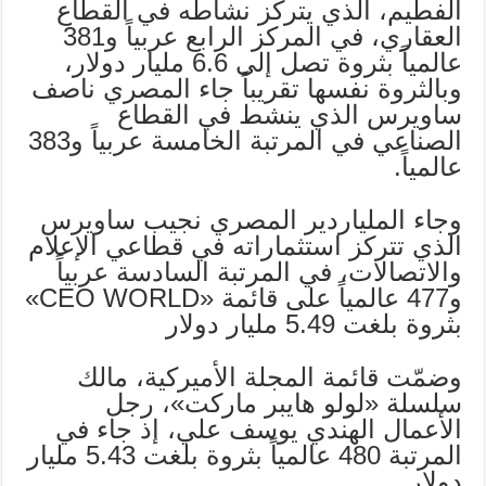
الفطيم، الذي يتركز نشاطه في القطاع
العقاري، في المركز الرابع عربياً و381
عالمياً بثروة تصل إلى 6.6 مليار دولار،
وبالثروة نفسها تقريباً جاء المصري ناصف
ساويرس الذي ينشط في القطاع
الصناعي في المرتبة الخامسة عربياً و383
عالمياً.
وجاء الملياردير المصري نجيب ساويرس
الذي تتركز استثماراته في قطاعي الإعلام
والاتصالات، في المرتبة السادسة عربياً
و477 عالمياً على قائمة «CEO WORLD»
بثروة بلغت 5.49 مليار دولار
وضمّت قائمة المجلة الأميركية، مالك
سلسلة «لولو هايبر ماركت»، رجل
الأعمال الهندي يوسف علي، إذ جاء في
المرتبة 480 عالمياً بثروة بلغت 5.43 مليار
دولار.