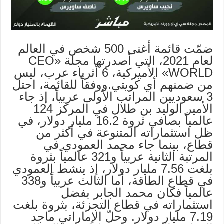
ضمّت قائمة أغنى 500 شخص في العالم
لعام 2021، التي أصدرتها مجلة «CEO
WORLD» الأميركية، 6 أثرياء عرب، ليس
من ضمنهم أي كويتي.ووفقاً للقائمة، احتل
3 سعوديين المراتب الأولى عربياً، إذ جاء
الأمير الوليد بن طلال في المركز 124
عالمياً بصافي ثروة 16.2 مليار دولار، في
ظل استثماراته المتنوعة في أكثر من
قطاع، بينما جاء محمد العمودي في
المرتبة الثانية عربياً و321 عالمياً بثروة
بلغت 7.56 مليار دولار، إذ ينشط العمودي
في قطاع الطاقة، أما الثالث عربياً و338
عالمياً فكان محمد الجابر بفضل
استثماراته في قطاع التجزئة، بثروة بلغت
7.19 مليار دولار. وحلّ الإماراتي ماجد