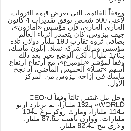
ووفقاً للقائمة، التي تعرض قيمة الثروات
لأغنى 500 شخص ىوفق تقديرات 4 كانون
الجاري الجاري، فإن مؤسس «أمازون»،
جيف بيزوس، كان يتصدر أثرياء العالم
بصافي ثروة تقارب 190 مليار دولار، تلاه
مؤسس ومالك شركة تسلا، إيلون ماسك،
بـ170 ملياراً، لكن الوضع تغير بعد ذلك
وفقاً لمؤشر «بلومبرغ»، مع ارتفاع ارتفاع
أسهم «تسلا» الخميس الماضي، إذ نجح
ماسك في إزاحة بيزوس من المركز
الأول.
وحل بيل غيتس ثالثاً وفقاً لـ«CEO
WORLD» بـ132 ملياراً، ثم برنارد أرنو
بـ114 ملياراً، ومارك زوكربيرغ بـ104
مليارات، ووارن بافيت بـ87.6 مليار،
ولاري بيج بـ82.4 مليار.