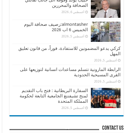
حبيب يؤكد وقوفه الى جانب نقابتي
الصحافة والمحررين
أغسطس 6, 2026
almontasher:رصيف صحافة اليوم
الخميس 6 اب 2026
أغسطس 5, 2026
كركي يدعو المضمونين للاستفادة، فوراً، من قانون تعليق
المهل
أغسطس 5, 2026
الرابطة المارونية تتسلم مساعدات انسانية لتوزيعها على
القرى المسيحية الحدودية
أغسطس 5, 2026
السفارة البريطانية : فتح باب التقديم
لمنح تشيفننغ الجامعية التابعة لحكومة
المملكة المتحدة
أغسطس 5, 2026
contact us