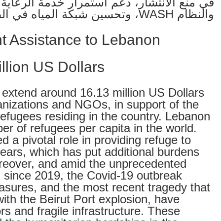
في منع الانتشار، دعم استمرار خدمة الرعاية
والنظام WASH، وتحسين شبكة المياه في الضاحية الجنوبية لبيروت”.
t Assistance to Lebanon
llion US Dollars
extend around 16.13 million US Dollars
anizations and NGOs, in support of the
efugees residing in the country. Lebanon
er of refugees per capita in the world.
 a pivotal role in providing refuge to
ears, which has put additional burdens
oreover, and amid the unprecedented
since 2019, the Covid-19 outbreak
asures, and the most recent tragedy that
ith the Beirut Port explosion, have
rs and fragile infrastructure. These