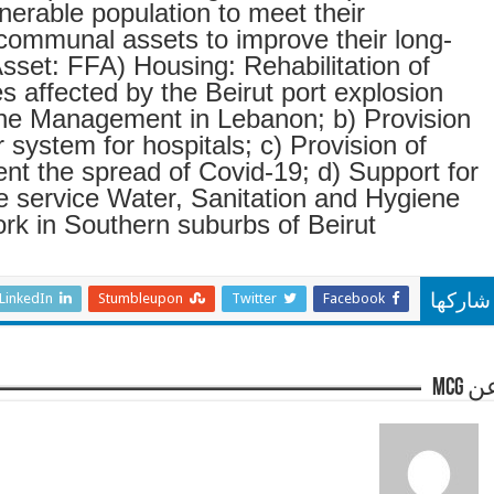
nerable population to meet their
communal assets to improve their long-
Asset: FFA) Housing: Rehabilitation of
ies affected by the Beirut port explosion
cine Management in Lebanon; b) Provision
system for hospitals; c) Provision of
nt the spread of Covid-19; d) Support for
re service Water, Sanitation and Hygiene
k in Southern suburbs of Beirut
LinkedIn
Stumbleupon
Twitter
Facebook
شاركها
 mcg