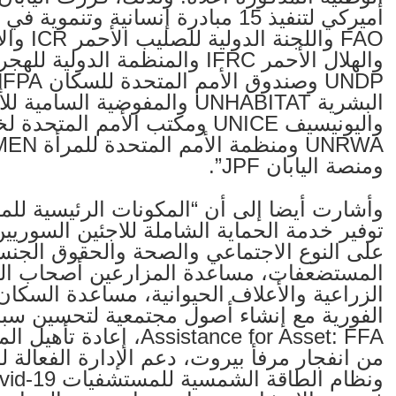
أميركي لتنفيذ 15 مبادرة إنسانية وت
FAO وال
ومنصة اليابان JPF”.
وأشارت أيضا إلى أن “المكونات الرئيسية للم
توفير خدمة الحماية الشاملة للاجئين السوريين
على النوع الاجتماعي والصحة والحقوق الجنسية
المستضعفات، مساعدة المزارعين أصحاب الح
الزراعية والأعلاف الحيوانية، مساعدة السكان 
sistance for Asset: FFA
من انفجار مرفأ بيروت، دعم الإدارة الفعالة ل