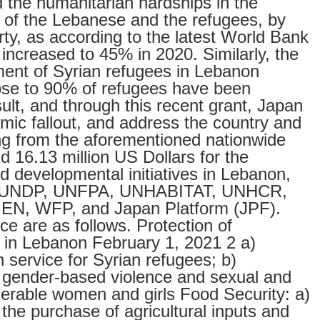
the humanitarian hardships in the
s of the Lebanese and the refugees, by
ty, as according to the latest World Bank
increased to 45% in 2020. Similarly, the
ent of Syrian refugees in Lebanon
ose to 90% of refugees have been
ult, and through this recent grant, Japan
mic fallout, and address the country and
g from the aforementioned nationwide
d 16.13 million US Dollars for the
d developmental initiatives in Lebanon,
M, UNDP, UNFPA, UNHABITAT, UNHCR,
 WFP, and Japan Platform (JPF).
e are as follows. Protection of
 in Lebanon February 1, 2021 2 a)
 service for Syrian refugees; b)
he gender-based violence and sexual and
lnerable women and girls Food Security: a)
the purchase of agricultural inputs and