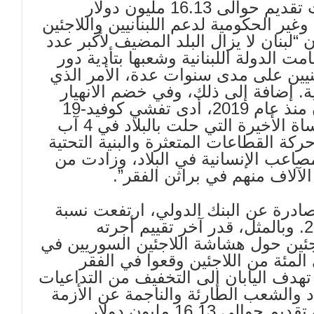
أعلنت سفارة اليابان أن “حكومة بلادها قررت تقديم حوالى 16.13 مليون دولار
غير الحكومية لدعم اللبنانيين واللاجئين
 “لبنان لا يزال البلد المضيف لأكبر عدد
ت الدولة اللبنانية وشعبها بتأدية دور
يين على مدى سنوات عدة، الأمر الذي
ة. إضافة إلى ذلك، وفي خضم الانهيار
الاقتصادي غير المسبوق الذي يعاني منه لبنان منذ عام 2019، أدى تفشي كوفيد-19
إلى جانب سلسلة من إجراءات الإغلاق والمأساة الأخيرة التي حلت بالبلاد في 4 آب
حركة القطاعات المتعثرة والبنية التحتية
صاعب الإنسانية في البلاد، وزادت من
 الآلاف منهم في براثن الفقر”.
صادرة عن البنك الدولي، ارتفعت نسبة
الفقر بين اللبنانيين إلى 45 في المئة عام 2020. وبالمثل، قدر آخر تقييم أجرته
جئين حول هشاشة اللاجئين السوريين في
2020 VASYR) أن ما يقرب من 90 في المئة من اللاجئين وقعوا في الفقر
تهدف اليابان إلى التخفيف من التداعيات
اد والشعب الطارئة والناجمة عن الأزمة
الوطنية المذكورة أعلاه. ولذلك، قررت اليابان تقديم حوالى 16.13 مليون دولار