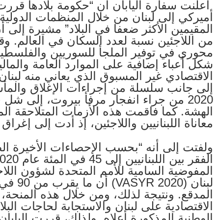
أميركي إلى لبنان من خلال المنظمات الدولية و
المقيمين الأكثر ضعفا في البلاد” مشيرة إلى أن
من اللاجئين نسبة لعدد السكان في العالم. وقام
محوري في توفير الملجأ للسوريين والفلسطين
شكل أعباء إضافية على الموارد العامة والمالي
2020 من جراء انفجار مرفأ بيروت، إلى شل 
الهشة. كما فاقمت هذه الأزمات المتلاحقة الم
معاناة اللبنانيين واللاجئين، إذ أدت إلى إغراق
ولفتت إلى أنه “بحسب الإحصاءات الأخيرة ال
المفوضية السامية للأمم المتحدة لشؤون اللا
لبنان (
المدقع. ونتيجة لذلك، ومن خلال هذه المنحة، 
الاقتصادية على لبنان والاستجابة لحاجات البل