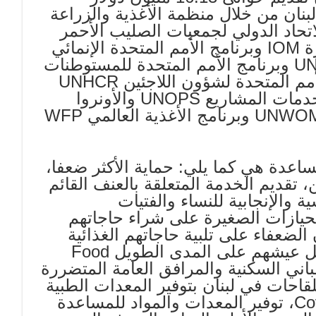
نموية في لبنان من خلال منظمة الأغذية والزراعة
لجنة الدولية للصليب الأحمر ICR والاتحاد الدولي لجمعيات الصليب الأحمر
والهلال الأحمر IFRC والمنظمة الدولية للهجرة IOM وبرنامج الأمم المتحدة الإنمائي
UNDP وصندوق الأمم المتحدة للسكان UNFPA وبرنامج الأمم المتحدة للمستوطنات
البشرية UNHABITAT والمفوضية السامية للأمم المتحدة لشؤون اللاجئين UNHCR
واليونيسيف UNICE ومكتب الأمم المتحدة لخدمات المشاريع UNOPS والأونروا
UNRWA ومنظمة الأمم المتحدة للمرأة UNWOMEN وبرنامج الأغذية العالمي WFP
ساعدة هي كما يلي: حماية الأكثر ضعفا،
، تقديم الخدمة المتعلقة بالعنف القائم
 والإنجابية للنساء والفتيات
يازات الصغيرة على شراء حاجاتهم
الضعفاء على تلبية حاجاتهم الغذائية
الفورية مع إنشاء أصول مجتمعية لتحسين سبل عيشهم على المدى الطويل Food
As، إعادة تأهيل المباني السكنية والمرافق العامة المتضررة
لقاحات في لبنان بتوفير المعدات الطبية
ونظام الطاقة الشمسية للمستشفيات Covid-19، توفير المعدات والمواد للمساعدة