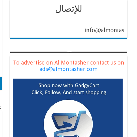
للإتصال
info@almontasher.com
To advertise on Al Montasher contact us on
ads@almontasher.com
عن