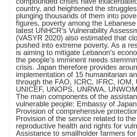
compounded crises have exacerbated 
country, and heightened the struggle
plunging thousands of them into pover
figures, poverty among the Lebanese 
latest UNHCR’s Vulnerability Assessm
(VASYR 2020) also estimated that cl
pushed into extreme poverty. As a res
is aiming to mitigate Lebanon’s econo
the people’s imminent needs stemmin
crisis. Japan therefore provides aroun
implementation of 15 humanitarian an
through the FAO, ICRC, IFRC, IO
UNICEF, UNOPS, UNRWA, UNWOMEN,
The main components of the assistanc
vulnerable people: Embassy of Japan
Provision of comprehensive protection
Provision of the service related to t
reproductive health and rights for vu
Assistance to smallholder farmers for 