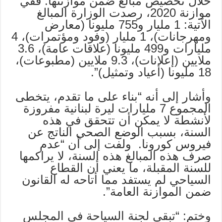
خلال تخصيص مبالغ ضمن موازنتها. ففي
موازنة 2020، رصدت الوزارة المبالغ
الآتية: 1 مليار و755 مليونا (معارض
ومهرجانات)، 1 مليار (وفود ومؤتمرات)، 4
مليارات و499 مليونا (علاقات عامة)، 3.6
ملايين (إعلانات)، 9.3 ملايين (مطبوعات)،
18 مليونا (أعياد وتمثيل)”.
وأشار إلى أنه “بناء على ما تقدم، يتخطى
المجموع 7 مليارات ليرة لبنانية مفروزة
لأنشطة لا يمكن أن تتحقق في هذه
السنة، بسبب الوضع الصحي الناتج عن
فيروس كورونا. ولفت إلى أن “عدم
صرف هذه المبالغ هذه السنة، لا يراكمها
للسنة المقبلة، ما يعني أن القطاع
السياحي لم يستفد مما أتاحه له القانون
ضمن الموازنة العامة”.
وختم: “تبقى لجنة السياحة في المجلس