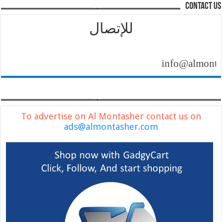
contact us
للإتصال
info@almontasher.
To advertise on Al Montasher contact us on
ads@almontasher.com