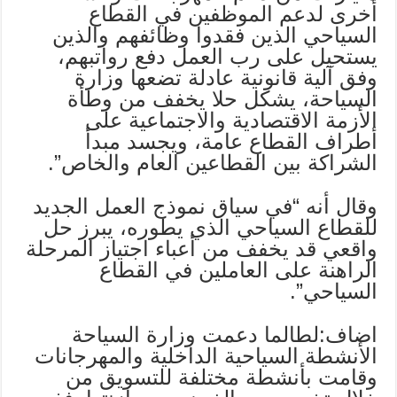
أخرى لدعم الموظفين في القطاع
السياحي الذين فقدوا وظائفهم والذين
يستحيل على رب العمل دفع رواتبهم،
وفق آلية قانونية عادلة تضعها وزارة
السياحة، يشكل حلا يخفف من وطأة
الأزمة الاقتصادية والاجتماعية على
أطراف القطاع عامة، ويجسد مبدأ
الشراكة بين القطاعين العام والخاص”.
وقال أنه “في سياق نموذج العمل الجديد
للقطاع السياحي الذي يطوره، يبرز حل
واقعي قد يخفف من أعباء اجتياز المرحلة
الراهنة على العاملين في القطاع
السياحي”.
اضاف:لطالما دعمت وزارة السياحة
الأنشطة السياحية الداخلية والمهرجانات
وقامت بأنشطة مختلفة للتسويق من