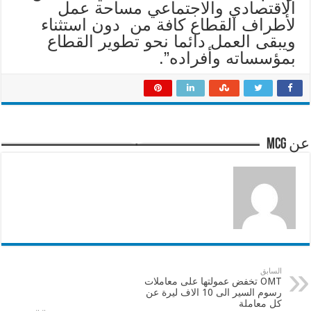
الاقتصادي والاجتماعي مساحة عمل
لأطراف القطاع كافة من دون استثناء
ويبقى العمل دائما نحو تطوير القطاع
بمؤسساته وأفراده”.
عن mcg
السابق
OMT تخفض عمولتها على معاملات
رسوم السير الى 10 الاف ليرة عن
كل معاملة