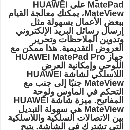
MatePad
على
HUAWEI
MateView
، يمكنك معالجة القيام
ببعض الأعمال بسهولة مثل
إرسال رسائل البريد الإلكتروني
وتدوين الملاحظات وتحرير
العروض التقديمية. هذا ممكن مع
جهاز
HUAWEI MatePad Pro
اللوحي وإمكانية العرض
اللاسلكي لشاشة
HUAWEI
MateView
جنبًا إلى جنب مع
التحكم في الماوس ولوحة
المفاتيح. ميزة شاشة
HUAWEI
MateView
هي سهولة التبديل
بين الاتصالات السلكية واللاسلكية
التي تشترك في الشاشة. يتيح