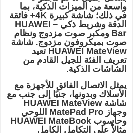
واسعة من الميزات الذكية، بما
في ذلك؛ شاشة كبيرة 4
K+
فائقة
الدقة وشريط ذكي
– HUAWEI
Bar
ومكبر صوت مزدوج ونظام
صوت بميكروفون مزدوج. شاشة
HUAWEI MateView
تعيد
تعريف الفئة للجيل القادم من
الشاشات الذكية
.
يمثل الاتصال الفائق للأجهزة مع
الأسلاك وبدونها، جنبًا إلى جنب مع
شاشة
HUAWEI MateView
وجهاز
MatePad Pro
اللوحي
وحاسوب
HUAWEI MateBook
مثالاً على التكامل الكامل