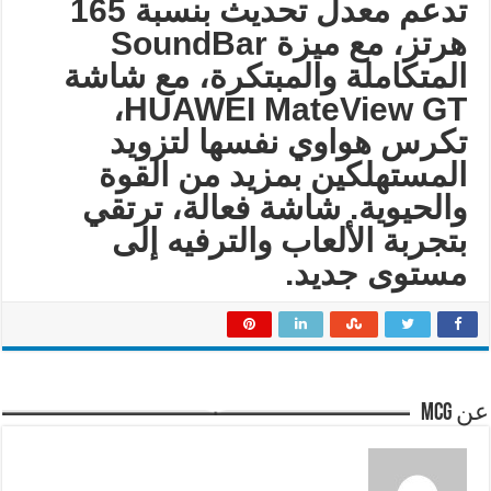
تدعم معدل تحديث بنسبة 165
هرتز، مع ميزة
SoundBar
المتكاملة والمبتكرة، مع شاشة
،
HUAWEI MateView GT
تكرس هواوي نفسها لتزويد
المستهلكين بمزيد من القوة
والحيوية. شاشة فعالة، ترتقي
بتجربة الألعاب والترفيه إلى
مستوى جديد
.
عن mcg