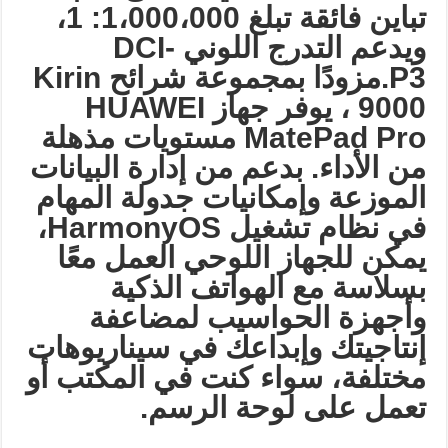
تباين فائقة تبلغ 1،000،000: 1،
ويدعم التدرج اللوني
DCI-
P3.
مزودًا بمجموعة شرائح
Kirin
9000
، يوفر جهاز
HUAWEI
MatePad Pro
مستويات مذهلة
من الأداء. بدعم من إدارة البيانات
الموزعة وإمكانيات جدولة المهام
في نظام تشغيل
HarmonyOS
،
يمكن للجهاز اللوحي العمل معًا
بسلاسة مع الهواتف الذكية
وأجهزة الحواسيب لمضاعفة
إنتاجيتك وإبداعك في سيناريوهات
مختلفة، سواء كنت في المكتب أو
تعمل على لوحة الرسم
.