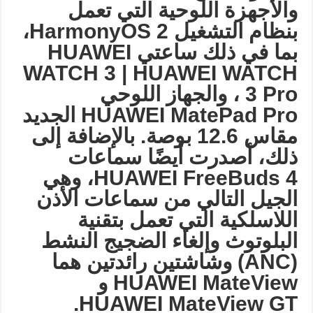
والأجهزة اللوحية التي تعمل
بنظام التشغيل
HarmonyOS 2
،
بما في ذلك ساعتي
HUAWEI
WATCH 3 | HUAWEI WATCH
3 Pro
، والجهاز اللوحي
HUAWEI MatePad Pro
الجديد
مقاس 12.6 بوصة. بالإضافة إلى
ذلك، أصدرت أيضًا سماعات
HUAWEI FreeBuds 4
، وهي
الجيل التالي من سماعات الأذن
اللاسلكية التي تعمل بتقنية
البلوتوث وإلغاء الضجيج النشط
(ANC)
وشاشتين رائدتين هما
HUAWEI MateView
و
HUAWEI MateView GT.