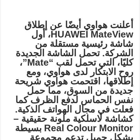
أعلنت هواوي أيضًا عن إطلاق
HUAWEI MateView
، أول
شاشة رئيسية مستقلة من
الشركة. تحمل الشاشة الجديدة
كليًا، التي تحمل لقب
“Mate”
،
روح الابتكار لدى هواوي، ومع
إطلاقها، اقتحمت هواوي شريحة
جديدة من السوق، مما حمل
نفس الحماس لدفع الظرف كما
فعلت في مجال الهواتف الذكية.
كشاشة لاسلكية ملونة حقيقية
–
Real Colour Monitor
بسيطة
بشكل جميل تدعم مجموعة