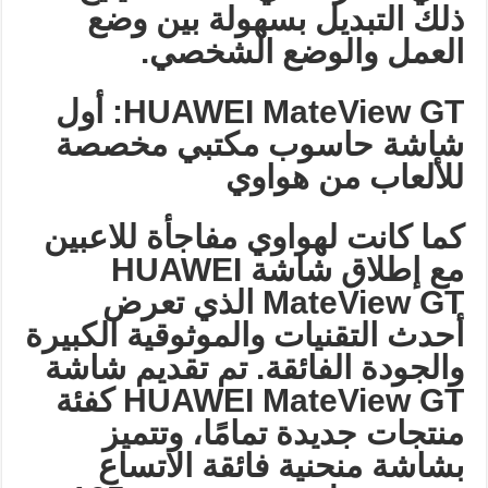
ذلك التبديل بسهولة بين وضع
العمل والوضع الشخصي
.
HUAWEI MateView GT:
أول
شاشة حاسوب مكتبي مخصصة
للألعاب من هواوي
كما كانت لهواوي مفاجأة للاعبين
مع إطلاق شاشة
HUAWEI
MateView GT
الذي تعرض
أحدث التقنيات والموثوقية الكبيرة
والجودة الفائقة. تم تقديم شاشة
HUAWEI MateView GT
كفئة
منتجات جديدة تمامًا، وتتميز
بشاشة منحنية فائقة الاتساع