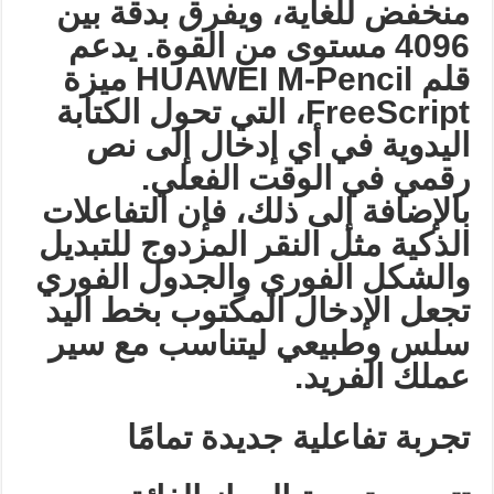
منخفض للغاية، ويفرق بدقة بين
4096 مستوى من القوة. يدعم
قلم
HUAWEI M-Pencil
ميزة
FreeScript
، التي تحول الكتابة
اليدوية في أي إدخال إلى نص
رقمي في الوقت الفعلي.
بالإضافة إلى ذلك، فإن التفاعلات
الذكية مثل النقر المزدوج للتبديل
والشكل الفوري والجدول الفوري
تجعل الإدخال المكتوب بخط اليد
سلس وطبيعي ليتناسب مع سير
عملك الفريد
.
تجربة تفاعلية جديدة تمامًا