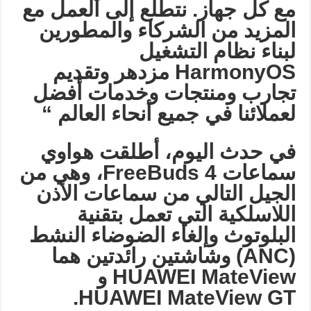
مع كل جهاز. نتطلع إلى العمل مع
المزيد من الشركاء والمطورين
لبناء نظام التشغيل
HarmonyOS
مزدهر وتقديم
تجارب ومنتجات وخدمات أفضل
لعملائنا في جميع أنحاء العالم
“
في حدث اليوم، أطلقت هواوي
سماعات
FreeBuds 4
، وهي من
الجيل التالي من سماعات الأذن
اللاسلكية التي تعمل بتقنية
البلوتوث وإلغاء الضوضاء النشط
(ANC)
وشاشتين رائدتين هما
HUAWEI MateView
و
HUAWEI MateView GT.