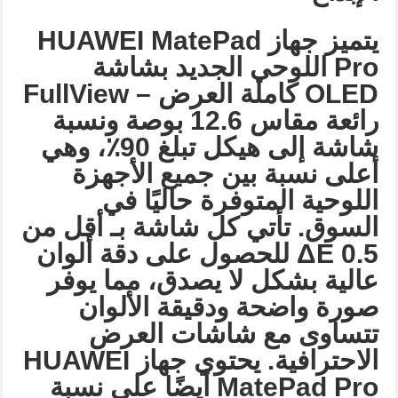
يتميز جهاز
HUAWEI MatePad
Pro
اللوحي الجديد بشاشة
OLED
كاملة العرض
– FullView
رائعة مقاس 12.6 بوصة ونسبة
شاشة إلى هيكل تبلغ 90٪، وهي
أعلى نسبة بين جميع الأجهزة
اللوحية المتوفرة حاليًا في
السوق. تأتي كل شاشة بـ أقل من
ΔΕ 0.5
للحصول على دقة ألوان
عالية بشكل لا يصدق، مما يوفر
صورة واضحة ودقيقة الألوان
تتساوى مع شاشات العرض
الاحترافية. يحتوي جهاز
HUAWEI
MatePad Pro
أيضًا على نسبة