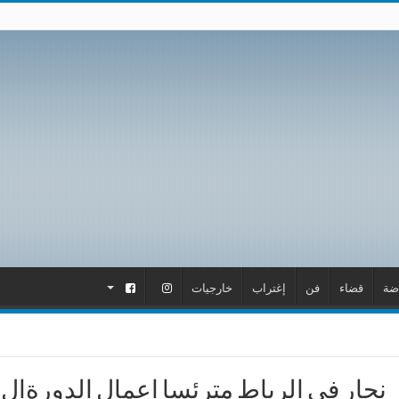
ضة
قضاء
فن
إغتراب
خارجيات
.
.