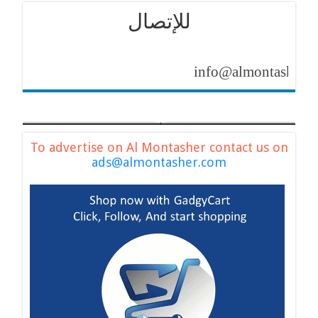
للإتصال
info@almontasher.com
To advertise on Al Montasher contact us on
ads@almontasher.com