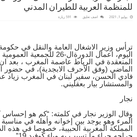
للمنظمة العربية للطيران المدني
يوليو 1, 2021
اضف تعليق
591 زيارة
ترأس وزير الاشغال العامة والنقل في حكومة
اليوم، اعمال الدورةال-26 ل
المنعقدة في الرباط عاصمة المغرب ، بعد ان 
الماضي (وفق الأحرف الابجدية)، في حضور ال
فادي الحسن، سفير لبنان في المغرب زياد ع
والمستشار بيار بعقليني.
نجار
وقال الوزير نجار في كلمته: “كم هو إحساس ك
المرء وهو يوجد بين إخوانه وأهله في مناسبة 
المملكة المغربية الحبيبة، خصوصا في هذه الظ
جراحه جراء ما تسبب به وباء كوفيد 19”.