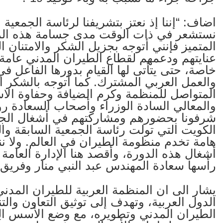
اضاف: “إننا إذ نعتز بتشريفنا لرئاسة الجمعية ا
نستشعر في ذات الوقت مدى جسامة هذه المه
المتميز فإنني أتوجه بجزيل الشكر والامتنان 
عنايتهم ودعمهم لقطاع الطيران المدني عامة 
خاصة، حتى يتأتى لها القيام بدورها الفاعل ف
والعمل العربي المشترك. كما أتوجه بالشكر ا
المتواصل للمنظمة وكرم الضيافة وحفاوة ال
والمعالي السادة الوزراء وأصحاب السعادة ر
الكويت التي تولت رئاسة الجمعية السابقة و
هامة تخدم منظومة الطيران في العالم. ولا ن
أشغال هذه الدورة، وأقصد هنا الإدارة العامة
رأسها سعادة المهندس عبد النبي منار وفريق 
يشار الى ان المنظمة العربية للطيران الم
الدول العربية، وتهدف إلى توثيق التعاون وا
الطيران المدني وتطويره، مع وضع الأسس الك