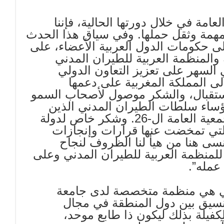
لعامة في خلال دورتها الحالية، فإننا
مة وثقل حملها. وفي سياق هذا الحدث
الى حكومات الدول العربية الأعضاء، على
والمنظمة العربية للطيران المدني
ي السهر على تعزيز التعاون الدولي
لى المملكة المغربية على دعمها
استقبال، والشكر موصول لأصحاب السمو
ؤساء سلطات الطيران المدني الذين
شرفونا بحضورهم ومشاركتهم في أشغال الجمعية العامة ال-26. وشكر خاص لدولة
التي تمخضت عنها قرارات وإنجازات
نسى هنا من هيأ لنا الظروف لنجاح
 للمنظمة العربية للطيران المدني وعلى
عمله”.
دني هي منظمة متخصصة لدى جامعة
لتنسيق بين دول المنطقة في مجال
فيلة بذلك ليكون ذا طابع موحد،