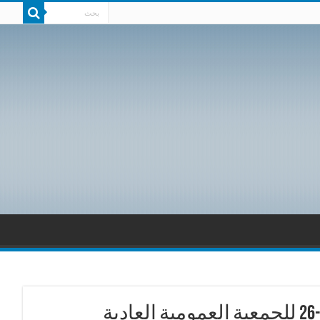
نجار في الرباط مترئسا اعمال الدورةال-26 للجمعية العمومية العادية