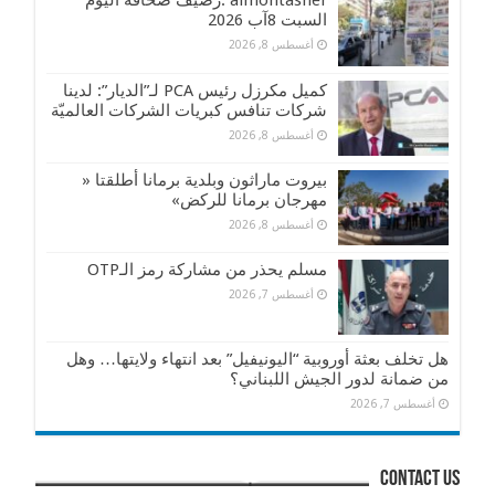
almontasher :رصيف صحافة اليوم
السبت 8آب 2026
أغسطس 8, 2026
كميل مكرزل رئيس PCA لـ”الديار”: لدينا
شركات تنافس كبريات الشركات العالميّة
أغسطس 8, 2026
بيروت ماراثون وبلدية برمانا أطلقتا «
مهرجان برمانا للركض»
أغسطس 8, 2026
مسلم يحذر من مشاركة رمز الـOTP
أغسطس 7, 2026
هل تخلف بعثة أوروبية “اليونيفيل” بعد انتهاء ولايتها… وهل
من ضمانة لدور الجيش اللبناني؟
أغسطس 7, 2026
contact us