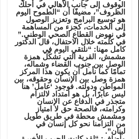
الوقوف إلى جانب الأهالي في أحلك
الظروف”، مضيفًا أن “الطموح اليوم
هو توسيع البرامج وتعزيز الوصول
إلى الخدمات، كجزء من المساهمة
في نهوض القطاع الصحي الوطني.”
في كلمته خلال الاحتفال، قال الدكتور
كامل مهنا: “نلتقي اليوم في
مشمش، القرية التي تشكّل همزة
الوصل بين جنوب القضاء وشماله،
تمامًا كما نأمل أن يكون هذا المركز
همزة وصل بين الإنسان وحقوقه، بين
المواطن ودولته. فوجود ‘عامل’ هنا
ليس عابرًا، بل هو امتداد لالتزام
متجذر في الدفاع عن الإنسان
وكرامته، فالصحة حق لا امتياز
ومشمش محطة في طريق طويل
من التزامنا نحو كل إنسان في
لبنان”.
وأضاف: “لقد كانت الحرب الأخيرة