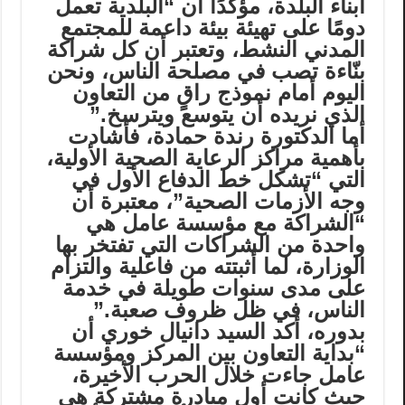
أبناء البلدة، مؤكدًا أن “البلدية تعمل
دومًا على تهيئة بيئة داعمة للمجتمع
المدني النشط، وتعتبر أن كل شراكة
بنّاءة تصب في مصلحة الناس، ونحن
اليوم أمام نموذج راقٍ من التعاون
الذي نريده أن يتوسع ويترسخ.”
أما الدكتورة رندة حمادة، فأشادت
بأهمية مراكز الرعاية الصحية الأولية،
التي “تشكل خط الدفاع الأول في
وجه الأزمات الصحية”، معتبرة أن
“الشراكة مع مؤسسة عامل هي
واحدة من الشراكات التي تفتخر بها
الوزارة، لما أثبتته من فاعلية والتزام
على مدى سنوات طويلة في خدمة
الناس، في ظل ظروف صعبة.”
بدوره، أكد السيد دانيال خوري أن
“بداية التعاون بين المركز ومؤسسة
عامل جاءت خلال الحرب الأخيرة،
حيث كانت أول مبادرة مشتركة هي