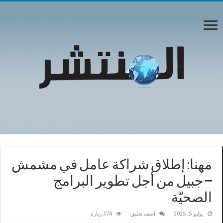
مهنا: إطلاق شراكة عامل في مشمش
– جبيل من أجل تطوير البرامج
الصحيّة
يوليو 5, 2025
اضف تعليق
374 زيارة