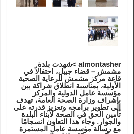
almontasher >شهدت بلدة
مشمش – قضاء جبيل، احتفالاً في
قاعة مركز مشمش للرعاية الصحية
الأولية، بمناسبة انطلاق شراكة بين
مؤسسة عامل الدولية والمركز
بإشراف وزارة الصحة العامة، تهدف
إلى تطوير برامجه وتعزيز قدرته على
تأمين الحق في الصحة لأبناء البلدة
والجوار. وجاء هذا التعاون انسجامًا
مع رسالة مؤسسة عامل المستمرة