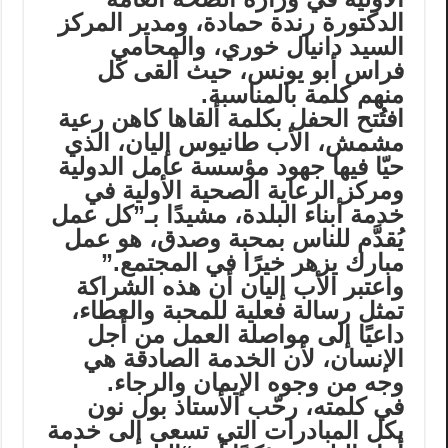
الدكتورة رندة حمادة، ومدير المركز
السيد دانيال خوري، والمحامي
فراس أبو يونس، حيث ألقى كل
منهم كلمة بالمناسبة.
افتُتح الحفل بكلمة ألقاها كاهن رعية
مشمش، الأب طانيوس إليان، الذي
حيّا فيها جهود مؤسسة عامل الدولية
ومركز الرعاية الصحية الأولية في
خدمة أبناء البلدة، مشيدًا بـ”كل عمل
يُقدَّم للناس بمحبة وصدق، هو عمل
مبارك يزهر خيرًا في المجتمع.”
واعتبر الأب إليان أن هذه الشراكة
تمثل رسالة فعلية للمحبة والعطاء،
داعيًا إلى مواصلة العمل من أجل
الإنسان، لأن الخدمة الصادقة هي
وجه من وجوه الإيمان والرجاء.
في كلمته، رحّب الأستاذ بول نون
بكل المبادرات التي تسعى إلى خدمة