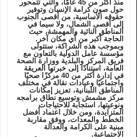
منذ أكثر من 45 عامًا، والتي تتمحور
حول صون كرامة الإنسان وتوفير
حقوقه الأساسية، من أقصى الجنوب
إلى أقصى الشمال، ولا سيما في
المناطق النائية والمهمشة، حيث
الحاجة أكبر من أي مكان آخر.
وبموجب هذه الشراكة، ستتولى
مؤسسة عامل الدولية بالتعاون مع
فريق المركز والبلدية ووزارة الصحة
العامة، استنادًا إلى خبرتها العريقة
في إدارة أكثر من 40 مركزًا صحيًا
واجتماعيًا وعيادات نقالة في مختلف
المناطق اللبنانية، تعزيز إمكانات
مركز مشمش وتوسيع نطاق برامجه
ونوعيتها، استجابة للاحتياجات
المتزايدة، ومن خلال اعتماد أفضل
الخطط والمعدات، ووفق مقاربة
مبنية على الكرامة والعدالة
الاجتماعية.