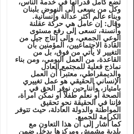
تضع كامل قدراتها في خدمة الناس،
وكل من يسعى إلى النهوض بلبنان
وبناء عالم أكثر عدالة وإنسانية.
وقال: إن عامل هي حركة عقلنة
وأنسنة، تسعى إلى رفع مستوى
الوعي الجمعي، وإلى إنتاج جيل من
القادة الاجتماعيين، المؤمنين بأن
التغيير لا يأتي من فوق، بل من
القاعدة، من العمل اليومي، ومن بناء
نماذج فعلية للمجتمع العادل
والديمقراطي، معتبراً أن العمل
الإنساني الحقيقي هو عمل تغييري
بامتياز، وأننا حين نوفر الحق في
الصحة أو نعلّم طفلاً أو نمكّن امرأة،
فإننا في الحقيقة نحو تحقيق
المواطنة والدولة العادلة، حيث تتوفر
الكرامة للجميع.
كما أشار إلى أن هذا التعاون مع
بلدية مشمش ومركزها يدخل ضمن