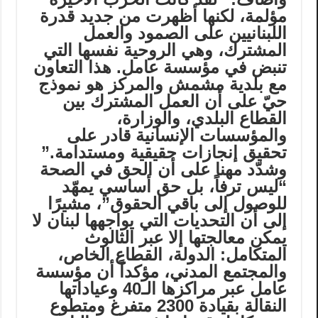
مؤلمة، لكنها أظهرت من جديد قدرة
اللبنانيين على الصمود والعمل
المشترك، وهي الروحية نفسها التي
تنبض في مؤسسة عامل. هذا التعاون
مع بلدية مشمش والمركز هو نموذج
حيّ على أن العمل المشترك بين
القطاع البلدي، والوزارة،
والمؤسسات الإنسانية قادر على
تحقيق إنجازات حقيقية ومستدامة.”
وشدّد مهنا على أن الحق في الصحة
“ليس ترفاً، بل حق أساسي يمهّد
للوصول إلى باقي الحقوق”، مشيرًا
إلى أن التحديات التي يواجهها لبنان لا
يمكن معالجتها إلا عبر الثالوث
المتكامل: الدولة، القطاع الخاص،
والمجتمع المدني، مؤكداً أن مؤسسة
عامل عبر مراكزها الـ40 وعياداتها
النقالة بقيادة 2300 متفرغ ومتطوع