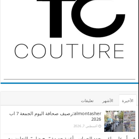
الأخيرة
الأشهر
تعليقات
almontasher:رصيف صحافة اليوم الجمعة 7 اب
2026
أغسطس 7, 2026
قريباً.. علي ياغي يجدد الحماس بأغنية جديدة ” رح ضل ” بالتعاون مع