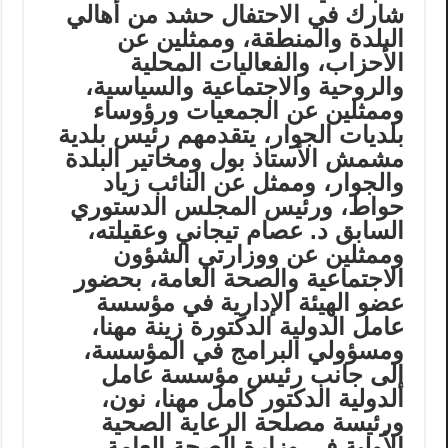
شارك في الاحتفال حشد من أهالي
البلدة والمنطقة، وممثلين عن
الأحزاب، والفعاليات المحلية
والروحية والاجتماعية والسياسية،
وممثلين عن الجمعيات ورؤوساء
بلديات الجوار، يتقدمهم رئيس بلدية
مشمش الأستاذ بول ومخاتير البلدة
والجوار، وممثل عن النائب زياد
حواط، ورئيس المجلس الدستوري
السابق د. عصام تيجاني وعقيلته،
وممثلين عن ووزارتي الشؤون
الاجتماعية والصحة العامة، بحضور
عضو الهيئة الإدارية في مؤسسة
عامل الدولية الدكتورة زينة مهنا،
ومسؤولي البرامج في المؤسسة،
إلى جانب رئيس مؤسسة عامل
الدولية الدكتور كامل مهنا، نون،
ورئيسة مصلحة الرعاية الصحية
الأولية في وزارة الصحة العامة