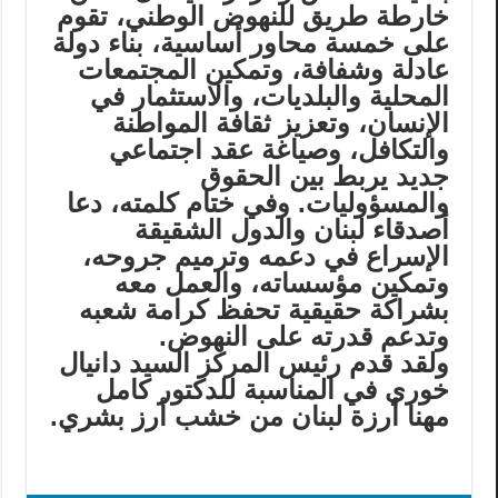
خارطة طريق للنهوض الوطني، تقوم
على خمسة محاور أساسية، بناء دولة
عادلة وشفافة، وتمكين المجتمعات
المحلية والبلديات، والاستثمار في
الإنسان، وتعزيز ثقافة المواطنة
والتكافل، وصياغة عقد اجتماعي
جديد يربط بين الحقوق
والمسؤوليات. وفي ختام كلمته، دعا
أصدقاء لبنان والدول الشقيقة
الإسراع في دعمه وترميم جروحه،
وتمكين مؤسساته، والعمل معه
بشراكة حقيقية تحفظ كرامة شعبه
وتدعم قدرته على النهوض.
ولقد قدم رئيس المركز السيد دانيال
خوري في المناسبة للدكتور كامل
مهنا أرزة لبنان من خشب أرز بشري.