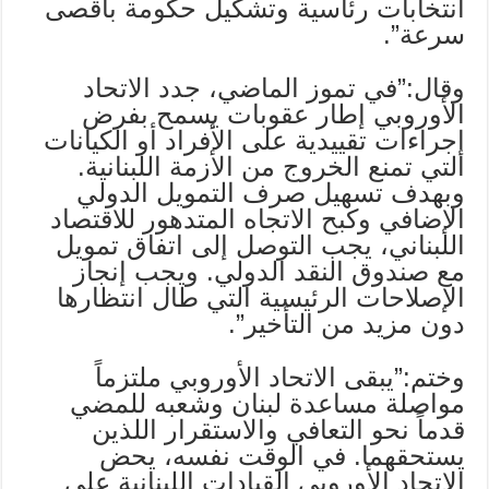
انتخابات رئاسية وتشكيل حكومة بأقصى
سرعة”.
وقال:”في تموز الماضي، جدد الاتحاد
الأوروبي إطار عقوبات يسمح بفرض
إجراءات تقييدية على الأفراد أو الكيانات
التي تمنع الخروج من الأزمة اللبنانية.
وبهدف تسهيل صرف التمويل الدولي
الإضافي وكبح الاتجاه المتدهور للاقتصاد
اللبناني، يجب التوصل إلى اتفاق تمويل
مع صندوق النقد الدولي. ويجب إنجاز
الإصلاحات الرئيسية التي طال انتظارها
دون مزيد من التأخير”.
وختم:”يبقى الاتحاد الأوروبي ملتزماً
مواصلة مساعدة لبنان وشعبه للمضي
قدماً نحو التعافي والاستقرار اللذين
يستحقهما. في الوقت نفسه، يحض
الاتحاد الأوروبي القيادات اللبنانية على