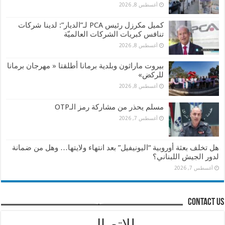
أغسطس 8, 2026
كميل مكرزل رئيس PCA لـ”الديار”: لدينا شركات
تنافس كبريات الشركات العالميّة
أغسطس 8, 2026
بيروت ماراثون وبلدية برمانا أطلقتا « مهرجان برمانا
للركض»
أغسطس 8, 2026
مسلم يحذر من مشاركة رمز الـOTP
أغسطس 7, 2026
هل تخلف بعثة أوروبية “اليونيفيل” بعد انتهاء ولايتها… وهل من ضمانة
لدور الجيش اللبناني؟
أغسطس 7, 2026
contact us
للإتصال