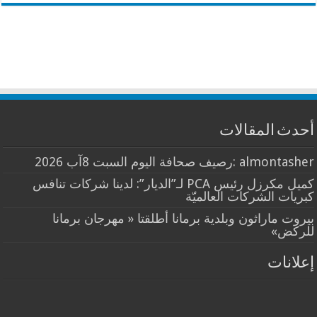
أحدث المقالات
almontasher :رصيف صحافة اليوم السبت 8آب 2026
كميل مكرزل رئيس PCA لـ”الديار”: لدينا شركات تنافس
كبريات الشركات العالميّة
بيروت ماراثون وبلدية برمانا أطلقتا « مهرجان برمانا
للركض»
إعلانات