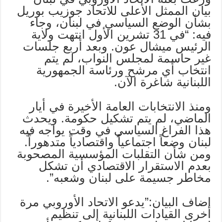
بيان الممثل الأعلى للاتحاد جوزيب بوريل
بشأن الوضع السياسي في لبنان، وجاء
فيه: “في 31 تشرين الأول انتهت ولاية
الرئيس ميشال عون. وبعد أربع جلسات
غير حاسمة لمجلس النواب، لم يتم
انتخاب أي مرشح ورئاسة الجمهورية
اللبنانية شاغرة الآن.
ومنذ الانتخابات العامة الأخيرة في أيار
الماضي، لم يتم تشكيل حكومة. ويحدث
هذا الفراغ السياسي في وقت يواجه فيه
لبنان وضعاً اجتماعياً واقتصادياً متدهوراً.
ومن شأن التقلبات المؤسسية المصحوبة
بعدم الاستقرار الاقتصادي أن تشكل
مخاطر جسيمة على لبنان وشعبه”.
اضاف البيان:”يدعو الاتحاد الأوروبي مرة
أخرى القيادات اللبنانية إلى تنظيم