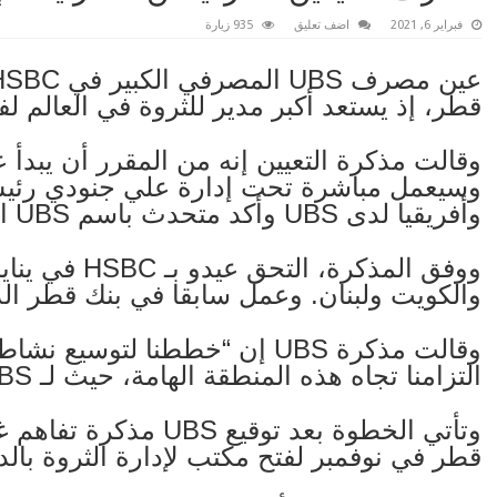
فبراير 6, 2021
اضف تعليق
935 زيارة
قطر، إذ يستعد أكبر مدير للثروة في العالم لف
وقالت مذكرة التعيين إنه من المقرر أن يبدأ
وسيعمل مباشرة تحت إدارة علي جنودي رئيس
وأفريقيا لدى UBS وأكد متحدث باسم UBS المذكرة.
والكويت ولبنان. وعمل سابقا في بنك قطر ال
وقالت مذكرة UBS إن “خططنا لت
التزامنا تجاه هذه المنطقة الهامة، حيث لـ UBS تواجد منذ أكثر من 50 عاما”.
وتأتي الخطوة بعد توقيع
قطر في نوفمبر لفتح مكتب لإدارة الثروة بالدوح