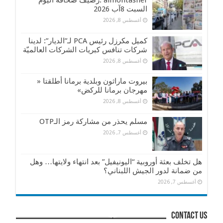
almontasher :رصيف صحافة اليوم
السبت 8آب 2026
أغسطس 8, 2026
كميل مكرزل رئيس PCA لـ”الديار”: لدينا
شركات تنافس كبريات الشركات العالميّة
أغسطس 8, 2026
بيروت ماراثون وبلدية برمانا أطلقتا «
مهرجان برمانا للركض»
أغسطس 8, 2026
مسلم يحذر من مشاركة رمز الـOTP
أغسطس 7, 2026
هل تخلف بعثة أوروبية “اليونيفيل” بعد انتهاء ولايتها… وهل
من ضمانة لدور الجيش اللبناني؟
أغسطس 7, 2026
contact us