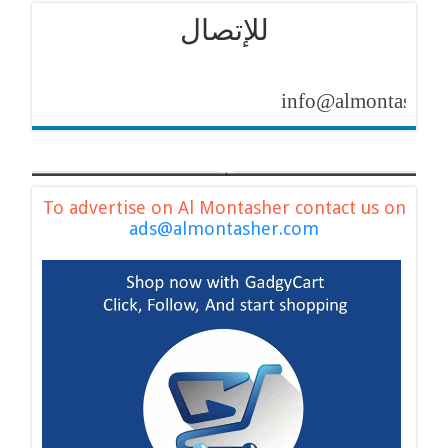
للإتصال
info@almontasher.com
To advertise on Al Montasher contact us on
ads@almontasher.com