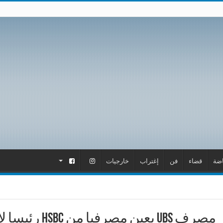
اضة
قضاء
فن
إغتراب
خارجيات
.
.
مصرف UBS يعين مصرفيا من HSBC رئيسا لإدارة الثروة في قطر