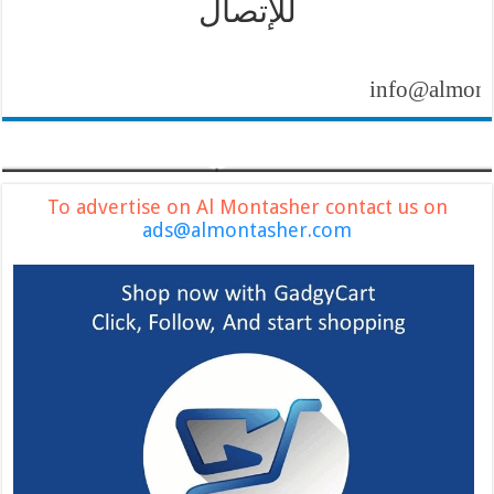
للإتصال
info@almontasher
To advertise on Al Montasher contact us on
ads@almontasher.com