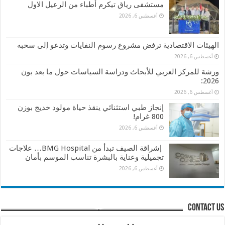
مستشفى رياق تيكرم أطباء من الرعيل الاول
أغسطس 6, 2026
الهيئات الاقتصادية ترفض مشروع رسوم النفايات وتدعو إلى سحبه
أغسطس 6, 2026
ورشة للمركز العربي للأبحاث ودراسة السياسات حول ما بعد بون
2026:
أغسطس 6, 2026
إنجاز طبي استثنائي ينقذ حياة مولود خديج بوزن
800 غرام!
أغسطس 6, 2026
إشراقة الصيف تبدأ من BMG Hospital… علاجات
تجميلية وعناية بالبشرة تناسب الموسم بأمان
أغسطس 6, 2026
contact us