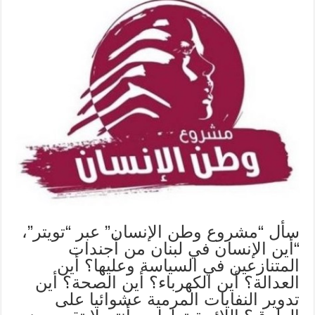
سأل “مشروع وطن الإنسان” عبر “تويتر”،
“أين الإنسان في لبنان من أجندات
المتنازعين في السياسة وعليها؟ أين
العدالة؟ أين الكهرباء؟ أين الصحة؟ أين
تدوير النفايات المرمية عشوائيا على