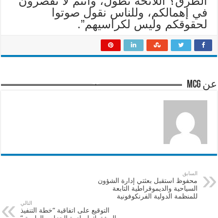
الطرق؟ اللائحة تطول، وأنتم لا تقصرون
في إهمالكم، وللناس نقول صوتوا
لحقوقكم وليس لكراسيهم”.
عن mcg
السابق
محفوظ استقبل بعثتي إدارة الشؤون
السياحية والديموقراطية التابعة
للمنظمة الدولية الفرنكوفونية
التالي
التوقيع على اتفاقية “خطة التنفيذ
المشترك لمبادرة الحزام والطريق”