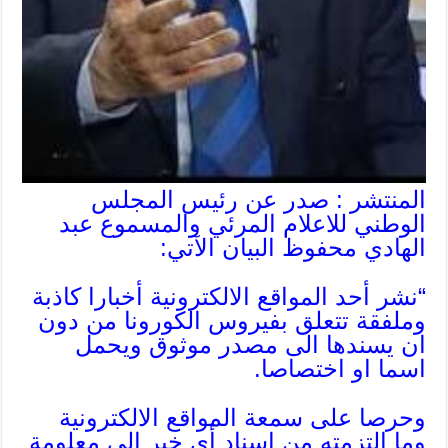
المنتشر : صدر عن رئيس المجلس
الوطني للاعلام المرئي والمسموع عبد
الهادي محفوظ البيان الآتي:
“نشر أحد المواقع الالكترونية أخبارا كاذبة
وملفقة تتعلق بفيروس الكورونا من دون
ان يسندها الى مصدر موثوق ويحمل
اسما او اختصاصا.
وحرصا على سمعة المواقع الالكترونية
وما التزمته من إسناد أي خبر إلى معلومة