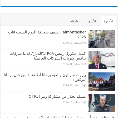
الأخيرة
الأشهر
تعليقات
almontasher :رصيف صحافة اليوم السبت 8آب
2026
أغسطس 8, 2026
كميل مكرزل رئيس PCA لـ”الديار”: لدينا شركات
تنافس كبريات الشركات العالميّة
أغسطس 8, 2026
بيروت ماراثون وبلدية برمانا أطلقتا « مهرجان برمانا
للركض»
أغسطس 8, 2026
مسلم يحذر من مشاركة رمز الـOTP
أغسطس 7, 2026
هل تخلف بعثة أوروبية “اليونيفيل” بعد انتهاء ولايتها… وهل من ضمانة