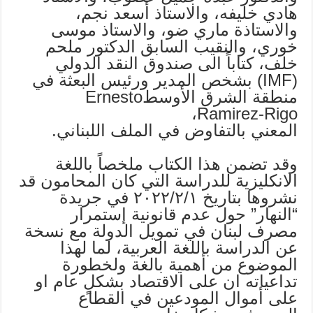
هادي خليفه، والاستاذ أسعد نجم،
والاستاذة ماري ضو، والاستاذ موسى
خوري، والنقيب السابق الدكتور ملحم
خلف، كتاباً الى صندوق النقد الدولي
(IMF) بشخص المدير ورئيس البعثة في
منطقة الشرق الأوسط Ernesto
Ramirez-Rigo،
المعني بالتفاوض في الملف اللبناني.
وقد تضمن هذا الكتاب ملخصاً باللغة
الانكليزية للدراسة التي كان المحامون قد
نشروها بتاريخ ٢٠٢٢/٢/١ في جريدة
“النهار” حول عدم قانونية إستمرار
مصرف لبنان في تمويل الدولة مع نسخة
عن الدراسة باللغة العربية، لما لهذا
الموضوع من أهمية بالغة ولخطورة
تداعياته ان على الاقتصاد بشكلٍ عام او
على أموال المودعين في القطاع