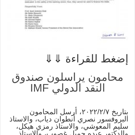
إضغط للقراءة ⇓⇓
محامون يراسلون صندوق
النقد الدولي IMF
بتاريخ ٢٠٢٢/٢/٧، أرسل المحامون
البروفسور نصري أنطوان دياب، والاستاذ
سليم المعوشي، والاستاذ رمزي هيكل،
والدكتور عبده جميل غصوب، والاستاذ