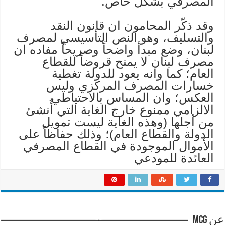
المصرفي بشكل خاص.
وقد ذكّر المحامون ان قانون النقد
والتسليف، وهو النص التأسيسي لمصرف
لبنان، وضع مبدأ واضحاً وصريحاً مفاده ان
مصرف لبنان لا يمنح قروضاً للقطاع
العام؛ كما وانه يعود للدولة تغطية
خسارات المصرف المركزي وليس
العكس؛ وان المساس بالاحتياطي
الالزامي ممنوع خارج الغاية التي أُنشئ
من أجلها (وهذه الغاية ليست تمويل
الدولة والقطاع العام)؛ وذلك حفاظاً على
الأموال الموجودة في القطاع المصرفي
العائدة للمودعي
عن mcg