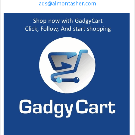
ads@almontasher.com