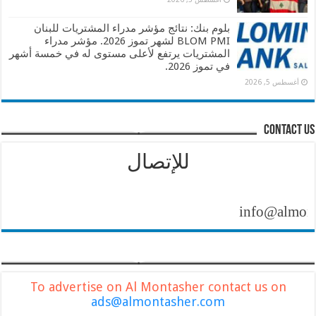
بلوم بنك: نتائج مؤشر مدراء المشتريات للبنان
BLOM PMI لشهر تموز 2026. مؤشر مدراء
المشتريات يرتفع لأعلى مستوى له في خمسة أشهر
في تموز 2026.
أغسطس 5, 2026
contact us
للإتصال
info@almontashe
To advertise on Al Montasher contact us on
ads@almontasher.com