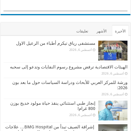
الأخيرة
الأشهر
تعليقات
مستشفى رياق تيكرم أطباء من الرعيل الاول
أغسطس 6, 2026
الهيئات الاقتصادية ترفض مشروع رسوم النفايات وتدعو إلى سحبه
أغسطس 6, 2026
ورشة للمركز العربي للأبحاث ودراسة السياسات حول ما بعد بون
2026:
أغسطس 6, 2026
إنجاز طبي استثنائي ينقذ حياة مولود خديج بوزن
800 غرام!
أغسطس 6, 2026
إشراقة الصيف تبدأ من BMG Hospital… علاجات