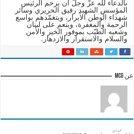
بالدعاء لله عزّ وجلّ أن يرحم الرئيس
المؤسس الشهيد رفيق الحريري وسائر
شهداء الوطن الأبرار، ويتغمّدهم بواسع
الرحمة والمغفرة، وينعم على لبنان
وشعبه الطيّب بموفور الخير والأمن
والسلام والاستقرار والازدهار.
عن mcg
السابق