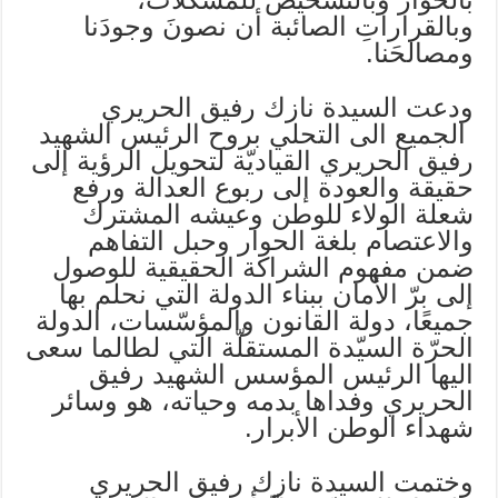
وبالقراراتِ الصائبة أن نصونَ وجودَنا
ومصالحَنا.
ودعت السيدة نازك رفيق الحريري
الجميع الى التحلي بروح الرئيس الشهيد
رفيق الحريري القياديّة لتحويل الرؤية إلى
حقيقة والعودة إلى ربوع العدالة ورفع
شعلة الولاء للوطن وعيشه المشترك
والاعتصام بلغة الحوار وحبل التفاهم
ضمن مفهوم الشراكة الحقيقية للوصول
إلى برّ الأمان ببناء الدولة التي نحلم بها
جميعًا، دولة القانون والمؤسّسات، الدولة
الحرّة السيّدة المستقلّة التي لطالما سعى
اليها الرئيس المؤسس الشهيد رفيق
الحريري وفداها بدمه وحياته، هو وسائر
شهداء الوطن الأبرار.
وختمت السيدة نازك رفيق الحريري