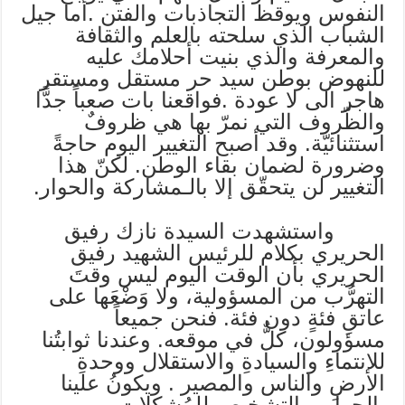
النفوس ويوقظ التجاذبات والفتن .أما جيل
الشباب الذي سلحته بالعلم والثقافة
والمعرفة والذي بنيت أحلامك عليه
للنهوض بوطن سيد حر مستقل ومستقر
هاجر الى لا عودة .فواقعنا بات صعباً جدًّا
والظّروف التي نمرّ بها هي ظروفٌ
استثنائيّة. وقد أصبح التغيير اليوم حاجةً
وضرورة لضمان بقاء الوطن. لكنّ هذا
التغيير لن يتحقّق إلا بالـمشاركة والحوار.
واستشهدت السيدة نازك رفيق
الحريري بكلام للرئيس الشهيد رفيق
الحريري بأن الوقت اليوم ليس وقتَ
التهرُّب من المسؤولية، ولا وَضْعَها على
عاتقِ فئةٍ دون فئة. فنحن جميعاً
مسؤولون، كلٌّ في موقعه. وعندنا ثوابتُنا
للانتماءِ والسيادةِ والاستقلال ووحدةِ
الأرضِ والناس والمصير . ويكونُ علينا
بالحوار وبالتشخيص للمُشكلات،