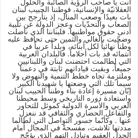
أنت يا صاحب الرؤية الصائبة والحلول
العقلانيّة والإنسانية، فوطننا الحبيب لبنان
بات بعيدًا وصعب المنال، إذ يتأرجح بين
الصعاب والتحدّيات وعجز الدولة عن تلبية
أدنى حقوق مواطنيها. فلبناننا الذي ناضلت
وضحّيت بالغالي والثمين حتى تحافظ عليه
وطناً نهائياً لكل أبنائه، وبلداً عربياً في
انتمائه قد بات أحلاماً. فالبلدان العربية
التي لطالمت احتضنت لبنان واللبنانيين
جميعاً، وبقيت قياداتهم ثابتة في دعمنا
وملتزمة تجاه خطط التنمية والنهوض ولا
سيما تلك التي وضعتها يا شهيدنا الكبير
إبّان مسيرة إعادة بناء وطننا الحبيب لبنان
واستعادة دوره التاريخي وسط محيطنا
العربي والأسرة الدولية كموئل للتحاور
والتفاعل الحضاري والثقافي قد ننعزل
عنها . وكأنّما جسور التواصل التي لطالما
مددتها تلاشت، مفسحةً في المجال أمام
الجدل العقيم وتبادل التهم الذي يؤجّج