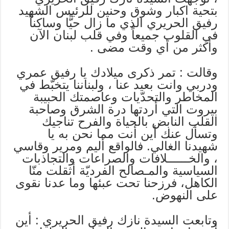
بتحية اكبار وشوق وحنين للرئيس الشهيد
رفيق الحريري الذي ما زال حيًّا وساكناً
في القلوب جميعاً وفي قلب لبنان الآن
وأكثر من أي وقت مضى .
وقالت : تمر ذكرى ميلادك يا رفيق عمري
ودربي وانت بعيد عنا ، ولبناننا يتخبّط في
المخاطر والتحدّيات وعاصمتك الحبيبة
بيروت التي أردتها درة الشرق وصاحبة
القلب النابض بالحياة والفرح تناجيك
وتسأل عنك أين أنت مما نحن به يا
شهيدنا الغالي. فالواقع أليم ومرير وقاسي
، والخــــــلافات والصراعات والتجاذبات
السياسية والمـصالح الفرديّة أثقلت منّا
الكاهل، فرزحنا تحت عبئها وما عدنا نقوى
على النهوض.
وتابعت السيدة نازك رفيق الحريري : أين