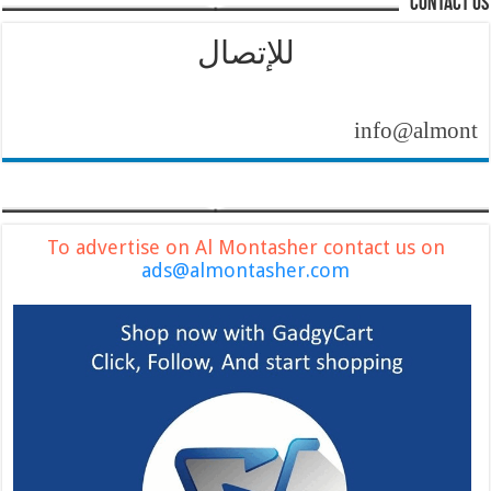
contact us
للإتصال
info@almontasher.c
To advertise on Al Montasher contact us on
ads@almontasher.com