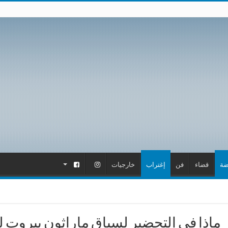
ضة
قضاء
فن
إغتراب
خارجيات
.
.
ماذا في التحضير لسباق ماراثون بيروت لعام 22