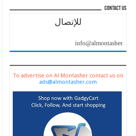
contact us
للإتصال
info@almontasher.com
To advertise on Al Montasher contact us on
ads@almontasher.com