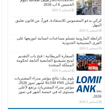
almontasher:رصيف صحافة اليوم
الخميس 6 اب 2026
أغسطس 5, 2026
كركي يدعو المضمونين للاستفادة، فوراً، من قانون تعليق
المهل
أغسطس 5, 2026
الرابطة المارونية تتسلم مساعدات انسانية لتوزيعها على
القرى المسيحية الحدودية
أغسطس 5, 2026
السفارة البريطانية : فتح باب التقديم
لمنح تشيفننغ الجامعية التابعة لحكومة
المملكة المتحدة
أغسطس 5, 2026
بلوم بنك: نتائج مؤشر مدراء المشتريات
للبنان BLOM PMI لشهر تموز 2026.
مؤشر مدراء المشتريات يرتفع لأعلى
مستوى له في خمسة أشهر في تموز
2026.
أغسطس 5, 2026