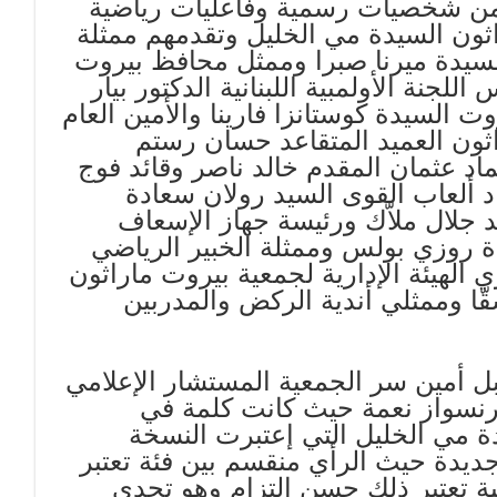
دعوين من شخصيات رسمية وفاعليات رياضية
ثون السيدة مي الخليل وتقدمهم ممثلة
السيدة ميرنا صبرا وممثل محافظ بيروت
لجنة الأولمبية اللبنانية الدكتور بيار
 السيدة كوستانزا فارينا والأمين العام
اثون العميد المتقاعد حسان رستم
اد عثمان المقدم خالد ناصر وقائد فوج
د ألعاب القوى السيد رولان سعادة
د جلال ملاّك ورئيسة جهاز الإسعاف
ة روزي بولس وممثلة الخبير الرياضي
لهيئة الإدارية لجمعية بيروت ماراثون
قّا وممثلي أندية الركض والمدربين
بل أمين سر الجمعية المستشار الإعلامي
رنسواز نعمة حيث كانت كلمة في
ة مي الخليل التي إعتبرت النسخة
يبي 542 بداية مغامرة جديدة حيث الرأي منقسم بين فئة تعتبر
ية تعتبر ذلك حسن إلتزام وهو تحدي