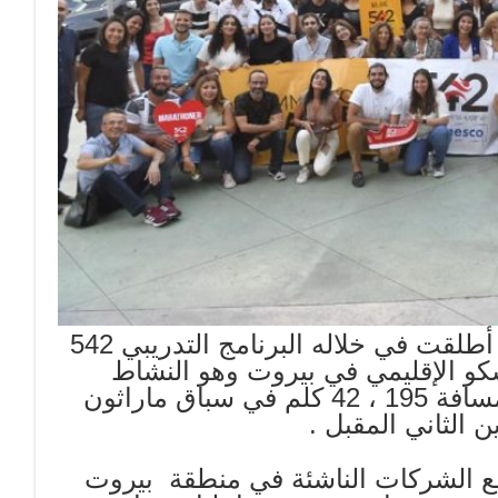
عقدت جمعية بيروت ماراثون مؤتمراً صحفياً أطلقت في خلاله البرنامج التدريبي 542
كو الإقليمي في بيروت وهو النشاط
المخصص لإعداد العدائين والعداءات لركض مسافة 195 ، 42 كلم في سباق ماراثون
مع الشركات الناشئة في منطقة بيروت