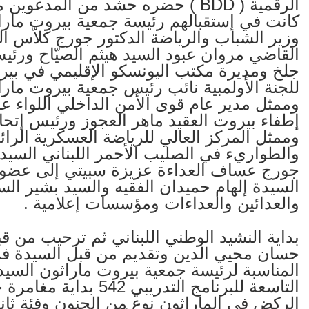
الرقمية ( BDD ) حضره حشد من الم
كانت في إستقبالهم رئيسة جمعية بيروت مارا
وزير الشباب والرياضة الدكتور جورج كلاّس 
القاضي مروان عبود السيد هيثم الصيّاح ورئيس ال
جلخ ومديرة مكتب اليونسكو الإقليمي في بيروت
للجنة الأولمبية نائب رئيس جمعية بيروت مار
وممثل مدير عام قوى الأمن الداخلي اللواء عم
إطفاء بيروت العقيد ماهر العجوز ورئيس إتحا
وممثل المركز العالي للرياضة العسكرية الرائ
والطواريء في الصليب الأحمر اللبناني السيد
جورج عساف العداءة عزيزة سبيتي إلى عضوي ا
السيدة إلهام حميدان الفقيه والسيد بشير الس
والعدائين والعداءات ومؤسسات إعلامية .
بداية النشيد الوطني اللبناني ثم ترحيب من ق
حسان محيي الدين وتقديم من قبل السيدة ف
المناسبة لرئيسة جمعية بيروت ماراثون السيد
التاسعة للبرنامج التدر
الركض في الماراثون نوع من الجنون وفئة ثان