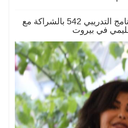
جمعية بيروت ماراثون أطلقت البرنامج التدريبي 542 بالشراكة مع
قليمي في بيروت