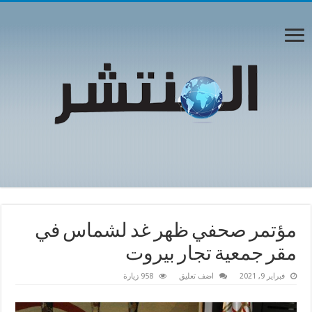
مؤتمر صحفي ظهر غد لشماس في
مقر جمعية تجار بيروت
فبراير 9, 2021
اضف تعليق
958 زيارة