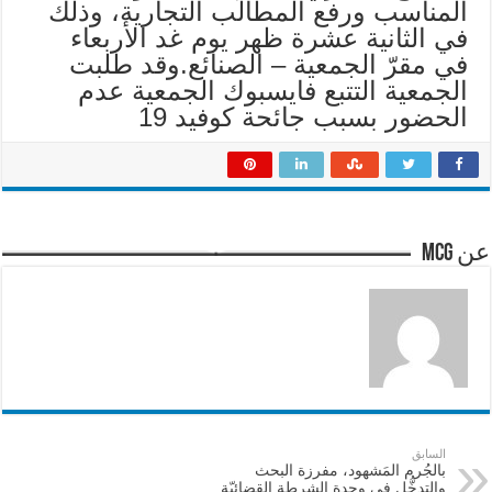
المناسب ورفع المطالب التجارية، وذلك
في الثانية عشرة ظهر يوم غد الأربعاء
في مقرّ الجمعية – الصنائع.وقد طلبت
الجمعية التتبع فايسبوك الجمعية عدم
الحضور بسبب جائحة كوفيد 19
عن mcg
السابق
بالجُرم المَشهود، مفرزة البحث
والتدخُّل في وحدة الشرطة القضائيّة