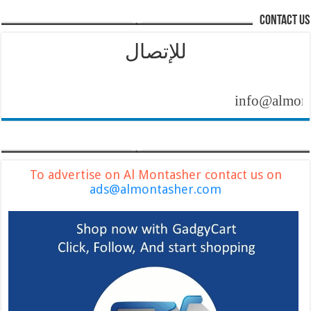
contact us
للإتصال
info@almontashe
To advertise on Al Montasher contact us on
ads@almontasher.com