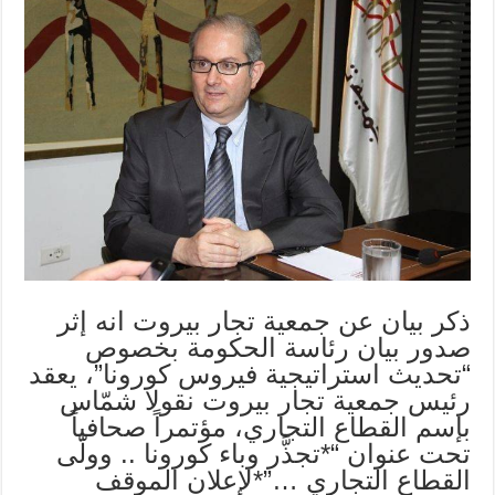
ذكر بيان عن جمعية تجار بيروت انه إثر
صدور بيان رئاسة الحكومة بخصوص
“تحديث استراتيجية فيروس كورونا”، يعقد
رئيس جمعية تجار بيروت نقولا شمّاس
بإسم القطاع التجاري، مؤتمراً صحافياً
تحت عنوان “*تجذَّر وباء كورونا .. وولّى
القطاع التجاري …”*لإعلان الموقف