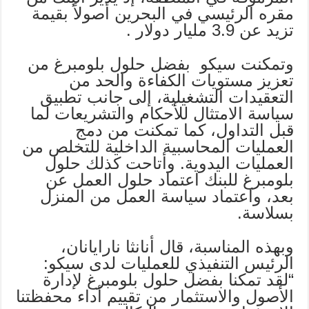
مقره الرئيسي في البحرين أصولاً بقيمة
تزيد عن 3.9 مليار دولار .
وتمكنت سيكو بفضل حلول بلومبرغ من
تعزيز مستويات الكفاءة والحد من
التعقيدات التشغيلية، إلى جانب تطبيق
سياسة الامتثال للأحكام والتشريعات لما
قبل التداول، كما تمكنت من دمج
العمليات المحاسبية الداخلية للتخلص من
العمليات اليدوية. وأتاحت كذلك حلول
بلومبرغ للبنك اعتماد حلول العمل عن
بعد، واعتماد سياسة العمل من المنزل
بسلاسة.
وبهذه المناسبة، قال أنانثا نارايانان،
الرئيس التنفيذي للعمليات لدى سيكو:
“لقد تمكنا بفضل حلول بلومبرغ لإدارة
الأصول والاستثمار من تقييم أداء محفظتنا