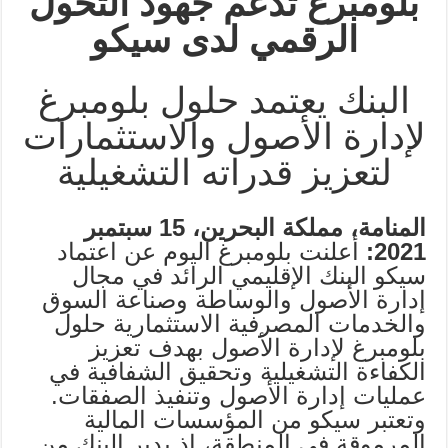
بلومبرغ تدعم جهود التحول
الرقمي لدى سيكو
البنك يعتمد حلول بلومبرغ
لإدارة الأصول والاستثمارات
لتعزيز قدراته التشغيلية
المنامة، مملكة البحرين،
15
سبتمبر
2021:
أعلنت بلومبرغ اليوم عن اعتماد
سيكو البنك الإقليمي الرائد في مجال
إدارة الأصول والوساطة وصناعة السوق
والخدمات المصرفية الاستثمارية حلول
بلومبرغ لإدارة الأصول بهدف تعزيز
الكفاءة التشغيلية وتحقيق الشفافية في
عمليات إدارة الأصول وتنفيذ الصفقات.
وتعتبر سيكو من المؤسسات المالية
المرموقة في المنطقة، إذ يدير البنك من