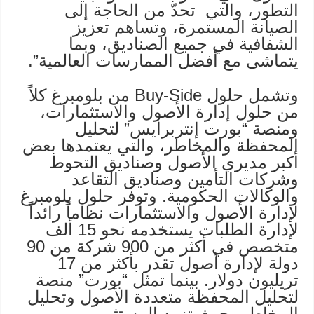
التطور، والتي تحدّ من الحاجة إلى
الصيانة المستمرة، وتساهم تعزيز
الشفافية في جميع الصناديق، وبما
يتماشى مع أفضل الممارسات العالمية”.
وتشمل حلول Buy-Side من بلومبرغ كلاً
من حلول إدارة الأصول والاستثمارات،
ومنصة “بورت إنتربرايس” لتحليل
المحفظة والمخاطر، والتي يعتمدها بعض
أكبر مديري الأصول وصناديق التحوط
وشركات التأمين وصناديق التقاعد
والوكالات الحكومية. وتوفر حلول بلومبرغ
لإدارة الأصول والاستثمارات نظاماً رائداً
لإدارة الطلبات يستخدمه نحو 15 ألف
متخصص في أكثر من 900 شركة من 90
دولة لإدارة أصول تقدر بأكثر من 17
تريليون دولار. بينما تمثل “بورت” منصة
لتحليل المحفظة متعددة الأصول وتحليل
المخاطر، حيث تزود المستثمرين