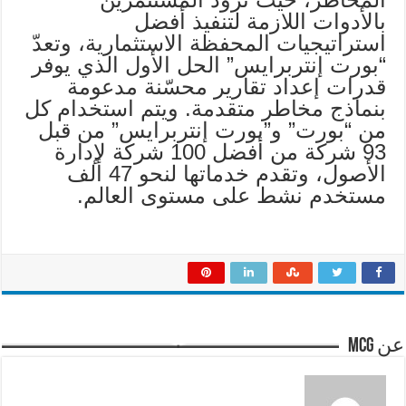
بالأدوات اللازمة لتنفيذ أفضل
استراتيجيات المحفظة الاستثمارية، وتعدّ
“بورت إنتربرايس” الحل الأول الذي يوفر
قدرات إعداد تقارير محسّنة مدعومة
بنماذج مخاطر متقدمة. ويتم استخدام كل
من “بورت” و”بورت إنتربرايس” من قبل
93 شركة من أفضل 100 شركة لإدارة
الأصول، وتقدم خدماتها لنحو 47 ألف
مستخدم نشط على مستوى العالم.
عن mcg