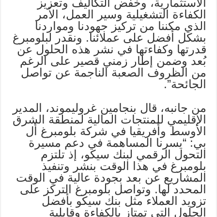
الاستثمارية، وخفض التكاليف وتعزيز
الكفاءة التشغيلية وسير العمل، الأمر
الذي مكننا من تركيز جهودنا ومواردنا
بشكل أفضل على عملائنا. ونقدر لبلومبرغ
قدرتها وكفاءتها في نشر هذه الحلول عن
بُعد وضمن إطار زمني قصير على الرغم
من الظروف الصعبة الناجمة عن تواصل
الجائحة”.
من جانبه، قال بنجامين غروليموند، المدير
الإقليمي للمنتجات المالية لمنطقة الشرق
الأوسط وأفريقيا في شركة بلومبرغ أل
بي: “يسرنا المساهمة في دعم مسيرة
التحول الرقمي لبنك سيكو، إذ تلتزم
بلومبرغ في هذا الوقت بنشر وتنفيذ
المشاريع عن بعد بجودة عالية في الوقت
المحدد لها. وتواصل بلومبرغ التركز على
تزويد العملاء مثل بنك سيكو بأفضل
الحلول التي تمتاز بالكفاءة وقابلية