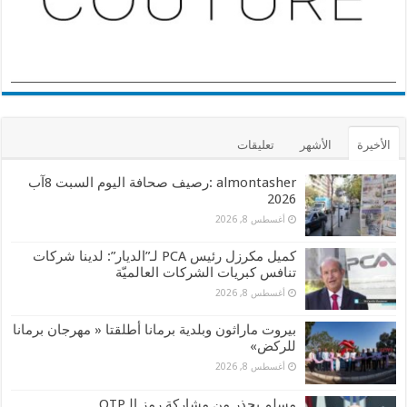
الأخيرة
الأشهر
تعليقات
almontasher :رصيف صحافة اليوم السبت 8آب
2026
أغسطس 8, 2026
كميل مكرزل رئيس PCA لـ”الديار”: لدينا شركات
تنافس كبريات الشركات العالميّة
أغسطس 8, 2026
بيروت ماراثون وبلدية برمانا أطلقتا « مهرجان برمانا
للركض»
أغسطس 8, 2026
مسلم يحذر من مشاركة رمز الـOTP