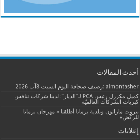
أحدث المقالات
almontasher :رصيف صحافة اليوم السبت 8آب 2026
كميل مكرزل رئيس PCA لـ”الديار”: لدينا شركات تنافس
كبريات الشركات العالميّة
بيروت ماراثون وبلدية برمانا أطلقتا « مهرجان برمانا
للركض»
إعلانات