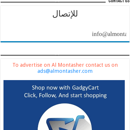
contact us
للإتصال
info@almontasher.c
To advertise on Al Montasher contact us on
ads@almontasher.com