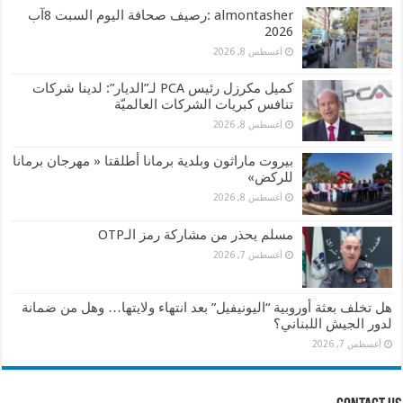
almontasher :رصيف صحافة اليوم السبت 8آب
2026
أغسطس 8, 2026
كميل مكرزل رئيس PCA لـ”الديار”: لدينا شركات
تنافس كبريات الشركات العالميّة
أغسطس 8, 2026
بيروت ماراثون وبلدية برمانا أطلقتا « مهرجان برمانا
للركض»
أغسطس 8, 2026
مسلم يحذر من مشاركة رمز الـOTP
أغسطس 7, 2026
هل تخلف بعثة أوروبية “اليونيفيل” بعد انتهاء ولايتها… وهل من ضمانة
لدور الجيش اللبناني؟
أغسطس 7, 2026