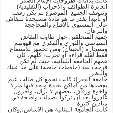
كانت بدايات طروحات الإمام الصدر
العابرة الطوائف والأحزاب (التقليدية)
ويتوقف الجميع. الموضوع لم يكن رفضا
او تأييدا بقدر ما هو مادة مستجدة للنقاش
عالي المستوى بالاقناع والمحاججة
والبرهان.
جميع المتحلقين حول طاولة النقاش
السياسي والثوري والفكري مع قهوتهم
وسيجارة (الجيتان) ومن تجمهر للاستماع
فقط لقلة قراءة او تحزب، كلهم، كان
همهم الجامعة اللبنانية، حيث لم تكن
فرخت بعد (جامعات خاصة) على مد عينك
والنظر.
جامعة الفقراء كانت تجمع كل طالب علم
يقصدها من أماكن بعيدة ويجد فيها منزلا
وأخوة ورفاق، بعضهم لا يزال، وآخرون
غادروا بعد أن تركوا بصمات واضحة في
ميادين كثيرة.
كانت الجامعة اللبنانية هي الاساس، وكان