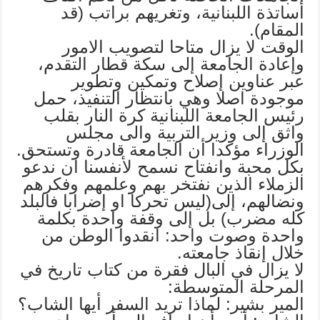
أساتذة اللبنانية، وتغريهم براتب (قد
المقام).
الوقت لا يزال متاحا لتصويب الامور
وإعادة الجامعة إلى سكة قطار التقدم،
عبر عناوين إصلاح وتمكين وتطوير
موجودة اصلا وهي بانتظار التنفيذ، حمل
رئيس الجامعة اللبنانية كرة النار بقلب
واثق إلى وزير التربية والى مجلس
الوزراء مؤكدا أن الجامعة قادرة وتستحق.
بكل محبة وانفتاح نسمح لأنفسنا ان ندعو
الزملاء الذين نفتخر بهم وعلمهم وفكرهم
ونضالهم، إلى(ليس تحركا او إضرابا فالبلد
كله مضرب) بل إلى وقفة واحدة بكلمة
واحدة وصوت واحد: انقدوا الوطن من
خلال إنقاذ جامعته.
لا يزال في البال فقرة من كتاب تاريخ في
المرحلة المتوسطة:
المير بشير: لماذا تريد السفر أيها الشاب؟