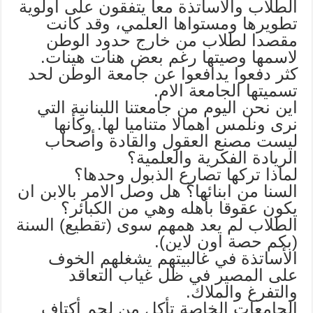
الطلاب والأساتذة معا يتفقون على أولوية
تطويرها ومستواها العلمي، وقد كانت
مقصدا لطلاب من خارج حدود الوطن
لاسمها وصيتها رغم بعض هنات هينات.
كثر دفعوا يدافعوا عن جامعة الوطن لحد
تسميتها الجامعة الام.
اين نحن اليوم من جامعتنا اللبنانية التي
نرى ونلمس اهمالا متناميا لها. وكأنها
ليست مصنع العقول والقادة وأصحاب
الريادة الفكرية والعلمية؟
لماذا تركها تصارع الذبول وحدها؟
السنا من ابنائها؟ هل وصل الامر بالابن ان
يكون عقوقا بأهله وهي من الكبائر؟
الطلاب لم يعد همهم سوى (تقطيع) السنة
(بكم حصة اون لاين).
الأساتذة في غالبيتهم يشغلهم الخوف
على المصير في ظل غياب التعاقد
والتفرغ والملاك.
الجامعات الخاصة تأكل من لحم أكتاف