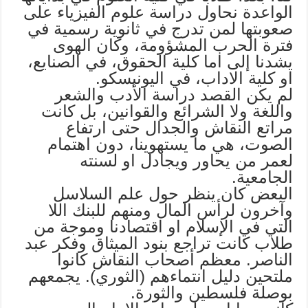
الواعدة نحاول دراسة علوم الفيزياء على
صعوبتها لمن تدرج في ثانوية رسمية في
فترة الحرب المشؤومة، وكان الهوى
يشدنا إلى اما كلية الحقوق، في الصنايع،
او كلية الاداب، في اليونيسكو.
لم يكن القصد دراسة الأدب والشعر
واللغة ولا الشرائع والقوانين، بل كانت
مراتع النقاش والجدال حتى ارتفاع
الصوت، هي ما يستهوينا، دون اهتمام
لعمر من يحاور ويجادل او لسنته
الجامعية.
البعض كان ينظر حول علم السلاسل
وآخرون لرأس المال ومنهم للبنك اللا
التي في الإسلام او اقتصادنا وموجة من
طلاب كانت تراجع بنود الميثاق وفكر عبد
الناصر. معظم أصحاب النقاش كانوا
ملتحين دليل انتماءهم (الثوري). يجمعهم
بوصلة فلسطين والثورة.