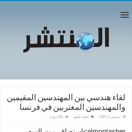
لقاء هندسي بين المهندسين المقيمين
والمهندسين المغتربين في فرنسا
ديسمبر 2, 2025
اضف تعليق
203 زيارة
almontasher>استضاف بيت السفير