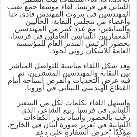
اللبناني في فرنسا، لقاء موسعا جمع نقيب
المهندسين في بيروت المهندس فادي حنا
وأعضاء من مجلس النقابة، الحاليين
والسابقين، مع عدد كبير من المهندسين
المعماريين اللبنانيين العاملين في فرنسا،
بحضور الرئيس المدير العام للمؤسسة
العامة للاسكان روني لحود.
وقد شكل اللقاء مناسبة للتواصل المباشر
بين النقابة والمهندسين المنتشرين، تم
فيه عرض التحديات والفرص المتاحة أمام
القطاع الهندسي اللبناني في أوروبا.
واستهل اللقاء بكلمات لكل من السفير
اللبناني في فرنسا ربيع الشاعر، الذي
رحّب بالحضور وأشاد بدور الكفاءات
اللبنانية في تعزيز صورة لبنان في الخارج،
مؤكّدًا “حرص السفارة على دعم