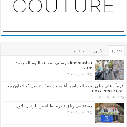
الأخيرة
الأشهر
تعليقات
almontasher:رصيف صحافة اليوم الجمعة 7 اب
2026
أغسطس 7, 2026
قريباً.. علي ياغي يجدد الحماس بأغنية جديدة ” رح ضل ” بالتعاون مع
Boss Production
أغسطس 6, 2026
مستشفى رياق تيكرم أطباء من الرعيل الاول
أغسطس 6, 2026