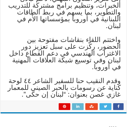
الخبرات، وتنظيم برامج مشتركة للتدريب
والتطوير، بما يسهم في ربط الطاقات
اللبنانية في أوروبا بمؤسساتها الأم في
لبنان.
واختتم اللقاء بنقاشات مفتوحة بين
الحضور، ركّزت على سبل تعزيز دور
الاغتراب الهندسي في دعم القطاع داخل
لبنان وفي توسيع شبكة العلاقات المهنية
في أوروبا.
وقدم النقيب حنا للسفير الشاعر ٤٤ لوحة
كناية عن رسومات بالحبر الصيني للمعمار
غازي غصن بعنوان: “لبنان إن حكى”.