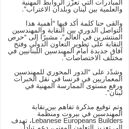
المبادرات التي تعزّز الروابط المهنية
والعلمية بين لبنان وبلدان الاغتراب”.
والقى حنا كلمة أكد فيها “أهمية هذا
التواصل الدوري بين النقابة والمهندسين
المنتشرين في العالم”، مشيرًا إلى “حرص
النقابة على تطوير التعاون الدولي وفتح
آفاق جديدة أمام المهندسين اللبنانيين في
مختلف الاختصاصات”.
وشدّد على “الدور المحوري للمهندسين
المعماريين في فرنسا في نقل الخبرات
ورفع مستوى الممارسة المهنية في
لبنان”.
وتم توقيع مذكرة تفاهم بين نقابة
المهندسين في بيروت ومنظّمة
Lebanese Europeans Builders، تهدف
إلى تعزيز التعاون المهني، دعم تبادل