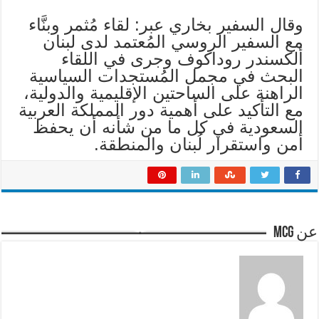
وقال السفير بخاري عبر: لقاء مُثمر وبنَّاء
مع السفير الروسي المُعتمد لدى لبنان
ألكسندر روداكوف وجرى في اللقاء
البحث في مجمل المُستجدات السياسية
الراهنة على الساحتين الإقليمية والدولية،
مع التأكيد على أهمية دور المملكة العربية
السعودية في كل ما من شأنه أن يحفظ
أمن واستقرار لُبنان والمنطقة.
عن mcg