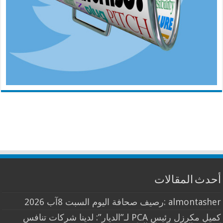
أحدث المقالات
almontasher :رصيف صحافة اليوم السبت 8آب 2026
كميل مكرزل رئيس PCA لـ”الديار”: لدينا شركات تنافس