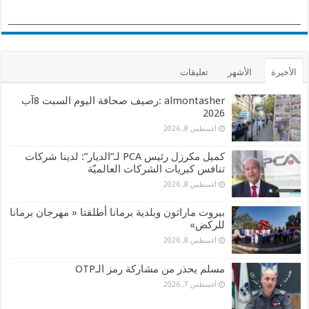
الأخيرة
الأشهر
تعليقات
almontasher :رصيف صحافة اليوم السبت 8آب
2026
أغسطس 8, 2026
كميل مكرزل رئيس PCA لـ”الديار”: لدينا شركات
تنافس كبريات الشركات العالميّة
أغسطس 8, 2026
بيروت ماراثون وبلدية برمانا أطلقتا « مهرجان برمانا
للركض»
أغسطس 8, 2026
مسلم يحذر من مشاركة رمز الـOTP
أغسطس 7, 2026