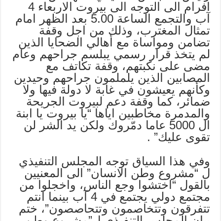
افرام الى التوجه الى بيروت الاربعاء 4
آب والتجمع الساعة 5.00 بعد الظهر امام
تمثال المغترب، وذلك من اجل وقفة
تضامن ومواساة مع أهالي الضحايا الذين
لم يتخذ قرار رسمي يبلسم جراحهم وعام
مضى على نكبتهم، وقفة تكاتف مع
المصابين الذين يلملمون جراحهم وحيدين
وكأنهم يعيشون في غابة لا دولة فيها ولا
ضمائر، كما وقفة دعم لبيروت الجريحة
والمدمرة مخاطبين اياها “يا بيروت يا ابنة
ال 5000 عاما دمّروك ولكن يد الشر لن
تقوى عليك” .
وفي هذا السياق توجه المجلس التنفيذي
ل “مشروع وطن الانسان” الى المعنيين
بالقول “اختشوا وجع الناس، واخجلوا من
مجتمع دولي يجتمع في 4 آب بينما انتم
تتفرقون وتتخاصمون وتتحاصصون”، ختم
بيان المجلس التنفيذي ل”مشروع وطن