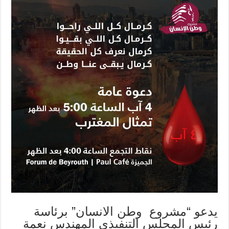
يدعو “مشروع وطن الانسان” برئاسة
رئيس المجلس التنفيذي المهندس نعمة