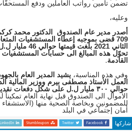
تضمن تأمين رواتب العاملين ودفع المستحقّات ا
وعليه،
709 قضى بموجبه إعطاء المستشفيات المتعاقدة معه سلفات مالية عن شهر
الثاني 2021 بلغت
تحوّل هذه المبالغ الى حسابات المستشفيات والل
القادمة
.
وفي هذه المناسبة،
يشيد المدير العام بالجهو
العمل الأستاذ مصطفى بيرم ووزير المالية ال
حوالي ٣٠٠ مليار ل.ل على شكل دفعات نقدية وسندات خزينة،
الأموال الى الصندوق قبل نهاية العام تمكيناً 
للمضمونين وبخاصة الصحية منها (الاستشفاء و
أمان إجتماعي في البلد
LinkedIn
Stumbleupon
Twitter
Facebook
شاركها