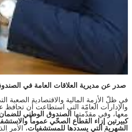
صدر عن مديرية العلاقات العامة في الصندو
في ظلّ الأزمة المالية والاقتصادية الصعبة الت
والإدارات العامّة التي استطاعت أن تحافظ على
معها، وفي مقدّمتها
الصندوق الوطني للضمان 
كبيرتين إزاء القطاع الصحّي عموماً والاستشف
الشهرية التي يسددها للمستشفيات
، الأمر ا