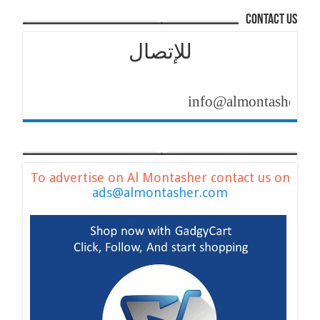
contact us
للإتصال
info@almontasher.com
To advertise on Al Montasher contact us on
ads@almontasher.com