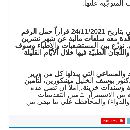
لمتوجّبة عليها.
أصدر مدير عام الصندوق الدكتور محمد كركي بتاريخ 24/11/2021 قراراً حمل الرقم
تشرين
 قيمتها حوالي 46 مليار ل.ل. توزّع بين المستشفيات والأطباء وسوف
جان الطبيّة فيها خلال الأيّام القليلة
د والمساعي التي يبذلها كل من وزير
دكتور يوسف الخليل مشكورين، لتأمين
آملاً أن تصل هذه
له من الاستمرار بتأمين التقديمات
الدواء) والمحافظة على ما تبقى من
Pinterest