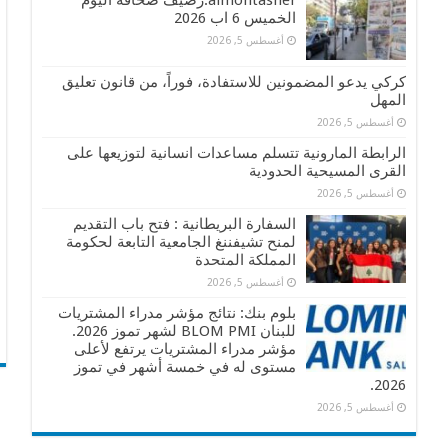
almontasher:رصيف صحافة اليوم
الخميس 6 اب 2026
أغسطس 5, 2026
كركي يدعو المضمونين للاستفادة، فوراً، من قانون تعليق
المهل
أغسطس 5, 2026
الرابطة المارونية تتسلم مساعدات انسانية لتوزيعها على
القرى المسيحية الحدودية
أغسطس 5, 2026
السفارة البريطانية : فتح باب التقديم
لمنح تشيفننغ الجامعية التابعة لحكومة
المملكة المتحدة
أغسطس 5, 2026
بلوم بنك: نتائج مؤشر مدراء المشتريات
للبنان BLOM PMI لشهر تموز 2026.
مؤشر مدراء المشتريات يرتفع لأعلى
مستوى له في خمسة أشهر في تموز
2026.
أغسطس 5, 2026