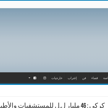
اضة
قضاء
فن
إغتراب
خارجيات
.
.
كركي : 46 مليار ل.ل للمستشفيات والأطباء