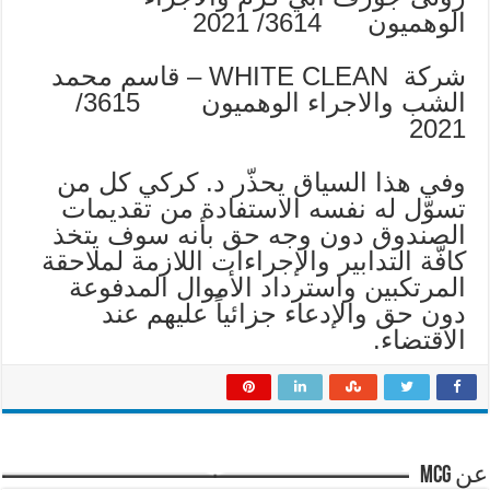
الوهميون 3614/ 2021
شركة WHITE CLEAN – قاسم محمد
الشب والاجراء الوهميون 3615/
2021
وفي هذا السياق يحذّر د. كركي كل من
تسوّل له نفسه الاستفادة من تقديمات
الصندوق دون وجه حق بأنه سوف يتخذ
كافّة التدابير والإجراءات اللازمة لملاحقة
المرتكبين واسترداد الأموال المدفوعة
دون حق والإدعاء جزائياً عليهم عند
الاقتضاء.
عن mcg