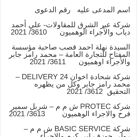
اسم المدعى عليه رقم الدعوى
شركة عبر الشرق للمقاولات- علي أحمد
دياب والأجراء الوهميون 3610/ 2021
السيدة نهلة احمد قصب صاحبة مؤسسة
المفتاح للتجارة العامة – محمد رامز جابر
والأجراء اوهميون 3611/ 2021
شركة شحادة اخوان 24 DELIVERY –
محمد رامز جابر وكل من يظهره
التحقيق 3612/ 2021
شركة PROTEC ش م م – شربل سمير
فرح والاجراء الوهميون 3613/ 2021
شركة BASIC SERVICE ش م م –
رولى جوزف ابي كرم والاجراء