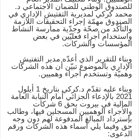
للصندوق الوطني للضمان الاجتماعي د.
محمد كركي لمديرية التفتيش الإداري في
الصندوق مهمّة إجراء التحقيقات اللازمة
والتأكّد من صحّة وجدّية ممارسة النشاط
واستخدام أجراء فعليّين في بعض
المؤسسات والشركات.
وبناء للتقرير الذي أعدّه مدير التفتيش
الإداري بالموضوع تبيّن أن هذه الشركات
وهميّة وتستخدم أجراء وهميين.
وبناء عليه تقدّم د.كركي بتاريخ 1 أيلول
2021 بالإدعاء الجزائي أمام النيابة العامة
المالية في بيروت بحق 6 شركات
والأجراء الوهميين المسجلين فيها، وطالب
بإسترداد المبالغ المدفوعة لهم دون وجه
حق وفيما يلي أسماء هذه الشركات ورقم
الدعوى: