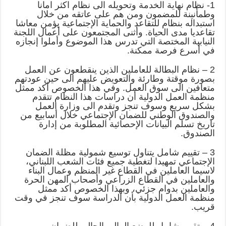
1- نظام نهاية الخدمة وتحويله الى نظام اكثر امانا
وطمأنينة للمضمون ومن هم على عاتقه من خلال
استبداله بنظام للتقاعد والحماية الإجتماعية يؤمن معاشا
تقاعديا مدى الحياة. وأثنى المجتمعون على أعمال اللجنة
النيابية المختصة التي تدرس هذا الموضوع وأملوا إنجازه
في أسرع فرصة ممكنة.
2 – نظام البطالة للعاملين الذين ينقطعون عن العمل
بصورة موقتة وطارئة والتعويض عليهم الى حين عودتهم
متعافين الى سوق العمل. وفي هذا الخصوص أكد ممثل
منظمة العمل الدولية أن دراسات هذا النظام تتقدم
بشكل سريع وسوف تنجز وتقدم الى وزارة العمل
والصندوق الوطني للضمان الإجتماعي خلال أسابيع من
تاريخ تسلم البيانات الإحصائية المطلوبة من إدارة
الصندوق.
3 – تقييم شامل يتناول توسيع شمولية مظلة الضمان
الإجتماعي تمهيدا لتغطية جميع فئات الشعب اللبناني،
لاسيما العاملين في القطاع غير المنظم وعمال البناء
والعاملين في القطاع الزراعي وأصحاب المهن الحرة
والعاملين بدوام جزئي، وبهذا الخصوص أكد ممثل
منظمة العمل الدولية بأن الدراسة سوف تنجز في وقت
قريب.
4 – تقييم شامل للوضع المالي الحالي للضمان