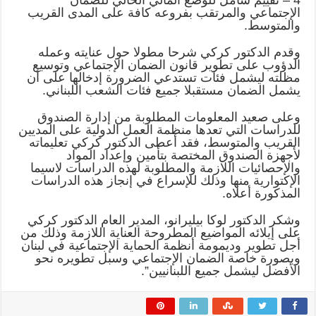
الإجتماعي والمرتقب بفروعه كافة على المدى القريب
والمتوسط.
وقدم الدكتور كركي شرحا مطولا حول عنايته وعمله
الدؤوب على تطوير قانون الضمان الإجتماعي وتوسيع
مظلته ليشمل فئات تستدعي الضرورة إدخالها على أن
يشمل الضمان مستقبلا جميع فئات الشعب اللبناني.
وعلى صعيد المعلومات المطلوبة من إدارة الصندوق
للدراسات التي تعدها منظمة العمل الدولية على المديين
القريب والمتوسط، فقد أعطى الدكتور كركي تعليماته
لأجهزة الصندوق المختصة بتأمين وإعداد المواد
والإحصائيات اللازمة والمطلوبة لهذه الدراسات لاسيما
الإكتوارية منها وذلك للإسراع في إنجاز هذه الدراسات
المذكورة أعلاه.
وشكر الدكتور لوكا بيليرانو، المدير العام الدكتور كركي
على إيلائه المواضيع المطروحة العناية اللازمة وذلك من
أجل تطوير وديمومة أنظمة الحماية الإجتماعية في لبنان
وبصورة خاصة الضمان الإجتماعي وسبل تطويره نحو
الأفضل ليشمل جميع اللبنانيين”.