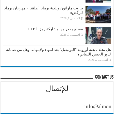
بيروت ماراثون وبلدية برمانا أطلقتا « مهرجان برمانا
للركض»
أغسطس 8, 2026
مسلم يحذر من مشاركة رمز الـOTP
أغسطس 7, 2026
هل تخلف بعثة أوروبية “اليونيفيل” بعد انتهاء ولايتها… وهل من ضمانة
لدور الجيش اللبناني؟
أغسطس 7, 2026
contact us
للإتصال
info@almontasher