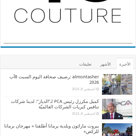
الأخيرة
الأشهر
تعليقات
almontasher :رصيف صحافة اليوم السبت 8آب
2026
أغسطس 8, 2026
كميل مكرزل رئيس PCA لـ”الديار”: لدينا شركات
تنافس كبريات الشركات العالميّة
أغسطس 8, 2026
بيروت ماراثون وبلدية برمانا أطلقتا « مهرجان برمانا
للركض»