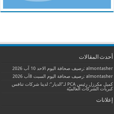
أحدث المقالات
almontasher :رصيف صحافة اليوم الاحد 10 آب 2026
almontasher :رصيف صحافة اليوم السبت 8آب 2026
كميل مكرزل رئيس PCA لـ”الديار”: لدينا شركات تنافس
كبريات الشركات العالميّة
إعلانات