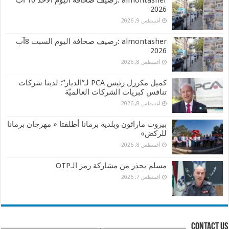
2026
أغسطس 9, 2026
almontasher :رصيف صحافة اليوم السبت 8آب
2026
أغسطس 8, 2026
كميل مكرزل رئيس PCA لـ”الديار”: لدينا شركات
تنافس كبريات الشركات العالميّة
أغسطس 8, 2026
بيروت ماراثون وبلدية برمانا أطلقتا « مهرجان برمانا
للركض»
أغسطس 8, 2026
مسلم يحذر من مشاركة رمز الـOTP
أغسطس 7, 2026
contact us