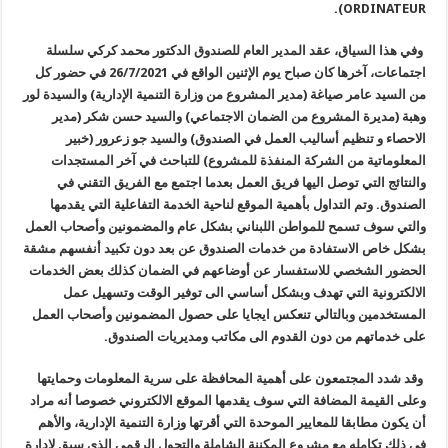
ORDINATEUR).
وفي هذا السياق، عقد المدير العام للصندوق الدكتور محمد كركي سلسلة
اجتماعات، آخرها كان صباح يوم الإثنين الواقع في 26/7/2021 في حضور كل
من السيد عامر صياغة (مدير المشروع من وزارة التنمية الإدارية) والسيدة لور
وهبة (مديرة المشروع من الضمان الاجتماعي) والسيد حسن شكر (مدير
الاحصاء و تنظيم أساليب العمل في الصندوق) والسيد جو زعرور (خبير
المعلوماتية من الشركة المنفذة للمشروع) للتباحث في آخر المستجدات
والنتائج التي توصل اليها فريق العمل بعدما اجتمع مع الفريق التقني في
الصندوق. وتم التداول بأهمية الموقع لناحية الخدمة التفاعلية التي يقدمها
والتي سوف تسمح للمواطن اللبناني بشكل عام والمضمونين وأصحاب العمل
بشكل خاص الاستفادة من خدمات الصندوق عن بعد دون تكبيد أنفسهم مشقة
الحضور الشخصي للاستفسار عن أوضاعهم في الضمان كذلك بعض الخدمات
الالكترونية التي تهدف وبشكل أساسي الى توفير الوقت وتسهيل عمل
المستخدمين وبالتالي تنعكس ايجايا على حصول المضمونين وأصحاب العمل
على خدماتهم من دون القدوم الى مكاتب ومديريات الصندوق
.
وقد شدد المجتمعون على أهمية المحافظة على سرية المعلومات وحمايتها
وعلى القيمة المضافة التي سوف يقدمها الموقع الالكتروني خصوصا أنه مراد
أن يكون مطابقا للمعايير الموحدة التي أقرتها وزارة التنمية الإدارية، والأهم
في ذلك تكامله مع مشروع المكننة الشاملة والتحول الرقمي الذي سبق لإدارة