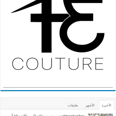
الأخيرة
الأشهر
تعليقات
almontasher :رصيف صحافة اليوم الاحد 10 آب