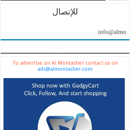
للإتصال
info@almontasher
To advertise on Al Montasher contact us on
ads@almontasher.com