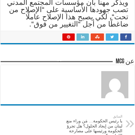
ويذكّر مهنا بأن مؤسسات المجتمع المدني
تصب جهودها الأساسية على “الإصلاح من
تحت“، لكي يصبح هذا الإصلاح عاملًا
ضاغطًا من أجل “التغيير من فوق“.
عن mcg
السابق
يا رئيس الحكومة… مَن وراء منع
لبنان من إيجاد الحلول؟ هل تجرؤ
الحكومة ورئيسها على مصارحة