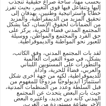
بحسب مهنا، ساحة صراع حقيقية تنجذب
إليها وتتفاعل فيها قوى التغيير، بحيث تفرز
خطابًا واستراتيجية وطنيين، يهدفان إلى
تحقيق المزيد من الديمقراطية، والمزيد
من الضمانات لحقوق الإنسان، كما يشكل
المجتمع المدني فضاء للحرية، يركز على
حق الفرد والمجتمع والمواطن، ووسيلة
للعبور نحو المواطنة والديموقراطية.
لقد بات المجتمع المدني، وفق الكاتب،
يشكل، في ضوء التغيرات العالمية
والتطورات على المستويين اللبناني
والعربي، فضاءً للحرية، وأداة
للديموقراطية، لكنه من جهة أخرى شكل
استثمارًا ايديولوجيًّا مزدوجًا للمفهوم من
قبل السلطة وعدد من المنظمات المدنية،
حيث بات البعض يتحدث عن المجتمع
المدني كأنه دين جديد، واعتبره البعض
الآخر بضاعة مستوردة من الغرب،