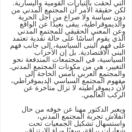
التي لحقت بالتيارات القومية واليسارية.
لكن حقيقة الأمر أن المجتمع المدني من
دون سياسة ولا صراع من أجل الحرية
والديموقراطية، يبقى بعيدًا عن الواقع
وعن المعنى الحقيقي للمجتمع المدني
الذي يقوم أساسًا على حالة نقدية تعتمد
على فهم البنى السياسية، إلى جانب فهم
البنى الاقتصادية. بل إن الأحزاب
السياسية، في المجتمعات المندفعة نحو
التغيير، هي من مكونات المجتمع المدني.
والمجتمع العربي بأمس الحاجة إلى
مفهوم المجتمع السياسي الديموقراطي،
لأن ديموقراطيته لا تزال متأخرة عن
الركب العالمي.
ويعبر الدكتور مهنا عن خوفه من حال
انفلاش تجربة المجتمع المدني،
واستسهال تشكيل الجمعيات تحت
شعارات براقة، سعيًا وراء الارتزاق،