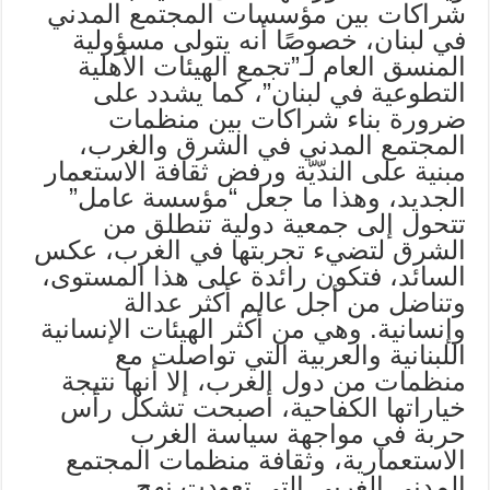
شراكات بين مؤسسات المجتمع المدني
في لبنان، خصوصًا أنه يتولى مسؤولية
المنسق العام لـ”تجمع الهيئات الأهلية
التطوعية في لبنان”، كما يشدد على
ضرورة بناء شراكات بين منظمات
المجتمع المدني في الشرق والغرب،
مبنية على الندّيّة ورفض ثقافة الاستعمار
الجديد، وهذا ما جعل “مؤسسة عامل”
تتحول إلى جمعية دولية تنطلق من
الشرق لتضيء تجربتها في الغرب، عكس
السائد، فتكون رائدة على هذا المستوى،
وتناضل من أجل عالم أكثر عدالة
وإنسانية. وهي من أكثر الهيئات الإنسانية
اللبنانية والعربية التي تواصلت مع
منظمات من دول الغرب، إلا أنها نتيجة
خياراتها الكفاحية، أصبحت تشكل رأس
حربة في مواجهة سياسة الغرب
الاستعمارية، وثقافة منظمات المجتمع
المدني الغربي التي تعودت نهج