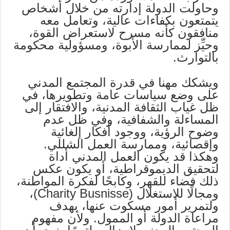
وحاولت الدولة إدارته من خلال أشخاص
يتمتعون بكفاءات عالية، وتعامل معه
منافقون كأنه مسرح لاستعراض القوة،
وحيِّز لممارسة الأبوة، ومسؤولية محكومة
بالتوارث.
ويشكك مهنا في قدرة المجتمع المدني
على وضع سياسات عامة وتطويرها، في
ظل غياب الثقافة المدنية، والافتقار إلى
المساءلة والشفافية، وفي ظل عدم
وضوح الرؤية، ووجود أفكار إلغائية
وإقصائية، وممارسة العمل الشللي.
وهكذا قد يكون العمل المدني أداة
لتحقيق الديموقراطية، أو يكون عكس
ذلك فضاء للقهر، وكابحًا لفكرة المواطنة،
ومجالًا للاستغلال (Charity Busnisse)،
ولتمرير أمور مسكوت عنها، بهدف
مراعاة الدولة أو الممول. ولأن مفهوم