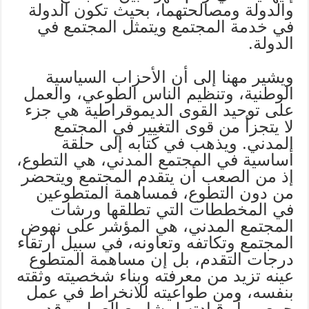
والدولة ومصالحتهما، بحيث تكون الدولة
في خدمة المجتمع ويتمثل المجتمع في
الدولة.
ويشير مهنا إلى أن الأحزاب السياسية
الوطنية، وتنظيم الناس الطوعي، والعمل
على توحيد القوى الديموقراطية هي جزء
لا يتجزأ من قوى التغيير في المجتمع
المدني. ويذهب في كتابه إلى حلقة
أساسية في المجتمع المدني، هي التطوع،
إذ من الصعب أن يتقدم المجتمع ويتحضر
من دون التطوع، فمساهمة المتطوعين
في المخططات التي تطلقها ورشات
المجتمع المدني، هي المؤشر على نهوض
المجتمع وتكاتفه وتعاونه، في سبيل ارتقاء
درجات التقدم، بل إن مساهمة المتطوع
عينه تزيد من معرفته وبناء شخصيته وثقته
بنفسه، ومن طواعيته للانخراط في عمل
جمعي، أو قيادته لمشاريع العمل. وقد