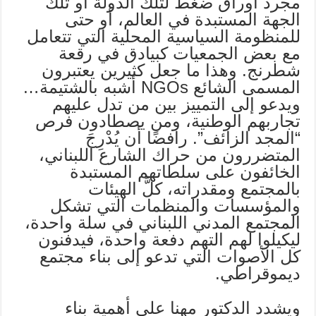
مجرد أوراق ضغط لتلك الدولة أو تلك
الجهة المستبدة في العالم، أو حتى
للمنظومة السياسية المحلية التي تتعامل
مع بعض الجمعيات كبيادق في رقعة
شطرنج. وهذا ما جعل كثيرين يعتبرون
المسمى الشائع NGOs أشبه بالشتيمة…
ويدعو إلى التمييز بين من تدل عليهم
تجاربهم الوطنية، ومن يصطادون فرص
“المجد الزائف”. رافضًا أن يُدْرِجَ
المتضررون من حراك الشارع اللبناني،
الخائفون على سلطاتهم المستبدة
بالمجتمع ومقدراته، كلَّ الهيئات
والمؤسسات والمنظمات التي تشكل
المجتمع المدني اللبناني في سلة واحدة،
ليكيلوا لهم التهم دفعة واحدة، فيدفنون
كل الأصوات التي تدعو إلى بناء مجتمع
ديموقراطي.
ويشدد الدكتور مهنا على أهمية بناء