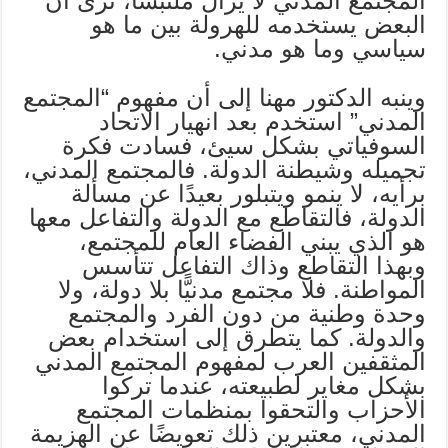
المجتمع المدني لا يزال ملتبسًا، نرى أن
البعض يستخدمه للهرولة بين ما هو
سياسي وما هو مدني.
وينبه الدكتور مهنا إلى أن مفهوم “المجتمع
المدني” استخدم بعد انهيار الاتحاد
السوفياتي بشكل سيئ، فسادت فكرة
تجميله وشيطنة الدولة. فالمجتمع المدني،
برأيه، لا ينمو ويتبلور بعيدًا عن مسألة
الدولة، فالتقاطع مع الدولة والتفاعل معها
هو الذي يبني الفضاء العام للمجتمع،
وبهذا التقاطع وذاك التفاعل تتأسس
المواطنة. فلا مجتمع مدنيًّا بلا دولة، ولا
وحدة وطنية من دون الفرد والمجتمع
والدولة. كما يتطرق إلى استخدام بعض
المثقفين العرب لمفهوم المجتمع المدني
بشكل مغاير لطبيعته، عندما تركوا
الأحزاب والتحقوا بمنظمات المجتمع
المدني، معتبرين ذلك تعويضًا عن الهزيمة