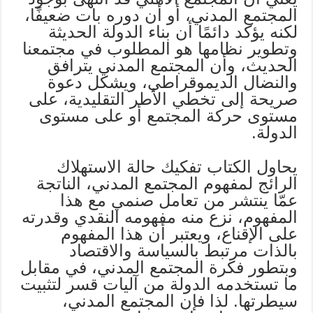
المجتمع المدني، أو أن دوره بات ضعيفًا،
لكنه يؤكد دائمًا أن بناء الدولة الحديثة
وتطوير نظامها هو المطلوب في مجتمعنا
الحديث، وأن المجتمع المدني يترافق
والنضال الديموقراطي، ويشكل دعوة
صريحة إلى تخطي الأطر التقليدية، على
مستوى حركة المجتمع أو على مستوى
الدولة.
يحاول الكتاب تفكيك حالة الاستهلاك
الرائج لمفهوم المجتمع المدني، الناتجة
عمّا ينتشر من تعامل صنمي مع هذا
المفهوم، نزع منه مفهومه النقدي وقدرته
على الإقناع، ويعتبر أن هذا المفهوم
بالذات مرتبط بالسياسة والاقتصاد
وبتطور فكرة المجتمع المدني، في مقابل
ما تستخدمه الدولة من آليات قسر لتثبيت
سيطرتها. لذا فإن المجتمع المدني،