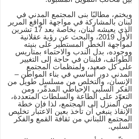
ويختم، مطالبًا بنى المجتمع المدني في
لبنان بالمشاركة في مواجهة الواقع المرير
الذي يعيشه لبنان، بخاصة بعد 17 تشرين
الأول 2019، والبحث عن رؤية عقلانية
لمواجهة الخطر المستطير على بنيته
ووجوده، بدل الندب والاحتماء بمتاريس
الطوائف، فلبنان في حاجة إلى التغيير
على كل صعيد، ولمنظمات المجتمع
المدني دور أساسي في بناء المواطن –
الإنسان، والتخلص من مسلسل طويل من
الفكر السلبي الإحباطي المدمِّر، ومن
التعوّد على الطاعة والسلطات المتعددة،
من المنزل إلى المجتمع، لذا فإن خطة
الإنقاذ ينبغي أن تأخذ بعين الاعتبار تخليص
المجتمع اللبناني من ثقافة القمع والفكر
السلبي.