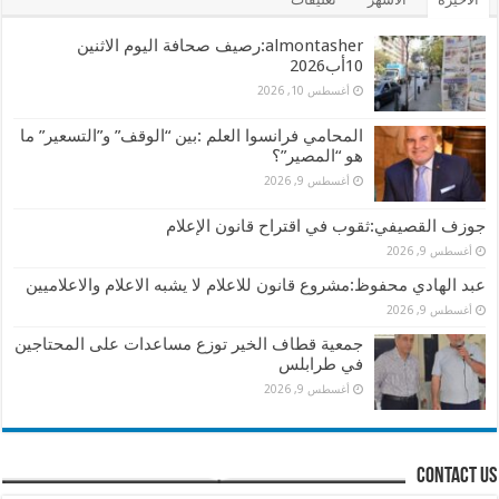
almontasher:رصيف صحافة اليوم الاثنين
10أب2026
أغسطس 10, 2026
المحامي فرانسوا العلم :بين “الوقف” و”التسعير” ما
هو “المصير”؟
أغسطس 9, 2026
جوزف القصيفي:ثقوب في اقتراح قانون الإعلام
أغسطس 9, 2026
عبد الهادي محفوظ:مشروع قانون للاعلام لا يشبه الاعلام والاعلاميين
أغسطس 9, 2026
جمعية قطاف الخير توزع مساعدات على المحتاجين
في طرابلس
أغسطس 9, 2026
contact us