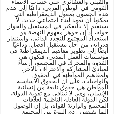
والقبلي والعشائري على حساب الانتماء
القومي في الوطن العربي، داعيًا إلى هدم
هذه الحصون بمعول الديمقراطية التي
يمكنها أن تمهد لبناء اجتماعي جديد، لا
يستقيم إلا بالتفكير في المستقبل والحوار
حوله، إذ إن جوهر مفهوم النهضة هو
استعداد المجتمع للتجدد الذاتي، واستنفار
قدراته، من أجل مستقبل أفضل. وداعيًا
أيضًا إلى تطوير مفاهيم الديمقراطية في
مؤسسات العمل المدني، فتكون هي
القدوة والمحرك في المجتمع، إرساءً
لمبادئ المشاركة والاعتراف بالآخر،
ولمفاهيم المواطنة في الحقوق
والواجبات. على أن الحقوق الأساسية
للمواطن هي حقوق نابعة من إنسانية
الإنسان، وهي لا تتنافى مع تقوية الدولة،
لكن الدولة العادلة الناظمة لعلاقات
المجتمع والوازنة لقواه، بل إن الوصول
إليها يقتضي ردم الهوة بين المجتمع