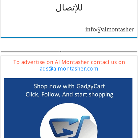
للإتصال
info@almontasher.com
To advertise on Al Montasher contact us on
ads@almontasher.com