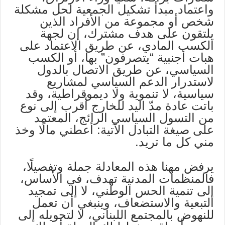
واعتماد مبدأ تشكيل الجمعية لحل مشكلة
شخص أو مجموعة من الأفراد الذين
يلتقون على هدف مشترك، إن لجهة
الكسب المادي، عن طريق الاعتماد على
هبات أجنبية “يتصرفون” بها، أو الكسب
السياسي، عن طريق الاتصال بالدول
لاستدرار الدعم السياسي لمشاريع
سياسية، لا تنموية ولا ديموقراطية، وقد
باتت عادة مدّ اليد للخارج أقرب إلى نوع
من التسول السياسي الرائج، المعتمد
على صيغة التبادل الآتية: أعطني مالًا وخذ
مني كل ما تريد.
يرفض مهنا هذه المعادلة جملة وتفصيلًا،
فالمنظمات المدنية تهدف، في الأساس،
إلى تنمية الحس الوطني، لا إلى تمجيد
التبعية والاستضعاف، وينبغي أن تعمل
للنهوض بالمجتمع اللبناني، لا لتحويله إلى