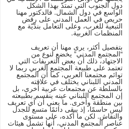
دول الجنوب التي تمتدّ بهذا الشكل
الواسع في دول الشمال. فالدكتور مهنا
حريص في العمل المدني على رفض
التبعية للغرب، وعلى التعامل بندّيّة مع
المنظمات الغربية.
بتفصيل أكثر، يرى مهنا أن تعريف
“المجتمع المدني” يخضع لنوع من
الاجتهاد، ذلك أن بعض التعريفات التي
تعتمد على طبيعة المجتمع الغربي ربما لا
توائم مجتمعنا العربي، كما أن المجتمع
المدني اللبناني يختلف في علاقته
بالسلطة عن مجتمعات عربية أخرى، بل
إن المجتمع اللبناني عينه ينقسم بطبيعته
بين منطقة وأخرى. ما يعني أن أي تعريف
ليس حاسمًا، إذ يبقى دائمًا متسع للجدل
والنقاش. لكن ما أكده، على مستوى
عناصر المجتمع المدني، أنها تشمل هيئات