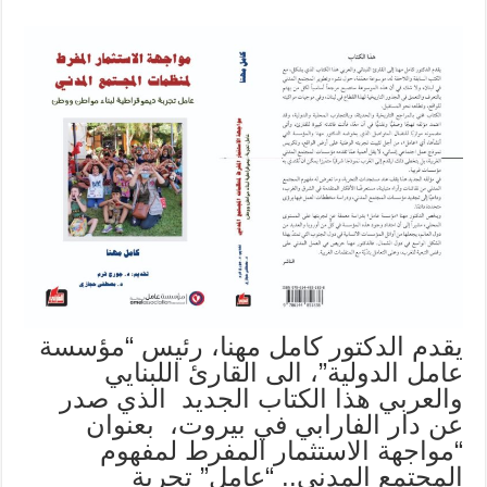
يقدم الدكتور كامل مهنا، رئيس “مؤسسة
عامل الدولية”، الى القارئ اللبنايي
والعربي هذا الكتاب الجديد الذي صدر
عن دار الفارابي في بيروت، بعنوان
“مواجهة الاستثمار المفرط لمفهوم
المجتمع المدني.. “عامل” تجربة