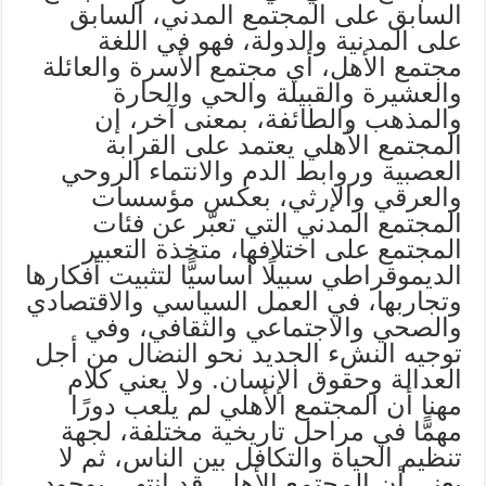
السابق على المجتمع المدني، السابق
على المدنية والدولة، فهو في اللغة
مجتمع الأهل، أي مجتمع الأسرة والعائلة
والعشيرة والقبيلة والحي والحارة
والمذهب والطائفة، بمعنى آخر، إن
المجتمع الأهلي يعتمد على القرابة
العصبية وروابط الدم والانتماء الروحي
والعرقي والإرثي، بعكس مؤسسات
المجتمع المدني التي تعبّر عن فئات
المجتمع على اختلافها، متخذة التعبير
الديموقراطي سبيلًا أساسيًّا لتثبيت أفكارها
وتجاربها، في العمل السياسي والاقتصادي
والصحي والاجتماعي والثقافي، وفي
توجيه النشء الجديد نحو النضال من أجل
العدالة وحقوق الإنسان. ولا يعني كلام
مهنا أن المجتمع الأهلي لم يلعب دورًا
مهمًّا في مراحل تاريخية مختلفة، لجهة
تنظيم الحياة والتكافل بين الناس، ثم لا
يعني أن المجتمع الأهلي قد انتهى بوجود