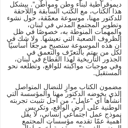
ديموقراطية لبناء وطن ومواطن”. ييشكل
هذا الكتاب، مع الكتب السابقة واللاحقة
للدكتور مهنا، موسوعة معمّقة، حول نشوء
وتطوير المجتمع المدني في لبنان،
والمهمات المنوطة به، خصوصًا في ظل
الظروف الصعبة التي نعيشها. ولا شك في
أن هذه الموسوعة ستصبح مرجعًا أساسيًا
لكل من يهتم بالتعرّف والتعمق في
الجذور التاريخية لهذا القطاع في لبنان،
وفي موجبات مواكبته للواقع، وتطلعه نحو
المستقبل.
مضمون الكتاب موازٍ للنضال المتواصل
الذي يخوضه الدكتور مهنا والمؤسسة التي
أنشأها أي “عامل”، من أجل تثبيت تجربته
الوطنية على أرض الواقع، وتكريس
نموذج عمل اجتماعي إنساني، لا يقل
أهمية عمّا تقدمه مؤسسات المجتمع
المدني الغربية”. ومقدمة أخرى لعالم