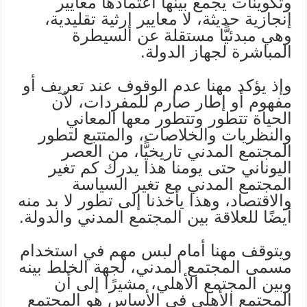
وتكوينات يجمع بينها اعتمادها معايير
إنجازية حديثة، لا معايير إرثية تقليدية،
وهي مبدئيًّا مستقلة عن السيطرة
المباشرة لجهاز الدولة.
وإذ يؤكد مهنا عدم الوقوف عند تعريف أو
مفهوم أو إطار صارم للمفردات، لأن
الحياة تتطور وتتطور معها المعاني
والنظريات والخلاصات، والمتتبع لتطور
المجتمع المدني تاريخيًّا، من العصر
اليوناني حتى يومنا هذا يدرك كم تغير
المجتمع المدني مع تغير السياسة
والاقتصاد، وهذا يأخذنا إلى تطور لا بد منه
أيضًا للعلاقة بين المجتمع المدني والدولة.
ويتوقف مهنا أمام لبس مهم في استخدام
مسمى المجتمع المدني، لجهة الخلط بينه
وبين المجتمع الأهلي، مشيرًا إلى أن
المجتمع الأهلي في الأساس هو المجتمع