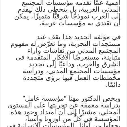
أهمية عمّا تقدمه مؤسسات المجتمع
المدني الغربية، بل يتخطى ذلك ليقدم
إلى الغرب نموذجًا شرقيًّا متميزًا، يمكن
أن تقتدي به مؤسسات غربية.
في مؤلفه الجديد هذا يقف عند
مستجدات التجربة، وما تعرّض له مفهوم
المجتمع المدني من نقاشات وآراء
متباينة، مستعرضًا الأفكار المتقدمة في
الشرق والغرب، وداعيًا إلى تجديد
مؤسسات المجتمع المدني، ودراسة
مخططات العمل فيها برؤى متجددة
دائمًا.
ويخص الدكتور مهنا “مؤسسة عامل”
بدراسة معمقة عن تجربتها على المستوى
المحلي، مشيرًا إلى أن امتداد وجود هذه
المؤسسة في كلٍّ من أوروبا وآسيا،
يجعلها من أوائل المؤسسات الإنسانية في