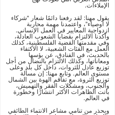
الإملاءات.
يقول مهنا: لقد رفعنا دائمًا شعار “شركاء
لا أوصياء”، واعتمدنا مهمة محاربة
ازدواجية المعايير في العمل الإنساني.
وأكدنا الالتزام بقضايا الشعوب العادلة،
وفي مقدمتها القضية الفلسطينية، كذلك
العمل مع الفئات الشعبية، لا الاكتفاء
بالحديث، في الفنادق، عن بؤسها
ومعاناتها، وكذلك الالتزام بالنضال من أجل
توزيع عادل للثروات، داخل كل بلد وعلى
مستوى العالم. وتابع مهنا: إن مسألة
توزيع الثروة، مع تفاقم الهوة بين الشمال
والجنوب، ومشكلات الفقر والتهميش،
باتت الظاهرات الأكثر انتشارًا وخطورة
في العالم.
ويحذر من تنامي مشاعر الانتماء الطائفي