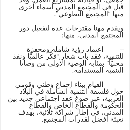
قيل في المجتمع المدني أسماء أخرى
منها “المجتمع التطوعي”.
ويقدم مهنا مقترحات عدة لتفعيل دور
المجتمع المدني، منها:
– اعتماد رؤية شاملة ومحفزة
للتنمية، فقد بات شعار “فكّر عالميًّا ونفذ
محليًّا” بمثابة الوصية الأولى من وصايا
التنمية المستدامة.
– القيام ببناء إجماع وطني وقومي
حول فلسفة التنمية الشاملة في البلاد
العربية، عبر صوغ عقد اجتماعي جديد بين
الحكومة والقطاع الخاص والقطاع
المدني، في إطار شراكة ثلاثية، بهدف
تعبئة أفضل لقدرات المجتمع.