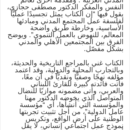
النفس والمفكر الدكتور مصطفى حجازي،
يقول فيها “إن الكتاب يمثل تجسيدًا عمليًّا
لفلسفة عمل المجتمع المدني ومبادئها
الأساسية، وخارطة طريق واضحة
المعالم، للنهوض بالعمل التنموي”. ويوضح
الفرق بين المجتمعين الأهلي والمدني
بشكل مفصّل.
الكتاب غني بالمراجع التاريخية والحديثة،
وبالتجارب المحلية والدولية، وقد اعتمد
مؤلفه نهجًا وصفيًّا ونقديًّا في آن معًا،
فأتت فائدته كبيرة للقارئ اللبناني
والعربي، وأتى مضمونه موازيًا للنضال
المتواصل الذي يخوضه الدكتور مهنا
والمؤسسة التي أنشأها، أي “مؤسسة
عامل الدولية”، من أجل تثبيت تجربتها
الوطنية على أرض الواقع، وتكريس
نموذج عمل اجتماعي إنساني، لا يقل